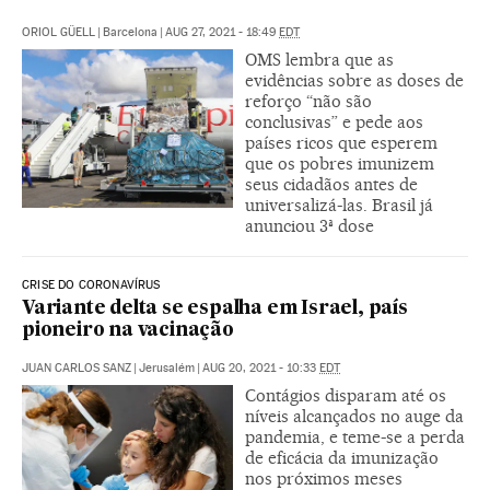
ORIOL GÜELL
|
Barcelona
|
AUG 27, 2021 - 18:49
EDT
OMS lembra que as
evidências sobre as doses de
reforço “não são
conclusivas” e pede aos
países ricos que esperem
que os pobres imunizem
seus cidadãos antes de
universalizá-las. Brasil já
anunciou 3ª dose
CRISE DO CORONAVÍRUS
Variante delta se espalha em Israel, país
pioneiro na vacinação
JUAN CARLOS SANZ
|
Jerusalém
|
AUG 20, 2021 - 10:33
EDT
Contágios disparam até os
níveis alcançados no auge da
pandemia, e teme-se a perda
de eficácia da imunização
nos próximos meses