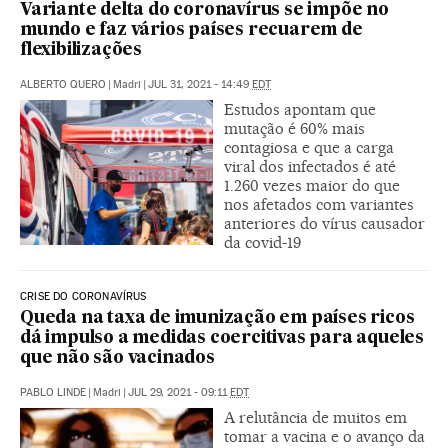
Variante delta do coronavírus se impõe no
mundo e faz vários países recuarem de
flexibilizações
ALBERTO QUERO
|
Madri
|
JUL 31, 2021 - 14:49
EDT
Estudos apontam que
mutação é 60% mais
contagiosa e que a carga
viral dos infectados é até
1.260 vezes maior do que
nos afetados com variantes
anteriores do vírus causador
da covid-19
CRISE DO CORONAVÍRUS
Queda na taxa de imunização em países ricos
dá impulso a medidas coercitivas para aqueles
que não são vacinados
PABLO LINDE
|
Madri
|
JUL 29, 2021 - 09:11
EDT
A relutância de muitos em
tomar a vacina e o avanço da