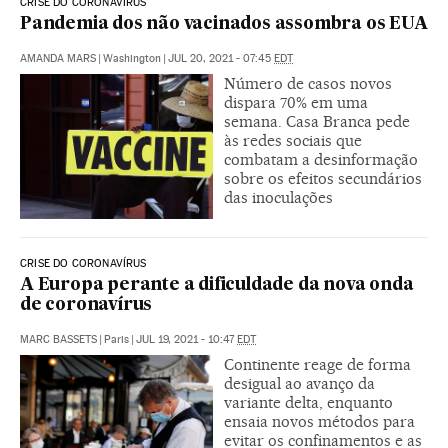
CRISE DO CORONAVÍRUS
Pandemia dos não vacinados assombra os EUA
AMANDA MARS
|
Washington
|
JUL 20, 2021 - 07:45
EDT
Número de casos novos
dispara 70% em uma
semana. Casa Branca pede
às redes sociais que
combatam a desinformação
sobre os efeitos secundários
das inoculações
CRISE DO CORONAVÍRUS
A Europa perante a dificuldade da nova onda
de coronavírus
MARC BASSETS
|
Paris
|
JUL 19, 2021 - 10:47
EDT
Continente reage de forma
desigual ao avanço da
variante delta, enquanto
ensaia novos métodos para
evitar os confinamentos e as