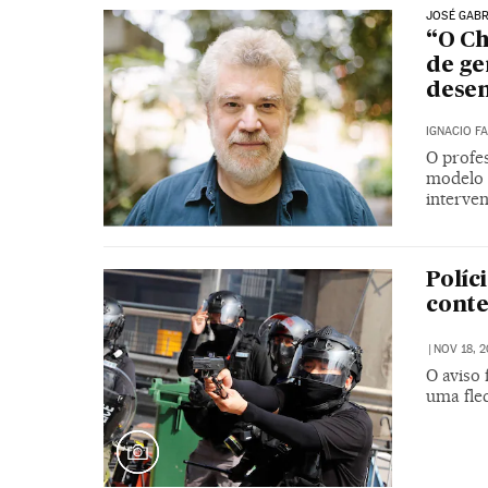
JOSÉ GABR
“O Ch
de ge
dese
IGNACIO F
O profe
modelo 
interven
Políc
conte
|
NOV 18, 2
O aviso 
uma fle