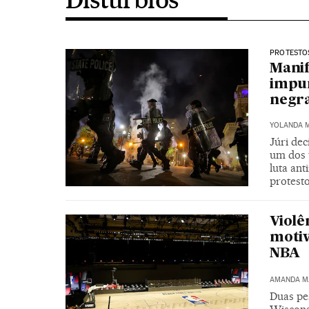
PROTESTOS
Manif
impun
negr
YOLANDA 
Júri de
um dos 
luta ant
protest
Violê
motiv
NBA
AMANDA M
Duas pes