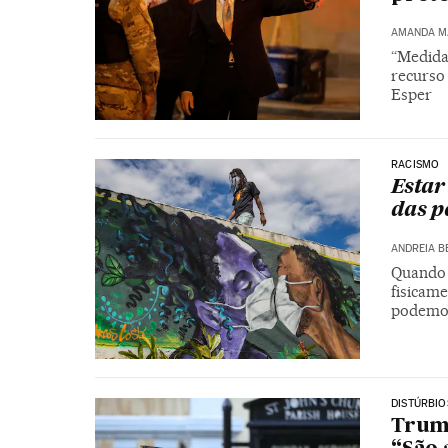
AMANDA M
“Medida
recurso
Esper
RACISMO
Estar
das p
ANDREIA B
Quando 
fisicam
podemos
DISTÚRBIO
Trump