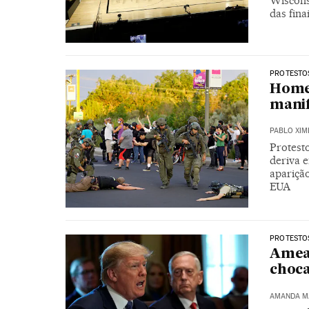
Wiscons
das fina
PROTESTOS
Homem
manif
PABLO XIM
Protest
deriva 
aparição
EUA
PROTESTOS
Amea
choca
AMANDA M