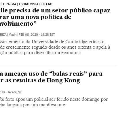
IEL PALMA | ECONOMISTA CHILENO
ile precisa de um setor público capaz
rar uma nova política de
nvolvimento”
ARIZA
|
Madri
|
FEB 08, 2020 - 14:26
EST
ssor emérito da Universidade de Cambridge critica o
de crescimento seguido desde os anos oitenta e apela à
ção pública para diversificar a economia
ia ameaça uso de “balas reais” para
r as revoltas de Hong Kong
019 - 14:46
EST
foi feito após um policial ser ferido neste domingo por
cha lançada por um manifestante