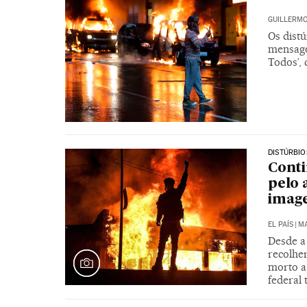
GUILLERMO
Os dist
mensage
Todos’, 
DISTÚRBIO
Conti
pelo 
imag
EL PAÍS
|
MA
Desde a
recolhe
morto a
federal