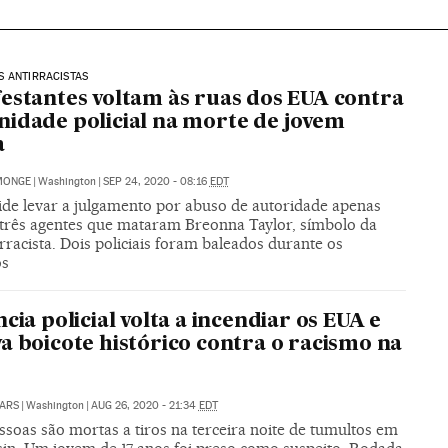
 ANTIRRACISTAS
estantes voltam às ruas dos EUA contra
idade policial na morte de jovem
a
MONGE
|
Washington
|
SEP 24, 2020 - 08:16
EDT
cide levar a julgamento por abuso de autoridade apenas
três agentes que mataram Breonna Taylor, símbolo da
irracista. Dois policiais foram baleados durante os
os
ncia policial volta a incendiar os EUA e
a boicote histórico contra o racismo na
ARS
|
Washington
|
AUG 26, 2020 - 21:34
EDT
soas são mortas a tiros na terceira noite de tumultos em