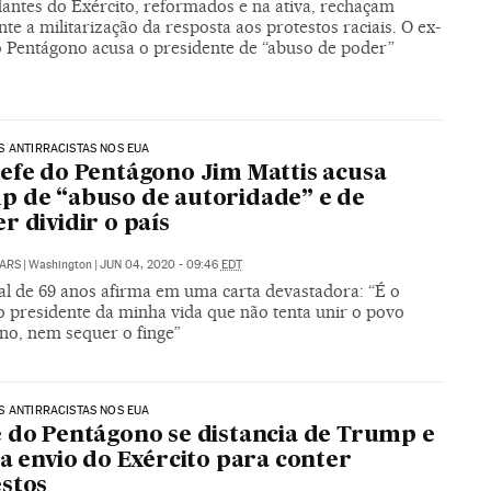
ntes do Exército, reformados e na ativa, rechaçam
e a militarização da resposta aos protestos raciais. O ex-
o Pentágono acusa o presidente de “abuso de poder”
 ANTIRRACISTAS NOS EUA
efe do Pentágono Jim Mattis acusa
 de “abuso de autoridade” e de
r dividir o país
ARS
|
Washington
|
JUN 04, 2020 - 09:46
EDT
al de 69 anos afirma em uma carta devastadora: “É o
o presidente da minha vida que não tenta unir o povo
no, nem sequer o finge”
 ANTIRRACISTAS NOS EUA
 do Pentágono se distancia de Trump e
ta envio do Exército para conter
stos