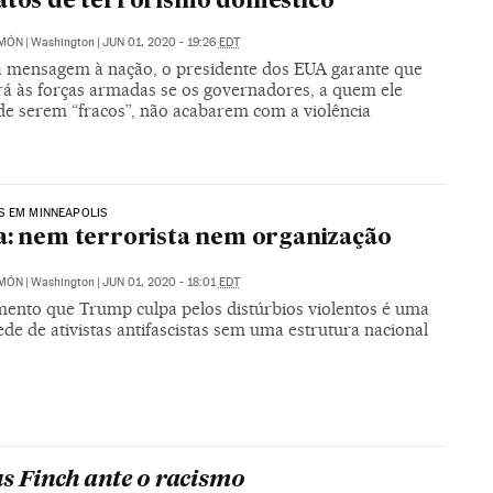
atos de terrorismo doméstico”
IMÓN
|
Washington
|
JUN 01, 2020 - 19:26
EDT
mensagem à nação, o presidente dos EUA garante que
rá às forças armadas se os governadores, a quem ele
de serem “fracos”, não acabarem com a violência
S EM MINNEAPOLIS
a: nem terrorista nem organização
IMÓN
|
Washington
|
JUN 01, 2020 - 18:01
EDT
ento que Trump culpa pelos distúrbios violentos é uma
ede de ativistas antifascistas sem uma estrutura nacional
us Finch ante o racismo