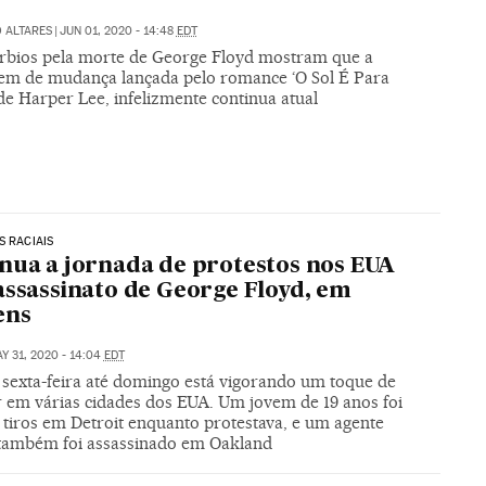
 ALTARES
|
JUN 01, 2020 - 14:48
EDT
úrbios pela morte de George Floyd mostram que a
m de mudança lançada pelo romance ‘O Sol É Para
de Harper Lee, infelizmente continua atual
S RACIAIS
nua a jornada de protestos nos EUA
assassinato de George Floyd, em
ens
Y 31, 2020 - 14:04
EDT
 sexta-feira até domingo está vigorando um toque de
r em várias cidades dos EUA. Um jovem de 19 anos foi
 tiros em Detroit enquanto protestava, e um agente
 também foi assassinado em Oakland