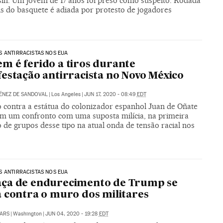
in. Um jovem de 17 anos foi preso como suspeito. Rodada
is do basquete é adiada por protesto de jogadores
 ANTIRRACISTAS NOS EUA
 é ferido a tiros durante
estação antirracista no Novo México
ÉNEZ DE SANDOVAL
|
Los Angeles
|
JUN 17, 2020 - 08:49
EDT
o contra a estátua do colonizador espanhol Juan de Oñate
em um confronto com uma suposta milícia, na primeira
 de grupos desse tipo na atual onda de tensão racial nos
 ANTIRRACISTAS NOS EUA
ça de endurecimento de Trump se
 contra o muro dos militares
ARS
|
Washington
|
JUN 04, 2020 - 19:28
EDT