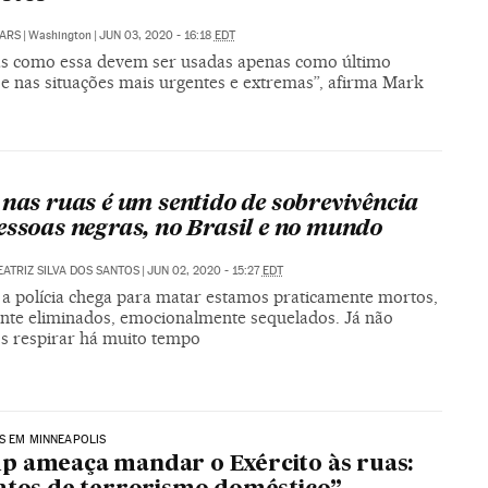
ARS
|
Washington
|
JUN 03, 2020 - 16:18
EDT
s como essa devem ser usadas apenas como último
 e nas situações mais urgentes e extremas”, afirma Mark
 nas ruas é um sentido de sobrevivência
essoas negras, no Brasil e no mundo
EATRIZ SILVA DOS SANTOS
|
JUN 02, 2020 - 15:27
EDT
a polícia chega para matar estamos praticamente mortos,
ente eliminados, emocionalmente sequelados. Já não
 respirar há muito tempo
S EM MINNEAPOLIS
 ameaça mandar o Exército às ruas: