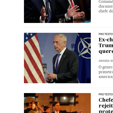
Comanda
durament
chefe d
PROTESTOS
Ex-ch
Trump
quere
AMANDA M
O gener
primeir
america
PROTESTOS
Chefe
rejei
prote