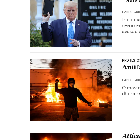
“São 
PABLO GU
Em uma 
recorre
acusou 
PROTESTO
Antif
PABLO GU
O movim
difusa r
Attic