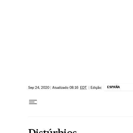
Pular para o conteúdo
ESPAÑA
Sep 24, 2020
|
Atualizado 08:16
EDT
|
Edição:
Distúrbios