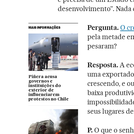
desenvolvimento”. Nada c
Pergunta.
O cr
MAIS INFORMAÇÕES
pela metade em
pesaram?
Resposta.
A eco
uma exportador
Piñera acusa
governos e
crescendo, e ou
instituições do
exterior de
baixa produtivi
influenciarem
protestos no Chile
impossibilida
seus lugares de
P.
O que o senh