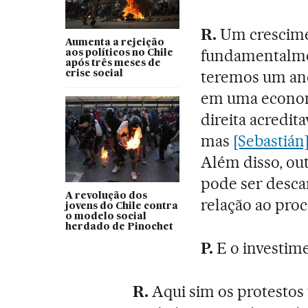
R.
Um crescime
Aumenta a rejeição
fundamentalmen
aos políticos no Chile
após três meses de
teremos um ano
crise social
em uma economi
direita acredit
mas
[Sebastián
Além disso, ou
pode ser desca
A revolução dos
relação ao pro
jovens do Chile contra
o modelo social
herdado de Pinochet
P.
E o investim
R.
Aqui sim os protestos 