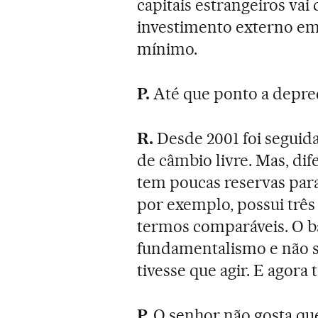
capitais estrangeiros vai
investimento externo em
mínimo.
P.
Até que ponto a depre
R.
Desde 2001 foi seguida
de câmbio livre. Mas, dif
tem poucas reservas para 
por exemplo, possui três
termos comparáveis. O b
fundamentalismo e não s
tivesse que agir. E agora
P.
O senhor não gosta que