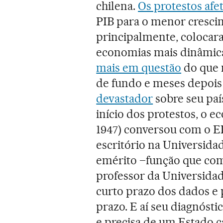
chilena.
Os protestos afe
PIB para o menor cresci
principalmente, colocar
economias mais dinâmica
mais em questão
do que 
de fundo e meses depois
devastador
sobre seu país
início dos protestos, o e
1947) conversou com o E
escritório na Universida
emérito –função que com
professor da Universidad
curto prazo dos dados e 
prazo. E aí seu diagnósti
e precisa de um Estado c