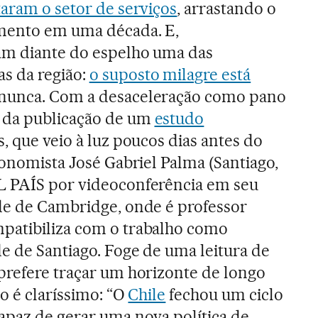
taram o setor de serviços
, arrastando o
mento em uma década. E,
am diante do espelho uma das
s da região:
o suposto milagre está
nunca. Com a desaceleração como pano
 da publicação de um
estudo
, que veio à luz poucos dias antes do
conomista José Gabriel Palma (Santiago,
L PAÍS por videoconferência em seu
de de Cambridge, onde é professor
patibiliza com o trabalho como
e de Santiago. Foge de uma leitura de
prefere traçar um horizonte de longo
co é claríssimo: “O
Chile
fechou um ciclo
apaz de gerar uma nova política de