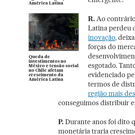
América Latina
R.
Ao contrário
Latina perdeu d
inovação
, deix
forças do merc
desenvolviment
Queda de
investimentos no
esgotado. Tant
México e tensão social
no Chile afetam
evidenciado pe
crescimento da
América Latina
termos de dist
região mais de
conseguimos distribuir e
P.
Durante anos foi dito q
monetária traria crescime