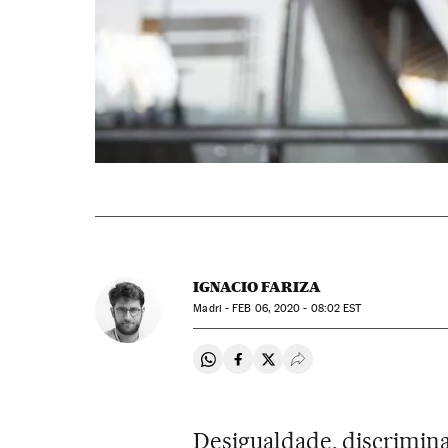
IGNACIO FARIZA
Madri -
FEB
06, 2020 - 08:02
EST
Compartir en Whatsapp
Compartir en Facebook
Compartir en Twitter
Desplegar Redes Soci
Desigualdade, discriminaç