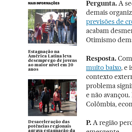
Pergunta.
A se
MAIS INFORMAÇÕES
demais organiz
previsões de c
acabam desment
Otimismo dema
Estagnação na
América Latina leva
Resposta.
Com 
desemprego de jovens
ao maior nível em 20
muito baixo
, e
anos
contexto exter
problema signif
e não avançou. 
Colômbia, econ
P.
A região per
Desaceleração das
potências regionais
emergente.
agrava estagnação da