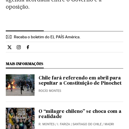
oposição.
Receba o boletim do EL PAÍS América.
Economia El País Brasil en Twitter
Economia El País Brasil en Instagram
Economia El País Brasil en Facebook
MAIS INFORMAÇÕES
Chile fará referendo em abril para
sepultar a Constituição de Pinochet
ROCÍO MONTES
O “milagre chileno” se choca com a
realidade
R. MONTES
/
I. FARIZA
| SANTIAGO DO CHILE / MADRI