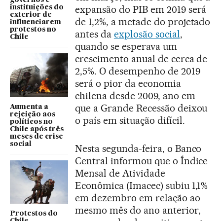
governos e
expansão do PIB em 2019 será
instituições do
exterior de
de 1,2%, a metade do projetado
influenciarem
protestos no
antes da
explosão social
,
Chile
quando se esperava um
crescimento anual de cerca de
2,5%. O desempenho de 2019
será o pior da economia
chilena desde 2009, ano em
que a Grande Recessão deixou
Aumenta a
rejeição aos
o país em situação difícil.
políticos no
Chile após três
meses de crise
social
Nesta segunda-feira, o Banco
Central informou que o Índice
Mensal de Atividade
Econômica (Imacec) subiu 1,1%
em dezembro em relação ao
mesmo mês do ano anterior,
Protestos do