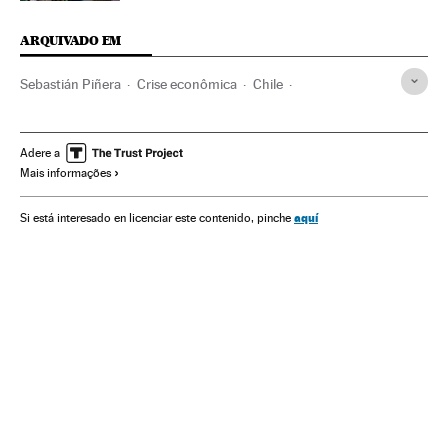
ARQUIVADO EM
Sebastián Piñera
Crise econômica
Chile
Recessão econômica
Conjuntura econômica
Mal-estar social
América do Sul
América Latina
Adere a
Mais informações
América
Economia
Problemas sociais
Sociedade
FMI
Banco Central
aquí
Si está interesado en licenciar este contenido, pinche