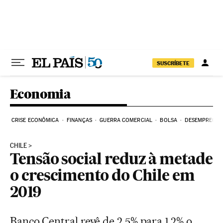
Pular para o conteúdo
SUSCRÍBETE
Economia
CRISE ECONÔMICA
FINANÇAS
GUERRA COMERCIAL
BOLSA
DESEMPREGO
CHILE
Tensão social reduz à metade
o crescimento do Chile em
2019
Banco Central revê de 2,5% para 1,2% o