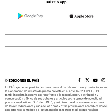
Baixe o app
©
EDICIONES EL PAÍS
EL PAÍS BRASIL EN
EL PAÍS BRASI
EL PAÍS B
EL PA
EL PAÍS ejerce la oposición expresa frente al uso de sus obras y prestaciones en
la elaboración de revistas de prensa prevista en el artículo 32.1 del TRLPI;
también realiza la reserva expresa frente a la reproducción, distribución y
comunicación pública de sus trabajos y artículos sobre temas de actualidad
prevista en el artículo 33.1 del TRLPI; y, asimismo, realiza una reserva expresa
de las reproducciones y usos de las obras y otras prestaciones accesibles desde
este sitio web a medios de lectura mecánica u otros medios que resulten