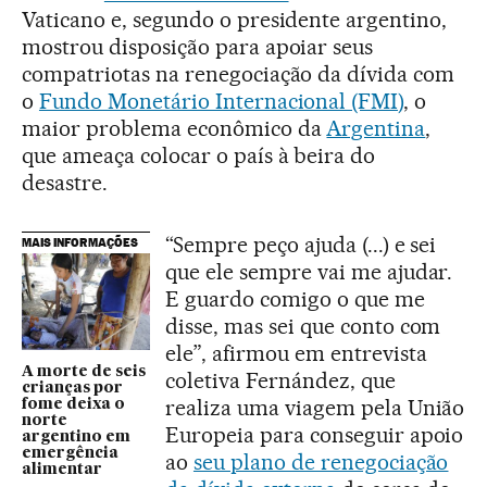
Vaticano e, segundo o presidente argentino,
mostrou disposição para apoiar seus
compatriotas na renegociação da dívida com
o
Fundo Monetário Internacional (FMI)
, o
maior problema econômico da
Argentina
,
que ameaça colocar o país à beira do
desastre.
“Sempre peço ajuda (...) e sei
MAIS INFORMAÇÕES
que ele sempre vai me ajudar.
E guardo comigo o que me
disse, mas sei que conto com
ele”, afirmou em entrevista
A morte de seis
coletiva Fernández, que
crianças por
realiza uma viagem pela União
fome deixa o
norte
Europeia para conseguir apoio
argentino em
emergência
ao
seu plano de renegociação
alimentar