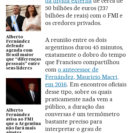
da dívida externa
de cerca de
50 bilhões de euros (237
bilhões de reais) com o FMI e
os credores privados.
Alberto
A reunião entre os dois
Fernández
argentinos durou 45 minutos,
defende
agenda com
exatamente o dobro do tempo
Brasil maior
que “diferenças
que Francisco compartilhou
pessoais” entre
com
o antecessor de
seus líderes
Fernández, Mauricio Macri,
em 2016
. Em encontros oficiais
desse tipo, sobre os quais
praticamente nada vem a
público, a duração das
Alberto
conversas é um termômetro
Fernández
avisa ao FMI
bastante preciso para
que a Argentina
interpretar o grau de
não fará mais
ajustes