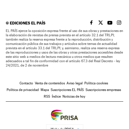
©
EDICIONES EL PAÍS
EL PAÍS BRASIL EN
EL PAÍS BRASI
EL PAÍS B
EL PA
EL PAÍS ejerce la oposición expresa frente al uso de sus obras y prestaciones en
la elaboración de revistas de prensa prevista en el artículo 32.1 del TRLPI;
también realiza la reserva expresa frente a la reproducción, distribución y
comunicación pública de sus trabajos y artículos sobre temas de actualidad
prevista en el artículo 33.1 del TRLPI; y, asimismo, realiza una reserva expresa
de las reproducciones y usos de las obras y otras prestaciones accesibles desde
este sitio web a medios de lectura mecánica u otros medios que resulten
adecuados a tal fin de conformidad con el artículo 67.3 del Real Decreto - ley
24/2021, de 2 de noviembre
Contacto
Venta de contenidos
Aviso legal
Política cookies
Política de privacidad
Mapa
Suscripciones EL PAÍS
Suscripciones empresas
RSS
Índice
Noticias de hoy