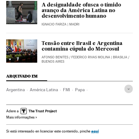
A desigualdade ofusca o tímido
avanço da América Latina no
desenvolvimento humano
IGNACIO FARIZA
| MADRI
Tensão entre Brasil e Argentina
contamina cúpula do Mercosul
AFONSO BENITES
/
FEDERICO RIVAS MOLINA
| BRASILIA /
BUENOS AIRES
ARQUIVADO EM
Argentina
América Latina
FMI
Papa
Papa Francisco
Crise econômica
Aborto
Economia
Dívida externa
Inflação
Igreja católica
Adere a
Mais informações
aquí
Si está interesado en licenciar este contenido, pinche