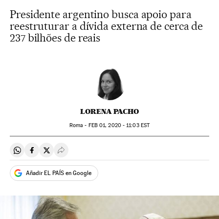
Presidente argentino busca apoio para
reestruturar a dívida externa de cerca de
237 bilhões de reais
LORENA PACHO
Roma -
FEB
01, 2020 - 11:03
EST
Compartir en Whatsapp
Compartir en Facebook
Compartir en Twitter
Desplegar Redes Sociales
Añadir EL PAÍS en Google