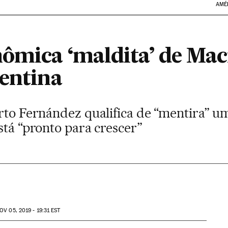
AMÉ
ômica ‘maldita’ de Mac
gentina
rto Fernández qualifica de “mentira” um 
stá “pronto para crescer”
OV
05, 2019 - 19:31
EST