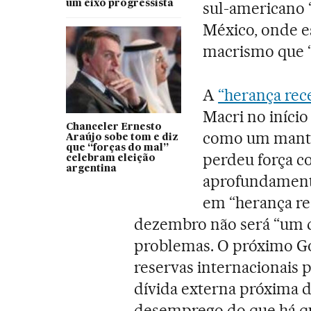
um eixo progressista
sul-americano 
México, onde e
macrismo que “
A
“herança rec
Macri no iníci
Chanceler Ernesto
como um mantra
Araújo sobe tom e diz
que “forças do mal”
perdeu força c
celebram eleição
argentina
aprofundamento
em “herança re
dezembro não será “um d
problemas. O próximo G
reservas internacionais p
dívida externa próxima d
desemprego do que há qu