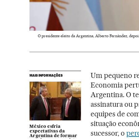
O presidente eleito da Argentina, Alberto Fernández, dep
Um pequeno rel
MAIS INFORMAÇÕES
Economia pertu
Argentina. O te
assinatura ou p
equipes de com
situação econ
México esfria
sucessor, o
per
expectativas da
Argentina de formar