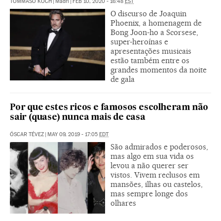
TOMMASO KOCH
|
Madri
|
FEB 10, 2020 - 16:48
EST
O discurso de Joaquin
Phoenix, a homenagem de
Bong Joon-ho a Scorsese,
super-heroínas e
apresentações musicais
estão também entre os
grandes momentos da noite
de gala
Por que estes ricos e famosos escolheram não
sair (quase) nunca mais de casa
ÓSCAR TÉVEZ
|
MAY 09, 2019 - 17:05
EDT
São admirados e poderosos,
mas algo em sua vida os
levou a não querer ser
vistos. Vivem reclusos em
mansões, ilhas ou castelos,
mas sempre longe dos
olhares