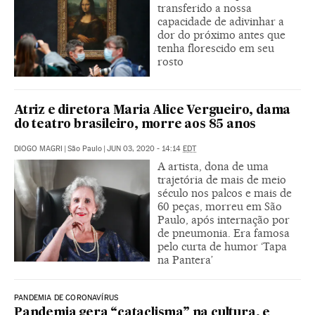
transferido a nossa
capacidade de adivinhar a
dor do próximo antes que
tenha florescido em seu
rosto
Atriz e diretora Maria Alice Vergueiro, dama
do teatro brasileiro, morre aos 85 anos
DIOGO MAGRI
|
São Paulo
|
JUN 03, 2020 - 14:14
EDT
A artista, dona de uma
trajetória de mais de meio
século nos palcos e mais de
60 peças, morreu em São
Paulo, após internação por
de pneumonia. Era famosa
pelo curta de humor ‘Tapa
na Pantera’
PANDEMIA DE CORONAVÍRUS
Pandemia gera “cataclisma” na cultura, e