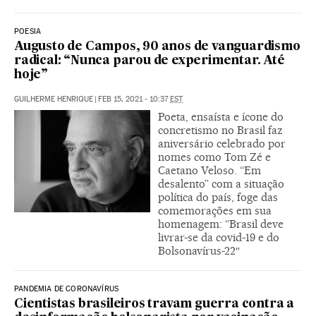
POESIA
Augusto de Campos, 90 anos de vanguardismo
radical: “Nunca parou de experimentar. Até
hoje”
GUILHERME HENRIQUE
|
FEB 15, 2021 - 10:37
EST
Poeta, ensaísta e ícone do
concretismo no Brasil faz
aniversário celebrado por
nomes como Tom Zé e
Caetano Veloso. “Em
desalento” com a situação
política do país, foge das
comemorações em sua
homenagem: “Brasil deve
livrar-se da covid-19 e do
Bolsonavírus-22″
PANDEMIA DE CORONAVÍRUS
Cientistas brasileiros travam guerra contra a