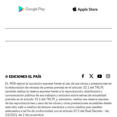
©
EDICIONES EL PAÍS
EL PAÍS BRASIL EN
EL PAÍS BRASI
EL PAÍS B
EL PA
EL PAÍS ejerce la oposición expresa frente al uso de sus obras y prestaciones en
la elaboración de revistas de prensa prevista en el artículo 32.1 del TRLPI;
también realiza la reserva expresa frente a la reproducción, distribución y
comunicación pública de sus trabajos y artículos sobre temas de actualidad
prevista en el artículo 33.1 del TRLPI; y, asimismo, realiza una reserva expresa
de las reproducciones y usos de las obras y otras prestaciones accesibles desde
este sitio web a medios de lectura mecánica u otros medios que resulten
adecuados a tal fin de conformidad con el artículo 67.3 del Real Decreto - ley
24/2021, de 2 de noviembre