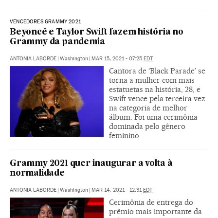
VENCEDORES GRAMMY 2021
Beyoncé e Taylor Swift fazem história no
Grammy da pandemia
ANTONIA LABORDE
|
Washington
|
MAR 15, 2021 - 07:25
EDT
Cantora de ‘Black Parade’ se
torna a mulher com mais
estatuetas na história, 28, e
Swift vence pela terceira vez
na categoria de melhor
álbum. Foi uma cerimônia
dominada pelo gênero
feminino
Grammy 2021 quer inaugurar a volta à
normalidade
ANTONIA LABORDE
|
Washington
|
MAR 14, 2021 - 12:31
EDT
Cerimônia de entrega do
prêmio mais importante da