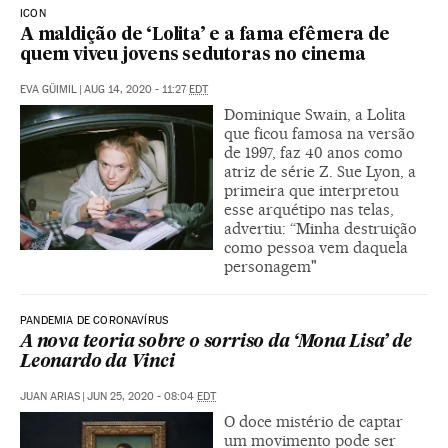
ICON
A maldição de ‘Lolita’ e a fama efêmera de
quem viveu jovens sedutoras no cinema
EVA GÜIMIL
|
AUG 14, 2020 - 11:27
EDT
Dominique Swain, a Lolita
que ficou famosa na versão
de 1997, faz 40 anos como
atriz de série Z. Sue Lyon, a
primeira que interpretou
esse arquétipo nas telas,
advertiu: “Minha destruição
como pessoa vem daquela
personagem"
PANDEMIA DE CORONAVÍRUS
A nova teoria sobre o sorriso da ‘Mona Lisa’ de
Leonardo da Vinci
JUAN ARIAS
|
JUN 25, 2020 - 08:04
EDT
O doce mistério de captar
um movimento pode ser