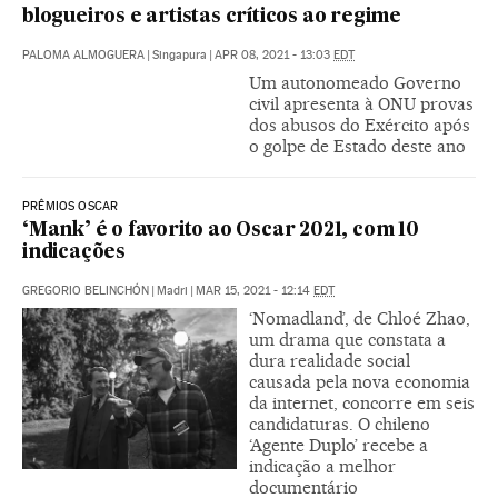
blogueiros e artistas críticos ao regime
PALOMA ALMOGUERA
|
Singapura
|
APR 08, 2021 - 13:03
EDT
Um autonomeado Governo
civil apresenta à ONU provas
dos abusos do Exército após
o golpe de Estado deste ano
PRÊMIOS OSCAR
‘Mank’ é o favorito ao Oscar 2021, com 10
indicações
GREGORIO BELINCHÓN
|
Madri
|
MAR 15, 2021 - 12:14
EDT
‘Nomadland’, de Chloé Zhao,
um drama que constata a
dura realidade social
causada pela nova economia
da internet, concorre em seis
candidaturas. O chileno
‘Agente Duplo’ recebe a
indicação a melhor
documentário