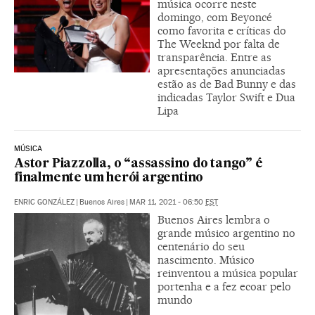
música ocorre neste
domingo, com Beyoncé
como favorita e críticas do
The Weeknd por falta de
transparência. Entre as
apresentações anunciadas
estão as de Bad Bunny e das
indicadas Taylor Swift e Dua
Lipa
MÚSICA
Astor Piazzolla, o “assassino do tango” é
finalmente um herói argentino
ENRIC GONZÁLEZ
|
Buenos Aires
|
MAR 11, 2021 - 06:50
EST
Buenos Aires lembra o
grande músico argentino no
centenário do seu
nascimento. Músico
reinventou a música popular
portenha e a fez ecoar pelo
mundo