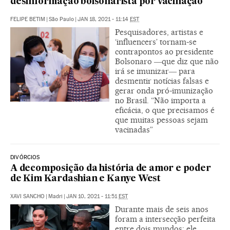
desinformação bolsonarista por vacinação
FELIPE BETIM
|
São Paulo
|
JAN 18, 2021 - 11:14
EST
Pesquisadores, artistas e
‘influencers’ tornam-se
contrapontos ao presidente
Bolsonaro ―que diz que não
irá se imunizar― para
desmentir notícias falsas e
gerar onda pró-imunização
no Brasil. “Não importa a
eficácia, o que precisamos é
que muitas pessoas sejam
vacinadas”
DIVÓRCIOS
A decomposição da história de amor e poder
de Kim Kardashian e Kanye West
XAVI SANCHO
|
Madri
|
JAN 10, 2021 - 11:51
EST
Durante mais de seis anos
foram a intersecção perfeita
entre dois mundos: ele