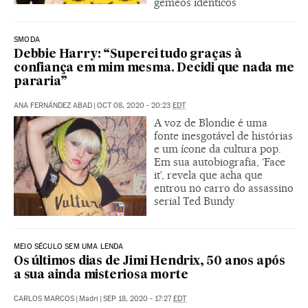
gêmeos idênticos
SMODA
Debbie Harry: “Superei tudo graças à
confiança em mim mesma. Decidi que nada me
pararia”
ANA FERNÁNDEZ ABAD
|
OCT 08, 2020 - 20:23
EDT
A voz de Blondie é uma
fonte inesgotável de histórias
e um ícone da cultura pop.
Em sua autobiografia, ‘Face
it’, revela que acha que
entrou no carro do assassino
serial Ted Bundy
MEIO SÉCULO SEM UMA LENDA
Os últimos dias de Jimi Hendrix, 50 anos após
a sua ainda misteriosa morte
CARLOS MARCOS
|
Madri
|
SEP 18, 2020 - 17:27
EDT