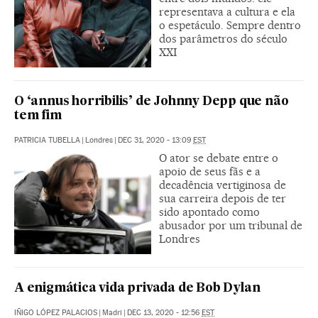
representava a cultura e ela
o espetáculo. Sempre dentro
dos parâmetros do século
XXI
O ‘annus horribilis’ de Johnny Depp que não
tem fim
PATRICIA TUBELLA
|
Londres
|
DEC 31, 2020 - 13:09
EST
O ator se debate entre o
apoio de seus fãs e a
decadência vertiginosa de
sua carreira depois de ter
sido apontado como
abusador por um tribunal de
Londres
A enigmática vida privada de Bob Dylan
IÑIGO LÓPEZ PALACIOS
|
Madri
|
DEC 13, 2020 - 12:56
EST