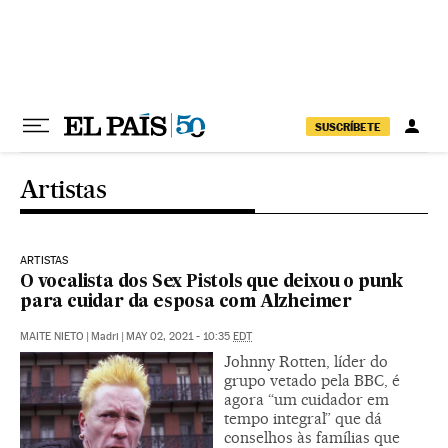
Pular para o conteúdo
SUSCRÍBETE
Artistas
ARTISTAS
O vocalista dos Sex Pistols que deixou o punk
para cuidar da esposa com Alzheimer
MAITE NIETO
|
Madri
|
MAY 02, 2021 - 10:35
EDT
Johnny Rotten, líder do
grupo vetado pela BBC, é
agora “um cuidador em
tempo integral” que dá
conselhos às famílias que