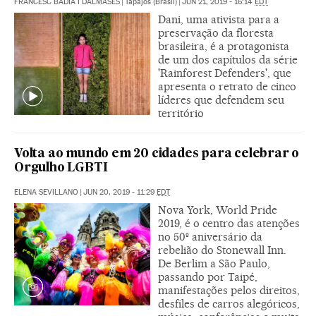
FRANCESC BADIA I DALMASES
|
Tapajós (Brasil)
|
JUN 21, 2019 - 16:14
EDT
Dani, uma ativista para a
preservação da floresta
brasileira, é a protagonista
de um dos capítulos da série
'Rainforest Defenders', que
apresenta o retrato de cinco
líderes que defendem seu
território
Volta ao mundo em 20 cidades para celebrar o
Orgulho LGBTI
ELENA SEVILLANO
|
JUN 20, 2019 - 11:29
EDT
Nova York, World Pride
2019, é o centro das atenções
no 50º aniversário da
rebelião do Stonewall Inn.
De Berlim a São Paulo,
passando por Taipé,
manifestações pelos direitos,
desfiles de carros alegóricos,