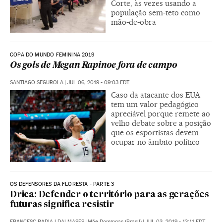
Corte, às vezes usando a
população sem-teto como
mão-de-obra
COPA DO MUNDO FEMININA 2019
Os gols de Megan Rapinoe fora de campo
SANTIAGO SEGUROLA
|
JUL 06, 2019 - 09:03
EDT
Caso da atacante dos EUA
tem um valor pedagógico
apreciável porque remete ao
velho debate sobre a posição
que os esportistas devem
ocupar no âmbito político
OS DEFENSORES DA FLORESTA - PARTE 3
Drica: Defender o território para as gerações
futuras significa resistir
FRANCESC BADIA I DALMASES
|
Mãe Domingas (Brasil)
|
JUL 03, 2019 - 13:11
EDT