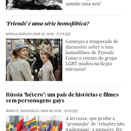
opinião uma arte'
‘Friends’ é uma série homofóbica?
NATALIA MARCOS
|
MAR 10, 2019 - 17:03
EDT
Começou a temporada de
discussões sobre o tom
homofóbico de ‘Friends’.
Como o retrato do grupo
LGBT mudou na ficção
televisiva?
Rússia ‘hétero’: um país de histórias e filmes
sem personagens gays
MARÍA R. SAHUQUILLO
|
MAR 09, 2019 - 11:02
EST
A lei russa, que proíbe a
“promoção” de “relações não
tradicionais” a menores, fez