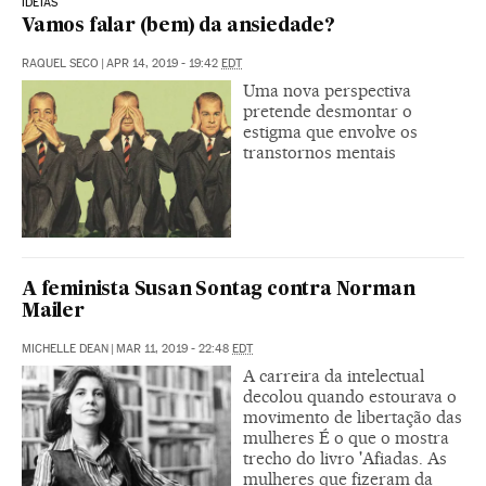
IDEIAS
Vamos falar (bem) da ansiedade?
RAQUEL SECO
|
APR 14, 2019 - 19:42
EDT
Uma nova perspectiva
pretende desmontar o
estigma que envolve os
transtornos mentais
A feminista Susan Sontag contra Norman
Mailer
MICHELLE DEAN
|
MAR 11, 2019 - 22:48
EDT
A carreira da intelectual
decolou quando estourava o
movimento de libertação das
mulheres É o que o mostra
trecho do livro 'Afiadas. As
mulheres que fizeram da