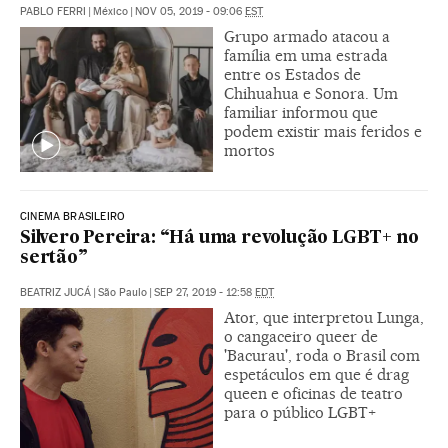
PABLO FERRI
|
México
|
NOV 05, 2019 - 09:06
EST
Grupo armado atacou a
família em uma estrada
entre os Estados de
Chihuahua e Sonora. Um
familiar informou que
podem existir mais feridos e
mortos
CINEMA BRASILEIRO
Silvero Pereira: “Há uma revolução LGBT+ no
sertão”
BEATRIZ JUCÁ
|
São Paulo
|
SEP 27, 2019 - 12:58
EDT
Ator, que interpretou Lunga,
o cangaceiro queer de
'Bacurau', roda o Brasil com
espetáculos em que é drag
queen e oficinas de teatro
para o público LGBT+