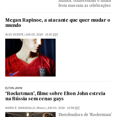
música, conferências e muita
festa marcam as celebrações
Megan Rapinoe, a atacante que quer mudar o
mundo
ÁLEX VICENTE
|
JUN 05, 2019 - 13:30
EDT
ELTON JOHN
‘Rocketman’, filme sobre Elton John estreia
na Rússia sem cenas gays
MARÍA R. SAHUQUILLO
|
Moscú
|
JUN 04, 2019 - 13:59
EDT
Distribuidora de 'Rocketman'