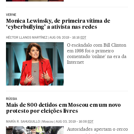
VERNE
Monica Lewinsky, de primeira vítima de
‘cyberbullying’ a ativista nas redes
HÉCTOR LLANOS MARTÍNEZ
|
AUG 09, 2019 - 16:16
EDT
O escândalo com Bill Clinton
em 1998 foi o primeiro
comentado ‘online’ na era da
Internet
RÚSSIA
Mais de 800 detidos em Moscou em um novo
protesto por eleições livres
MARÍA R. SAHUQUILLO
|
Moscou
|
AUG 03, 2019 - 16:08
EDT
Autoridades apertam o cerco