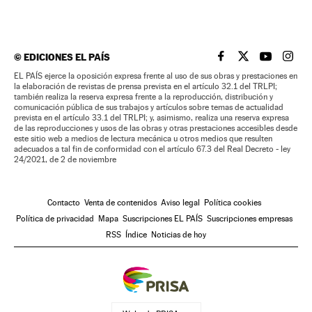
©
EDICIONES EL PAÍS
EL PAÍS BRASIL EN
EL PAÍS BRASI
EL PAÍS B
EL PA
EL PAÍS ejerce la oposición expresa frente al uso de sus obras y prestaciones en
la elaboración de revistas de prensa prevista en el artículo 32.1 del TRLPI;
también realiza la reserva expresa frente a la reproducción, distribución y
comunicación pública de sus trabajos y artículos sobre temas de actualidad
prevista en el artículo 33.1 del TRLPI; y, asimismo, realiza una reserva expresa
de las reproducciones y usos de las obras y otras prestaciones accesibles desde
este sitio web a medios de lectura mecánica u otros medios que resulten
adecuados a tal fin de conformidad con el artículo 67.3 del Real Decreto - ley
24/2021, de 2 de noviembre
Contacto
Venta de contenidos
Aviso legal
Política cookies
Política de privacidad
Mapa
Suscripciones EL PAÍS
Suscripciones empresas
RSS
Índice
Noticias de hoy