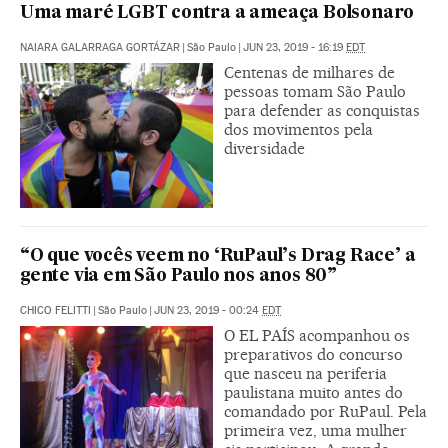
Uma maré LGBT contra a ameaça Bolsonaro
NAIARA GALARRAGA GORTÁZAR
|
São Paulo
|
JUN 23, 2019 - 16:19
EDT
Centenas de milhares de
pessoas tomam São Paulo
para defender as conquistas
dos movimentos pela
diversidade
“O que vocês veem no ‘RuPaul’s Drag Race’ a
gente via em São Paulo nos anos 80”
CHICO FELITTI
|
São Paulo
|
JUN 23, 2019 - 00:24
EDT
O EL PAÍS acompanhou os
preparativos do concurso
que nasceu na periferia
paulistana muito antes do
comandado por RuPaul. Pela
primeira vez, uma mulher