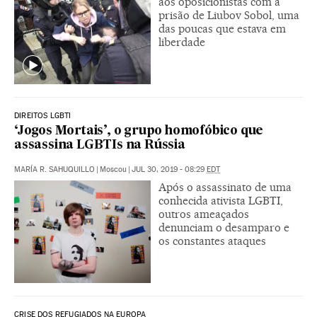
aos oposicionistas com a
prisão de Liubov Sobol, uma
das poucas que estava em
liberdade
DIREITOS LGBTI
‘Jogos Mortais’, o grupo homofóbico que
assassina LGBTIs na Rússia
MARÍA R. SAHUQUILLO
|
Moscou
|
JUL 30, 2019 - 08:29
EDT
Após o assassinato de uma
conhecida ativista LGBTI,
outros ameaçados
denunciam o desamparo e
os constantes ataques
CRISE DOS REFUGIADOS NA EUROPA