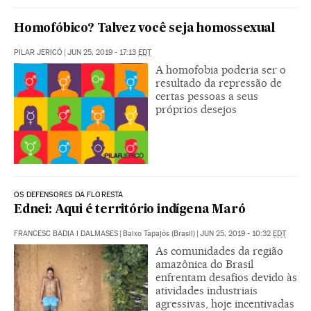
Homofóbico? Talvez você seja homossexual
PILAR JERICÓ
|
JUN 25, 2019 - 17:13
EDT
A homofobia poderia ser o
resultado da repressão de
certas pessoas a seus
próprios desejos
OS DEFENSORES DA FLORESTA
Ednei: Aqui é território indígena Maró
FRANCESC BADIA I DALMASES
|
Baixo Tapajós (Brasil)
|
JUN 25, 2019 - 10:32
EDT
As comunidades da região
amazônica do Brasil
enfrentam desafios devido às
atividades industriais
agressivas, hoje incentivadas