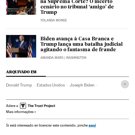
na Suprema Corte? O incerto
cenário no tribunal ‘amigo’ de
Trump
YOLANDA MONGE
Biden avança à Casa Branca e
Trump lança uma batalha judicial
agitando o fantasma de fraude
AMANDA MARS
| WASHINGTON
ARQUIVADO EM
Donald Trump
Estados Unidos
Joseph Biden
Kamala Harris
Mike Pence
Casa Branca
Eleições EUA
América
Eleições EUA 2020
Adere a
Mais informações
aquí
Si está interesado en licenciar este contenido, pinche