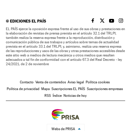
©
EDICIONES EL PAÍS
EL PAÍS BRASIL EN
EL PAÍS BRASI
EL PAÍS B
EL PA
EL PAÍS ejerce la oposición expresa frente al uso de sus obras y prestaciones en
la elaboración de revistas de prensa prevista en el artículo 32.1 del TRLPI;
también realiza la reserva expresa frente a la reproducción, distribución y
comunicación pública de sus trabajos y artículos sobre temas de actualidad
prevista en el artículo 33.1 del TRLPI; y, asimismo, realiza una reserva expresa
de las reproducciones y usos de las obras y otras prestaciones accesibles desde
este sitio web a medios de lectura mecánica u otros medios que resulten
adecuados a tal fin de conformidad con el artículo 67.3 del Real Decreto - ley
24/2021, de 2 de noviembre
Contacto
Venta de contenidos
Aviso legal
Política cookies
Política de privacidad
Mapa
Suscripciones EL PAÍS
Suscripciones empresas
RSS
Índice
Noticias de hoy
Webs de PRISA