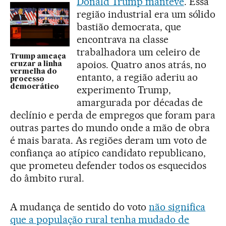
Donald Trump manteve
. Essa
região industrial era um sólido
bastião democrata, que
encontrava na classe
trabalhadora um celeiro de
Trump ameaça
apoios. Quatro anos atrás, no
cruzar a linha
vermelha do
entanto, a região aderiu ao
processo
democrático
experimento Trump,
amargurada por décadas de
declínio e perda de empregos que foram para
outras partes do mundo onde a mão de obra
é mais barata. As regiões deram um voto de
confiança ao atípico candidato republicano,
que prometeu defender todos os esquecidos
do âmbito rural.
A mudança de sentido do voto
não significa
que a população rural tenha mudado de