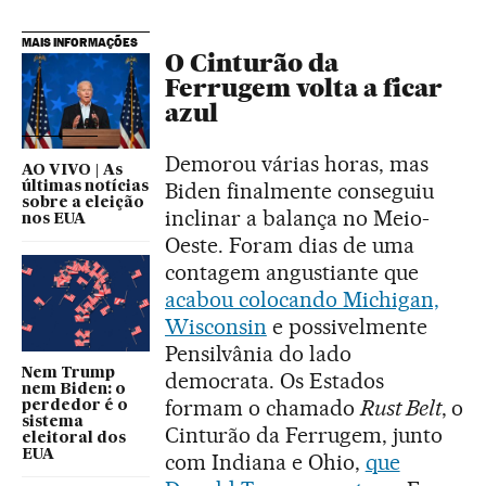
MAIS INFORMAÇÕES
O Cinturão da
Ferrugem volta a ficar
azul
Demorou várias horas, mas
AO VIVO | As
Biden finalmente conseguiu
últimas notícias
sobre a eleição
inclinar a balança no Meio-
nos EUA
Oeste. Foram dias de uma
contagem angustiante que
acabou colocando Michigan,
Wisconsin
e possivelmente
Pensilvânia do lado
Nem Trump
democrata. Os Estados
nem Biden: o
formam o chamado
Rust Belt
, o
perdedor é o
sistema
Cinturão da Ferrugem, junto
eleitoral dos
EUA
com Indiana e Ohio,
que