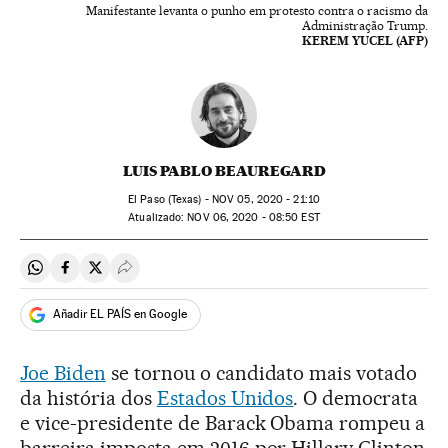
Manifestante levanta o punho em protesto contra o racismo da
Administração Trump.
KEREM YUCEL (AFP)
LUIS PABLO BEAUREGARD
El Paso (Texas) -
NOV
05, 2020 - 21:10
atualizado:
NOV
06, 2020 - 08:50
EST
Compartir en Whatsapp
Compartir en Facebook
Compartir en Twitter
Desplegar Redes Sociales
Añadir EL PAÍS en Google
Joe Biden
se tornou o candidato mais votado
da história dos
Estados Unidos
. O democrata
e vice-presidente de Barack Obama rompeu a
barreira imposta em 2016 por Hillary Clinton