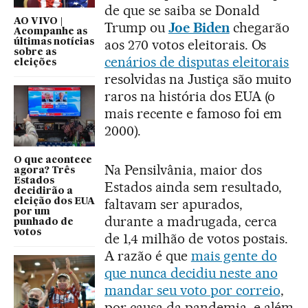
de que se saiba se Donald
AO VIVO |
Trump ou
Joe Biden
chegarão
Acompanhe as
aos 270 votos eleitorais. Os
últimas notícias
sobre as
cenários de disputas eleitorais
eleições
resolvidas na Justiça são muito
raros na história dos EUA (o
mais recente e famoso foi em
2000).
O que acontece
Na Pensilvânia, maior dos
agora? Três
Estados
Estados ainda sem resultado,
decidirão a
faltavam ser apurados,
eleição dos EUA
por um
durante a madrugada, cerca
punhado de
votos
de 1,4 milhão de votos postais.
A razão é que
mais gente do
que nunca decidiu neste ano
mandar seu voto por correio
,
por causa da pandemia, e além