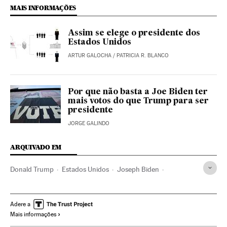
MAIS INFORMAÇÕES
Assim se elege o presidente dos
Estados Unidos
ARTUR GALOCHA
/
PATRICIA R. BLANCO
Por que não basta a Joe Biden ter
mais votos do que Trump para ser
presidente
JORGE GALINDO
ARQUIVADO EM
Donald Trump
Estados Unidos
Joseph Biden
Kamala Harris
Mike Pence
Casa Branca
Eleições EUA
América
Eleições EUA 2020
Adere a
Mais informações