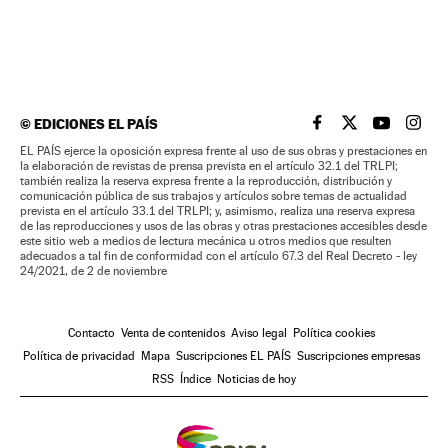
©
EDICIONES EL PAÍS
EL PAÍS BRASIL EN
EL PAÍS BRASI
EL PAÍS B
EL PA
EL PAÍS ejerce la oposición expresa frente al uso de sus obras y prestaciones en
la elaboración de revistas de prensa prevista en el artículo 32.1 del TRLPI;
también realiza la reserva expresa frente a la reproducción, distribución y
comunicación pública de sus trabajos y artículos sobre temas de actualidad
prevista en el artículo 33.1 del TRLPI; y, asimismo, realiza una reserva expresa
de las reproducciones y usos de las obras y otras prestaciones accesibles desde
este sitio web a medios de lectura mecánica u otros medios que resulten
adecuados a tal fin de conformidad con el artículo 67.3 del Real Decreto - ley
24/2021, de 2 de noviembre
Contacto
Venta de contenidos
Aviso legal
Política cookies
Política de privacidad
Mapa
Suscripciones EL PAÍS
Suscripciones empresas
RSS
Índice
Noticias de hoy