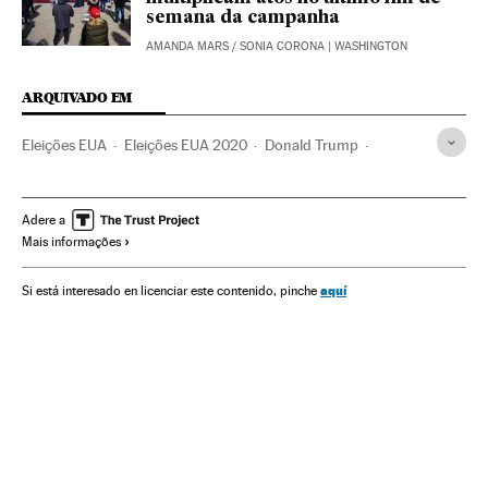
semana da campanha
AMANDA MARS
/
SONIA CORONA
| WASHINGTON
ARQUIVADO EM
Eleições EUA
Eleições EUA 2020
Donald Trump
Joseph Biden
Kamala Harris
Mike Pence
Estados Unidos
Eleições presidenciais
Adere a
Mais informações
Partido Democrata EUA
Partido Republicano EUA
Voto por correio
aquí
Si está interesado en licenciar este contenido, pinche