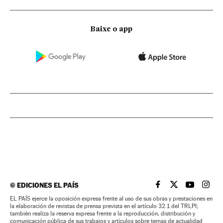
Baixe o app
©
EDICIONES EL PAÍS
EL PAÍS BRASIL EN
EL PAÍS BRASI
EL PAÍS B
EL PA
EL PAÍS ejerce la oposición expresa frente al uso de sus obras y prestaciones en
la elaboración de revistas de prensa prevista en el artículo 32.1 del TRLPI;
también realiza la reserva expresa frente a la reproducción, distribución y
comunicación pública de sus trabajos y artículos sobre temas de actualidad