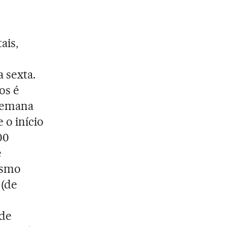
ais,
 sexta.
os é
 semana
 o início
00
e
esmo
 (de
 de