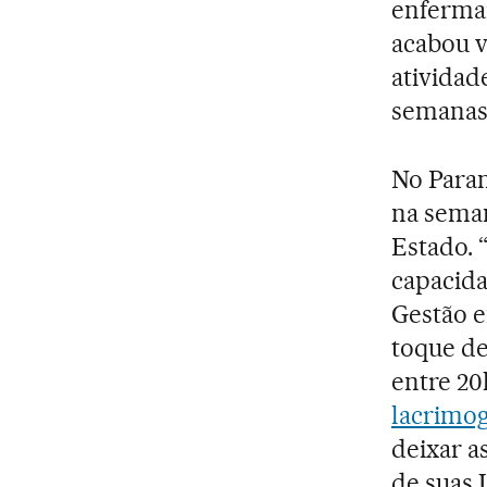
enfermar
acabou v
atividad
semanas,
No Paran
na seman
Estado. 
capacida
Gestão e
toque de
entre 20
lacrimo
deixar a
de suas 