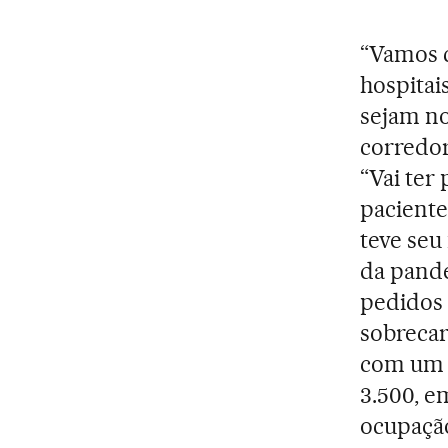
“Vamos c
hospitai
sejam no
corredor
“Vai ter
paciente
teve seu
da pande
pedidos 
sobrecar
com um a
3.500, em
ocupação