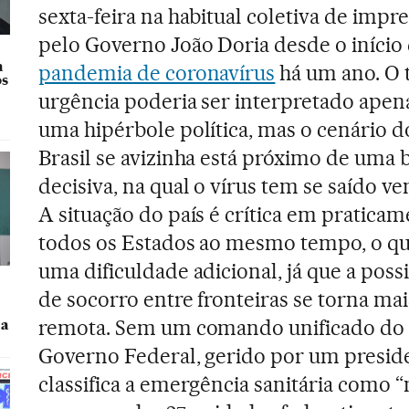
sexta-feira na habitual coletiva de impre
pelo Governo João Doria desde o início
a
pandemia de coronavírus
há um ano. O
os
urgência poderia ser interpretado ape
uma hipérbole política, mas o cenário d
Brasil se avizinha está próximo de uma 
decisiva, na qual o vírus tem se saído v
A situação do país é crítica em pratica
todos os Estados ao mesmo tempo, o q
uma dificuldade adicional, já que a poss
e
de socorro entre fronteiras se torna mai
remota. Sem um comando unificado do
 a
Governo Federal, gerido por um presid
classifica a emergência sanitária como 