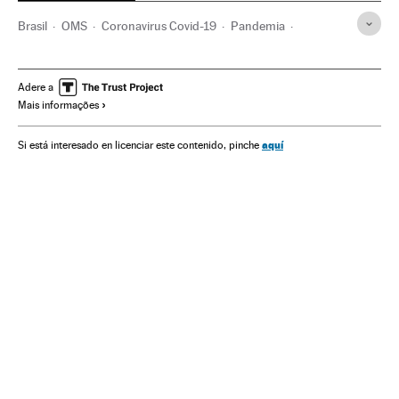
Brasil
OMS
Coronavirus Covid-19
Pandemia
Coronavirus
Doenças infecciosas
Doenças respiratórias
Ministério Saúde
Adere a
Mais informações
aquí
Si está interesado en licenciar este contenido, pinche