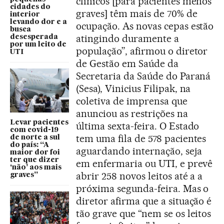
clínicos [para pacientes menos
cidades do
graves] têm mais de 70% de
interior
levando dor e a
ocupação. As novas cepas estão
busca
atingindo duramente a
desesperada
por um leito de
população”, afirmou o diretor
UTI
de Gestão em Saúde da
Secretaria da Saúde do Paraná
(Sesa), Vinicius Filipak, na
coletiva de imprensa que
anunciou as restrições na
Levar pacientes
última sexta-feira.
O Estado
com covid-19
tem uma fila de 578 pacientes
de norte a sul
do país: “A
aguardando internação, seja
maior dor foi
ter que dizer
em enfermaria ou UTI, e prevê
‘não’ aos mais
abrir 258 novos leitos até a a
graves”
próxima segunda-feira. Mas o
diretor afirma que a situação é
tão grave que “nem se os leitos