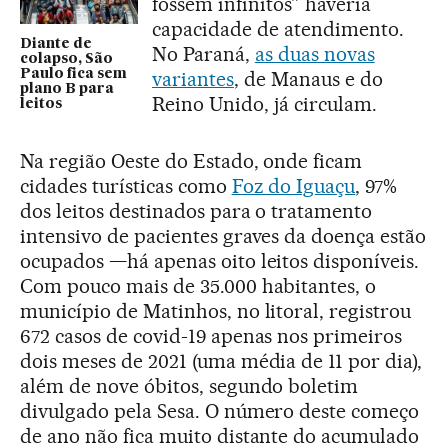
fossem infinitos” haveria
capacidade de atendimento.
Diante de
No Paraná,
as duas novas
colapso, São
Paulo fica sem
variantes
, de Manaus e do
plano B para
Reino Unido, já circulam.
leitos
Na região Oeste do Estado, onde ficam
cidades turísticas como
Foz do Iguaçu
, 97%
dos leitos destinados para o tratamento
intensivo de pacientes graves da doença estão
ocupados —há apenas oito leitos disponíveis.
Com pouco mais de 35.000 habitantes, o
município de Matinhos, no litoral, registrou
672 casos de covid-19 apenas nos primeiros
dois meses de 2021 (uma média de 11 por dia),
além de nove óbitos, segundo boletim
divulgado pela Sesa. O número deste começo
de ano não fica muito distante do acumulado