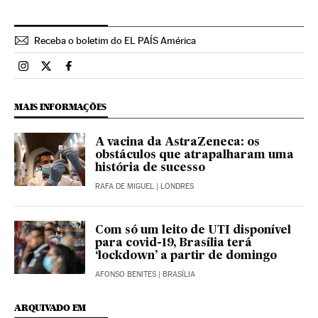
Receba o boletim do EL PAÍS América
Brasil El País Brasil en Instagram
Brasil El País Brasil en Twitter
Brasil El País Brasil en Facebook
MAIS INFORMAÇÕES
A vacina da AstraZeneca: os
obstáculos que atrapalharam uma
história de sucesso
RAFA DE MIGUEL
| LONDRES
Com só um leito de UTI disponível
para covid-19, Brasília terá
‘lockdown’ a partir de domingo
AFONSO BENITES
| BRASÍLIA
ARQUIVADO EM