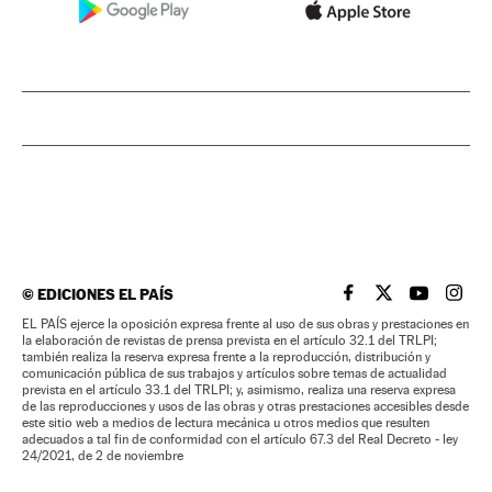
©
EDICIONES EL PAÍS
EL PAÍS BRASIL EN
EL PAÍS BRASI
EL PAÍS B
EL PA
EL PAÍS ejerce la oposición expresa frente al uso de sus obras y prestaciones en
la elaboración de revistas de prensa prevista en el artículo 32.1 del TRLPI;
también realiza la reserva expresa frente a la reproducción, distribución y
comunicación pública de sus trabajos y artículos sobre temas de actualidad
prevista en el artículo 33.1 del TRLPI; y, asimismo, realiza una reserva expresa
de las reproducciones y usos de las obras y otras prestaciones accesibles desde
este sitio web a medios de lectura mecánica u otros medios que resulten
adecuados a tal fin de conformidad con el artículo 67.3 del Real Decreto - ley
24/2021, de 2 de noviembre