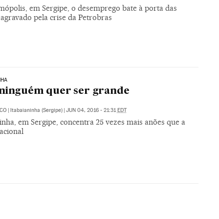
ópolis, em Sergipe, o desemprego bate à porta das
 agravado pela crise da Petrobras
NHA
 ninguém quer ser grande
ECO
|
Itabaianinha (Sergipe)
|
JUN 04, 2016 - 21:31
EDT
ninha, em Sergipe, concentra 25 vezes mais anões que a
acional