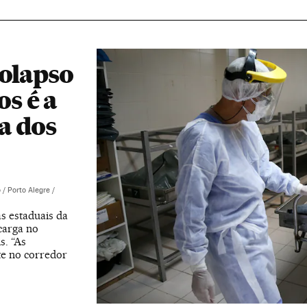
colapso
os é a
a dos
 / Porto Alegre /
s estaduais da
carga no
s. “As
nte no corredor