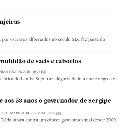
njeiras
por escravos alforriados no século XIX, faz parte do
ultidão de sacis e caboclos
PISANI
|
OCT 24, 2015 - 19:05
EDT
lclórica do Lambe Sujo traz alegoria de luta entre negros e
 aos 53 anos o governador de Sergipe
ORGES
|
São Paulo
|
DEC 02, 2013 - 06:12
EST
 Déda lutava contra um câncer gastrointestinal desde 2009