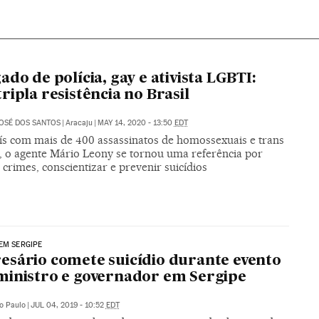
ado de polícia, gay e ativista LGBTI:
ripla resistência no Brasil
OSÉ DOS SANTOS
|
Aracaju
|
MAY 14, 2020 - 13:50
EDT
s com mais de 400 assassinatos de homossexuais e trans
, o agente Mário Leony se tornou uma referência por
 crimes, conscientizar e prevenir suicídios
EM SERGIPE
sário comete suicídio durante evento
inistro e governador em Sergipe
o Paulo
|
JUL 04, 2019 - 10:52
EDT