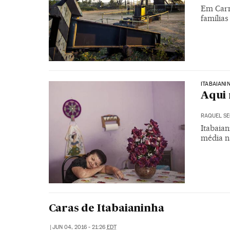
Em Carm
famílias
ITABAIANI
Aqui
RAQUEL S
Itabaia
média n
Caras de Itabaianinha
|
JUN 04, 2016 - 21:26
EDT