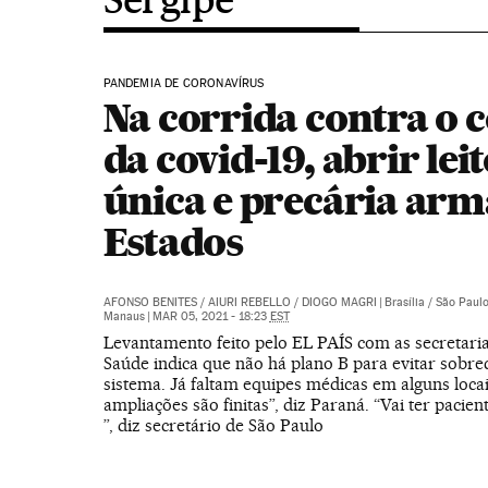
PANDEMIA DE CORONAVÍRUS
Na corrida contra o 
da covid-19, abrir leit
única e precária arm
Estados
AFONSO BENITES
/
AIURI REBELLO
/
DIOGO MAGRI
|
Brasília / São Paulo
Manaus
|
MAR 05, 2021 - 18:23
EST
Levantamento feito pelo EL PAÍS com as secretaria
Saúde indica que não há plano B para evitar sobre
sistema. Já faltam equipes médicas em alguns locai
ampliações são finitas”, diz Paraná. “Vai ter pacie
”, diz secretário de São Paulo