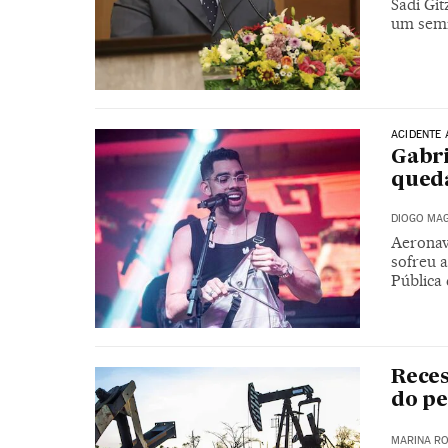
Sadi Gi
um semi
ACIDENTE 
Gabri
queda
DIOGO MAG
Aeronav
sofreu a
Pública
Reces
do pe
MARINA RO