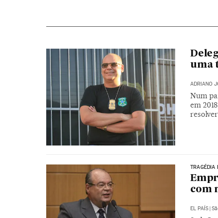
Deleg
uma t
ADRIANO J
Num paí
em 2018
resolver
TRAGÉDIA 
Empre
com m
EL PAÍS
|
Sã