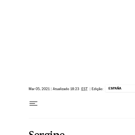
Pular para o conteúdo
ESPAÑA
Mar 05, 2021
|
Atualizado 18:23
EST
|
Edição:
Sergipe