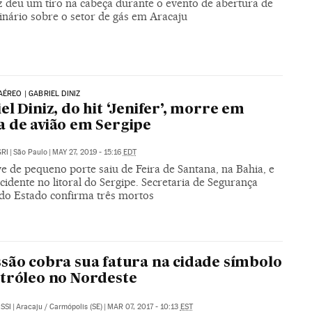
tz deu um tiro na cabeça durante o evento de abertura de
nário sobre o setor de gás em Aracaju
AÉREO | GABRIEL DINIZ
el Diniz, do hit ‘Jenifer’, morre em
 de avião em Sergipe
RI
|
São Paulo
|
MAY 27, 2019 - 15:16
EDT
e de pequeno porte saiu de Feira de Santana, na Bahia, e
cidente no litoral do Sergipe. Secretaria de Segurança
 do Estado confirma três mortos
são cobra sua fatura na cidade símbolo
tróleo no Nordeste
SSI
|
Aracaju / Carmópolis (SE)
|
MAR 07, 2017 - 10:13
EST