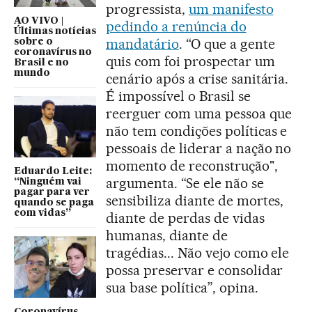
progressista,
um manifesto
AO VIVO |
pedindo a renúncia do
Últimas notícias
mandatário
. “O que a gente
sobre o
coronavírus no
quis com foi prospectar um
Brasil e no
mundo
cenário após a crise sanitária.
É impossível o Brasil se
reerguer com uma pessoa que
não tem condições políticas e
pessoais de liderar a nação no
momento de reconstrução",
Eduardo Leite:
argumenta. “Se ele não se
“Ninguém vai
pagar para ver
sensibiliza diante de mortes,
quando se paga
com vidas”
diante de perdas de vidas
humanas, diante de
tragédias... Não vejo como ele
possa preservar e consolidar
sua base política”, opina.
Coronavírus