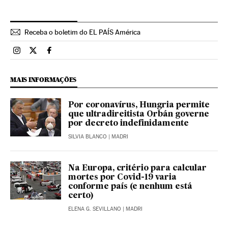
Receba o boletim do EL PAÍS América
Brasil El País Brasil en Instagram
Brasil El País Brasil en Twitter
Brasil El País Brasil en Facebook
MAIS INFORMAÇÕES
Por coronavírus, Hungria permite
que ultradireitista Orbán governe
por decreto indefinidamente
SILVIA BLANCO
| MADRI
Na Europa, critério para calcular
mortes por Covid-19 varia
conforme país (e nenhum está
certo)
ELENA G. SEVILLANO
| MADRI