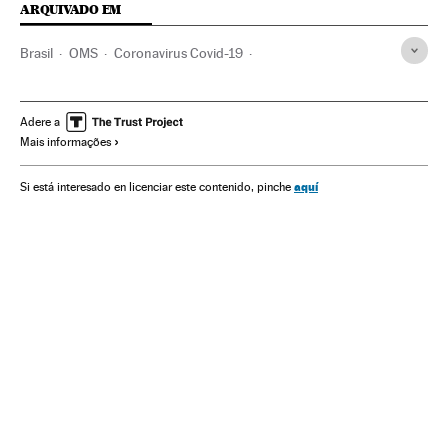
ARQUIVADO EM
Brasil
OMS
Coronavirus Covid-19
Coronavirus de Wuhan
Pandemia
Coronavirus
Doenças infecciosas
Doenças respiratórias
Adere a
Mais informações
Ministério Saúde
Maranhão
Flávio Dino
Jair Bolsonaro
Luiz Henrique Mandetta
aquí
Si está interesado en licenciar este contenido, pinche
Destituições políticas
Medicina
Saúde
Ultradireita