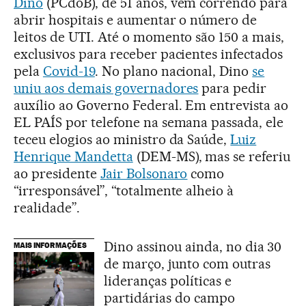
Dino
(PCdoB), de 51 anos, vem correndo para
abrir hospitais e aumentar o número de
leitos de UTI. Até o momento são 150 a mais,
exclusivos para receber pacientes infectados
pela
Covid-19
. No plano nacional, Dino
se
uniu aos demais governadores
para pedir
auxílio ao Governo Federal. Em entrevista ao
EL PAÍS por telefone na semana passada, ele
teceu elogios ao ministro da Saúde,
Luiz
Henrique Mandetta
(DEM-MS), mas se referiu
ao presidente
Jair Bolsonaro
como
“irresponsável”, “totalmente alheio à
realidade”.
Dino assinou ainda, no dia 30
MAIS INFORMAÇÕES
de março, junto com outras
lideranças políticas e
partidárias do campo