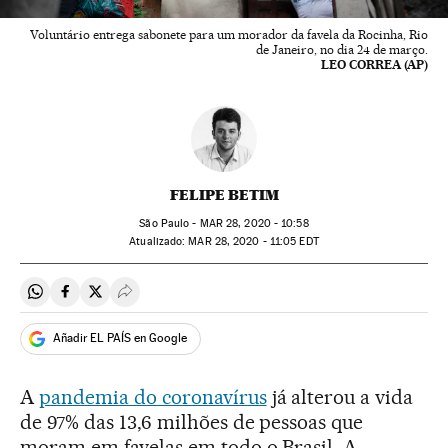
Voluntário entrega sabonete para um morador da favela da Rocinha, Rio
de Janeiro, no dia 24 de março.
LEO CORREA (AP)
FELIPE BETIM
São Paulo -
MAR
28, 2020 - 10:58
atualizado:
MAR
28, 2020 - 11:05
EDT
Compartir en Whatsapp
Compartir en Facebook
Compartir en Twitter
Desplegar Redes Sociales
Añadir EL PAÍS en Google
A
pandemia do coronavírus
já alterou a vida
de 97% das 13,6 milhões de pessoas que
moram em favelas em todo o Brasil. A