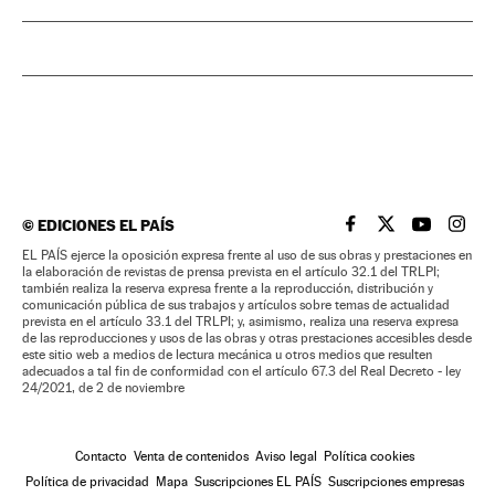
©
EDICIONES EL PAÍS
EL PAÍS BRASIL EN
EL PAÍS BRASI
EL PAÍS B
EL PA
EL PAÍS ejerce la oposición expresa frente al uso de sus obras y prestaciones en
la elaboración de revistas de prensa prevista en el artículo 32.1 del TRLPI;
también realiza la reserva expresa frente a la reproducción, distribución y
comunicación pública de sus trabajos y artículos sobre temas de actualidad
prevista en el artículo 33.1 del TRLPI; y, asimismo, realiza una reserva expresa
de las reproducciones y usos de las obras y otras prestaciones accesibles desde
este sitio web a medios de lectura mecánica u otros medios que resulten
adecuados a tal fin de conformidad con el artículo 67.3 del Real Decreto - ley
24/2021, de 2 de noviembre
Contacto
Venta de contenidos
Aviso legal
Política cookies
Política de privacidad
Mapa
Suscripciones EL PAÍS
Suscripciones empresas