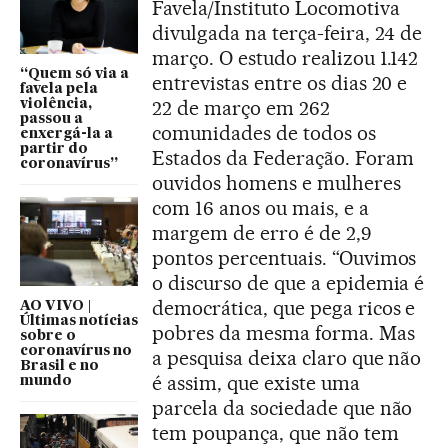
Favela/Instituto Locomotiva
divulgada na terça-feira, 24 de
março. O estudo realizou 1.142
“Quem só via a
entrevistas entre os dias 20 e
favela pela
22 de março em 262
violência,
passou a
comunidades de todos os
enxergá-la a
partir do
Estados da Federação. Foram
coronavírus”
ouvidos homens e mulheres
com 16 anos ou mais, e a
margem de erro é de 2,9
pontos percentuais. “Ouvimos
o discurso de que a epidemia é
democrática, que pega ricos e
AO VIVO |
Últimas notícias
pobres da mesma forma. Mas
sobre o
coronavírus no
a pesquisa deixa claro que não
Brasil e no
é assim, que existe uma
mundo
parcela da sociedade que não
tem poupança, que não tem