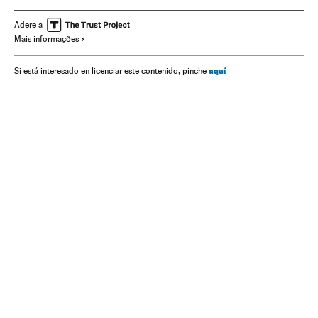
Doenças infecciosas
Doenças respiratórias
Adere a
Mais informações
Ministério Saúde
Favelas
Pobreza
Desigualdade social
Desigualdade econômica
aquí
Si está interesado en licenciar este contenido, pinche
Movimentos sociais
Jair Bolsonaro