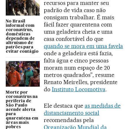
recursos para manter seu
padrão de vida caso não
consigam trabalhar. É mais
No Brasil
fácil fazer quarentena com
informal com
coronavírus,
uma geladeira cheia e uma
domésticas
casa confortável do que
dependem de
altruísmo de
quando se mora em uma favela
patrões para
evitar contágio
onde a geladeira está fazia,
falta água e cinco pessoas
moram num espaço de 20
metros quadrados”, resume
Renato Meirelles, presidente
do
Instituto Locomotiva
.
Morte por
coronavírus na
periferia de
Ele destaca que
as medidas de
São Paulo
acende alerta
distanciamento social
para
quarentena em
recomendadas pela
áreas mais
Organização Mundial da
pobres