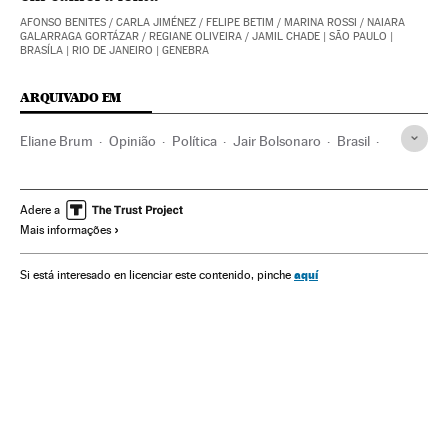
AFONSO BENITES
/
CARLA JIMÉNEZ
/
FELIPE BETIM
/
MARINA ROSSI
/
NAIARA
GALARRAGA GORTÁZAR
/
REGIANE OLIVEIRA
/
JAMIL CHADE
| SÃO PAULO |
BRASÍLA | RIO DE JANEIRO | GENEBRA
ARQUIVADO EM
Eliane Brum
Opinião
Política
Jair Bolsonaro
Brasil
América Latina
Extrema direita
Democracia
Comunicação
Dialetos
Adere a
Mais informações
aquí
Si está interesado en licenciar este contenido, pinche