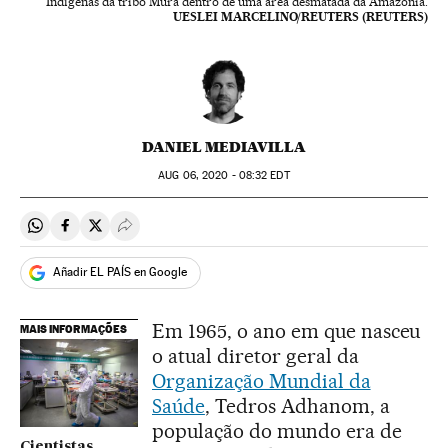
Indígenas da tribo Mura dentro de uma área desmatada da Amazônia.
UESLEI MARCELINO/REUTERS (REUTERS)
DANIEL MEDIAVILLA
AUG
06, 2020 - 08:32
EDT
Compartir en Whatsapp
Compartir en Facebook
Compartir en Twitter
Desplegar Redes Sociales
Añadir EL PAÍS en Google
Em 1965, o ano em que nasceu
MAIS INFORMAÇÕES
o atual diretor geral da
Organização Mundial da
Saúde
, Tedros Adhanom, a
população do mundo era de
Cientistas