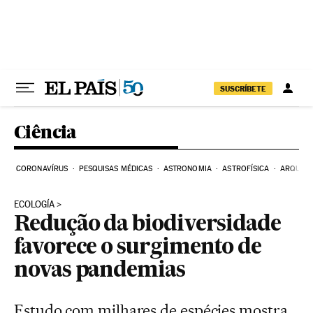
Pular para o conteúdo
SUSCRÍBETE
Ciência
CORONAVÍRUS
PESQUISAS MÉDICAS
ASTRONOMIA
ASTROFÍSICA
ARQUEO
ECOLOGÍA
Redução da biodiversidade
favorece o surgimento de
novas pandemias
Estudo com milhares de espécies mostra