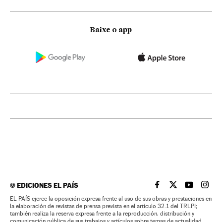
Baixe o app
©
EDICIONES EL PAÍS
EL PAÍS BRASIL EN
EL PAÍS BRASI
EL PAÍS B
EL PA
EL PAÍS ejerce la oposición expresa frente al uso de sus obras y prestaciones en
la elaboración de revistas de prensa prevista en el artículo 32.1 del TRLPI;
también realiza la reserva expresa frente a la reproducción, distribución y
comunicación pública de sus trabajos y artículos sobre temas de actualidad