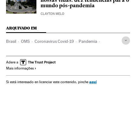
nossas vidas: dez tendências para o
mundo pós-pandemia
CLAYTON MELO
ARQUIVADO EM
Brasil
OMS
Coronavirus Covid-19
Pandemia
Coronavirus
Doenças infecciosas
Doenças respiratórias
Ministério Saúde
Niall Ferguson
Economia
História
Adere a
Mais informações
Intelectuais
Jair Bolsonaro
Donald Trump
Mascarillas
Isolamento social
Quarentena
Guerra fria
China
aquí
Si está interesado en licenciar este contenido, pinche
Estados Unidos
Reino Unido