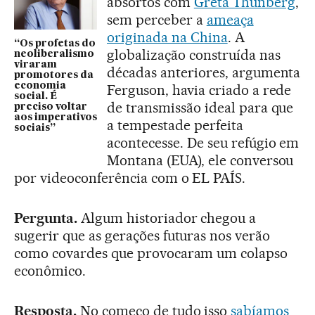
absortos com
Greta Thunberg
,
sem perceber a
ameaça
originada na China
. A
“Os profetas do
globalização construída nas
neoliberalismo
viraram
décadas anteriores, argumenta
promotores da
economia
Ferguson, havia criado a rede
social. É
de transmissão ideal para que
preciso voltar
aos imperativos
a tempestade perfeita
sociais”
acontecesse. De seu refúgio em
Montana (EUA), ele conversou
por videoconferência com o EL PAÍS.
Pergunta.
Algum historiador chegou a
sugerir que as gerações futuras nos verão
como covardes que provocaram um colapso
econômico.
Resposta.
No começo de tudo isso
sabíamos