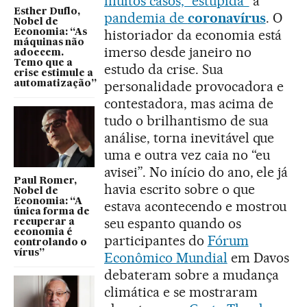
muitos casos, “estúpida”
à
Esther Duflo,
pandemia de
coronavírus
. O
Nobel de
historiador da economia está
Economia: “As
máquinas não
imerso desde janeiro no
adoecem.
Temo que a
estudo da crise. Sua
crise estimule a
personalidade provocadora e
automatização”
contestadora, mas acima de
tudo o brilhantismo de sua
análise, torna inevitável que
uma e outra vez caia no “eu
avisei”. No início do ano, ele já
Paul Romer,
havia escrito sobre o que
Nobel de
Economia: “A
estava acontecendo e mostrou
única forma de
seu espanto quando os
recuperar a
economia é
participantes do
Fórum
controlando o
vírus”
Econômico Mundial
em Davos
debateram sobre a mudança
climática e se mostraram