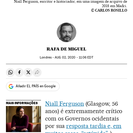
Niall Ferguson, escritor e historiador, em uma imagem de arquivo de
2018 em Madri.
© CARLOS ROSILLO
RAFA DE MIGUEL
Londres -
AUG
02, 2020 - 11:06
EDT
Compartir en Whatsapp
Compartir en Facebook
Compartir en Twitter
Desplegar Redes Sociales
Añadir EL PAÍS en Google
Niall Ferguson
(Glasgow, 56
MAIS INFORMAÇÕES
anos) é extremamente crítico
com os Governos ocidentais
por sua
resposta tardia e, em