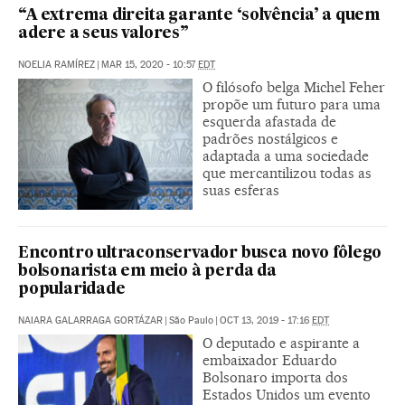
“A extrema direita garante ‘solvência’ a quem
adere a seus valores”
NOELIA RAMÍREZ
|
MAR 15, 2020 - 10:57
EDT
O filósofo belga Michel Feher
propõe um futuro para uma
esquerda afastada de
padrões nostálgicos e
adaptada a uma sociedade
que mercantilizou todas as
suas esferas
Encontro ultraconservador busca novo fôlego
bolsonarista em meio à perda da
popularidade
NAIARA GALARRAGA GORTÁZAR
|
São Paulo
|
OCT 13, 2019 - 17:16
EDT
O deputado e aspirante a
embaixador Eduardo
Bolsonaro importa dos
Estados Unidos um evento