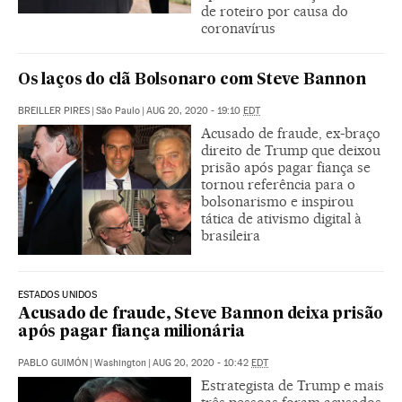
de roteiro por causa do
coronavírus
Os laços do clã Bolsonaro com Steve Bannon
BREILLER PIRES
|
São Paulo
|
AUG 20, 2020 - 19:10
EDT
Acusado de fraude, ex-braço
direito de Trump que deixou
prisão após pagar fiança se
tornou referência para o
bolsonarismo e inspirou
tática de ativismo digital à
brasileira
ESTADOS UNIDOS
Acusado de fraude, Steve Bannon deixa prisão
após pagar fiança milionária
PABLO GUIMÓN
|
Washington
|
AUG 20, 2020 - 10:42
EDT
Estrategista de Trump e mais