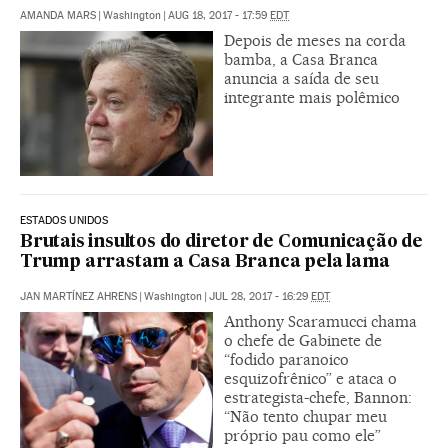
AMANDA MARS
|
Washington
|
AUG 18, 2017 - 17:59
EDT
Depois de meses na corda
bamba, a Casa Branca
anuncia a saída de seu
integrante mais polêmico
ESTADOS UNIDOS
Brutais insultos do diretor de Comunicação de
Trump arrastam a Casa Branca pela lama
JAN MARTÍNEZ AHRENS
|
Washington
|
JUL 28, 2017 - 16:29
EDT
Anthony Scaramucci chama
o chefe de Gabinete de
“fodido paranoico
esquizofrênico” e ataca o
estrategista-chefe, Bannon:
“Não tento chupar meu
próprio pau como ele”