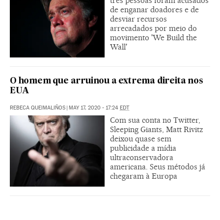
três pessoas foram acusados
de enganar doadores e de
desviar recursos
arrecadados por meio do
movimento 'We Build the
Wall'
O homem que arruinou a extrema direita nos
EUA
REBECA QUEIMALIÑOS
|
MAY 17, 2020 - 17:24
EDT
Com sua conta no Twitter,
Sleeping Giants, Matt Rivitz
deixou quase sem
publicidade a mídia
ultraconservadora
americana. Seus métodos já
chegaram à Europa