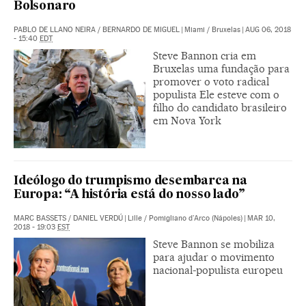
Bolsonaro
PABLO DE LLANO NEIRA
/
BERNARDO DE MIGUEL
|
Miami / Bruxelas
|
AUG 06, 2018
- 15:40
EDT
Steve Bannon cria em
Bruxelas uma fundação para
promover o voto radical
populista Ele esteve com o
filho do candidato brasileiro
em Nova York
Ideólogo do trumpismo desembarca na
Europa: “A história está do nosso lado”
MARC BASSETS
/
DANIEL VERDÚ
|
Lille / Pomigliano d'Arco (Nápoles)
|
MAR 10,
2018 - 19:03
EST
Steve Bannon se mobiliza
para ajudar o movimento
nacional-populista europeu