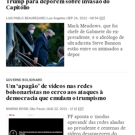
Trump para deporem sobre invasão do
Capitólio
LUIS PABLO BEAUREGARD
|
Los Angeles
|
SEP 24, 2021 - 08:54
EDT
Mark Meadows, que foi
chefe de Gabinete do ex-
presidente, e o ideólogo de
ultradireita Steve Bannon
estão entre os intimados a
depor
GOVERNO BOLSONARO
Um ‘apagão’ de vídeos nas redes
bolsonaristas no cerco aos ataques à
democracia que emulam o trumpismo
MARINA ROSSI
|
São Paulo
|
AUG 22, 2021 - 17:12
EDT
PF aponta o ‘modus
operandi’ das redes aliadas
ao presidente e centenas de
vídeos desaparecem do