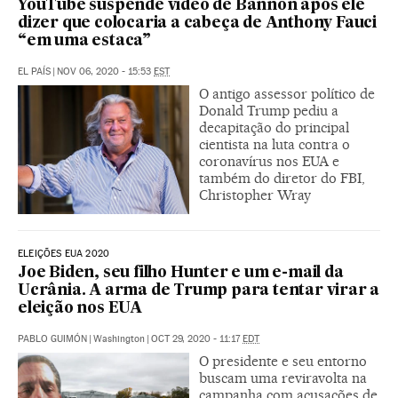
YouTube suspende vídeo de Bannon após ele
dizer que colocaria a cabeça de Anthony Fauci
“em uma estaca”
EL PAÍS
|
NOV 06, 2020 - 15:53
EST
O antigo assessor político de
Donald Trump pediu a
decapitação do principal
cientista na luta contra o
coronavírus nos EUA e
também do diretor do FBI,
Christopher Wray
ELEIÇÕES EUA 2020
Joe Biden, seu filho Hunter e um e-mail da
Ucrânia. A arma de Trump para tentar virar a
eleição nos EUA
PABLO GUIMÓN
|
Washington
|
OCT 29, 2020 - 11:17
EDT
O presidente e seu entorno
buscam uma reviravolta na
campanha com acusações de