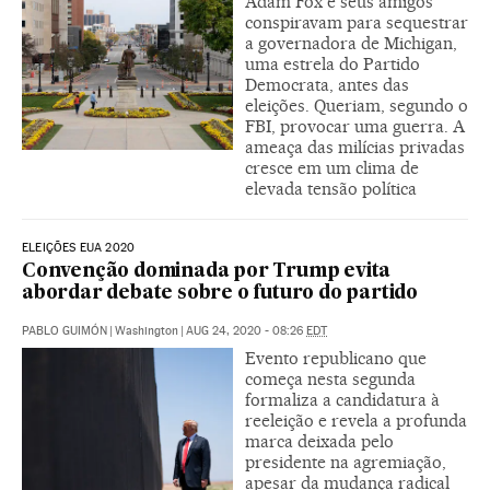
Adam Fox e seus amigos
conspiravam para sequestrar
a governadora de Michigan,
uma estrela do Partido
Democrata, antes das
eleições. Queriam, segundo o
FBI, provocar uma guerra. A
ameaça das milícias privadas
cresce em um clima de
elevada tensão política
ELEIÇÕES EUA 2020
Convenção dominada por Trump evita
abordar debate sobre o futuro do partido
PABLO GUIMÓN
|
Washington
|
AUG 24, 2020 - 08:26
EDT
Evento republicano que
começa nesta segunda
formaliza a candidatura à
reeleição e revela a profunda
marca deixada pelo
presidente na agremiação,
apesar da mudança radical