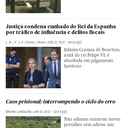
Justiça condena cunhado do Rei da Espanha
por tráfico de influência e delitos fiscais
L. B.
/
F. J. P.
|
Palma / Madri
|
FEB 17, 2017 - 09:23
EST
Infanta Cristina de Bourbon,
irmã do rei Felipe VI, é
absolvida em julgamento
histórico
Caos prisional: interrompendo o ciclo do erro
BRUNO LANGEANI
|
JAN 17, 2017 - 13:43
EST
Não adianta construir novos
presídios sem adotar um