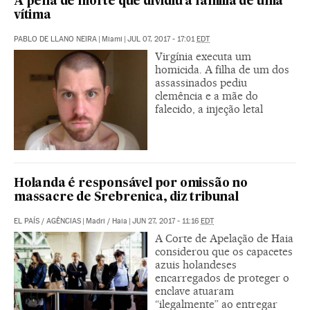
A pena de morte que dividiu a família de uma
vítima
PABLO DE LLANO NEIRA
|
Miami
|
JUL 07, 2017 - 17:01
EDT
Virgínia executa um
homicida. A filha de um dos
assassinados pediu
clemência e a mãe do
falecido, a injeção letal
Holanda é responsável por omissão no
massacre de Srebrenica, diz tribunal
EL PAÍS
/
AGÊNCIAS
|
Madri / Haia
|
JUN 27, 2017 - 11:16
EDT
A Corte de Apelação de Haia
considerou que os capacetes
azuis holandeses
encarregados de proteger o
enclave atuaram
“ilegalmente” ao entregar