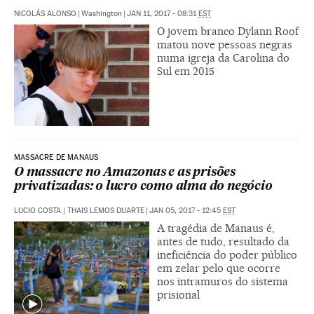
NICOLÁS ALONSO
|
Washington
|
JAN 11, 2017 - 08:31
EST
O jovem branco Dylann Roof
matou nove pessoas negras
numa igreja da Carolina do
Sul em 2015
MASSACRE DE MANAUS
O massacre no Amazonas e as prisões
privatizadas: o lucro como alma do negócio
LUCIO COSTA | THAIS LEMOS DUARTE
|
JAN 05, 2017 - 12:45
EST
A tragédia de Manaus é,
antes de tudo, resultado da
ineficiência do poder público
em zelar pelo que ocorre
nos intramuros do sistema
prisional