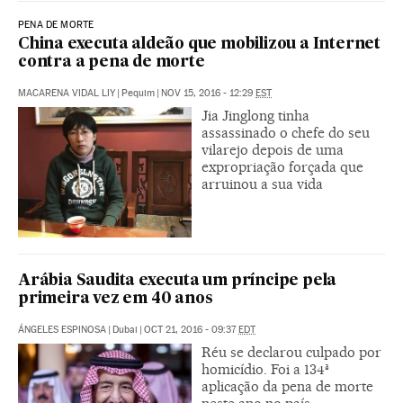
PENA DE MORTE
China executa aldeão que mobilizou a Internet
contra a pena de morte
MACARENA VIDAL LIY
|
Pequim
|
NOV 15, 2016 - 12:29
EST
Jia Jinglong tinha
assassinado o chefe do seu
vilarejo depois de uma
expropriação forçada que
arruinou a sua vida
Arábia Saudita executa um príncipe pela
primeira vez em 40 anos
ÁNGELES ESPINOSA
|
Dubai
|
OCT 21, 2016 - 09:37
EDT
Réu se declarou culpado por
homicídio. Foi a 134ª
aplicação da pena de morte