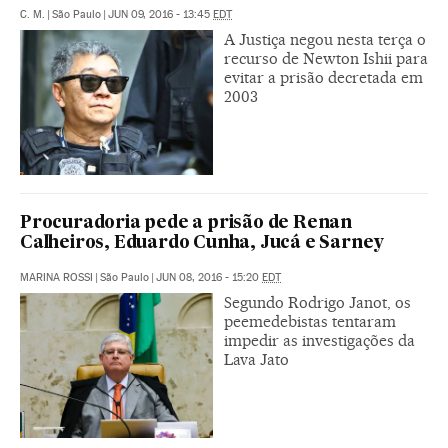
C. M.
|
São Paulo
|
JUN 09, 2016 - 13:45
EDT
A Justiça negou nesta terça o
recurso de Newton Ishii para
evitar a prisão decretada em
2003
Procuradoria pede a prisão de Renan
Calheiros, Eduardo Cunha, Jucá e Sarney
MARINA ROSSI
|
São Paulo
|
JUN 08, 2016 - 15:20
EDT
Segundo Rodrigo Janot, os
peemedebistas tentaram
impedir as investigações da
Lava Jato