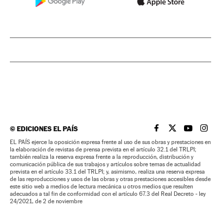
©
EDICIONES EL PAÍS
EL PAÍS BRASIL EN
EL PAÍS BRASI
EL PAÍS B
EL PA
EL PAÍS ejerce la oposición expresa frente al uso de sus obras y prestaciones en
la elaboración de revistas de prensa prevista en el artículo 32.1 del TRLPI;
también realiza la reserva expresa frente a la reproducción, distribución y
comunicación pública de sus trabajos y artículos sobre temas de actualidad
prevista en el artículo 33.1 del TRLPI; y, asimismo, realiza una reserva expresa
de las reproducciones y usos de las obras y otras prestaciones accesibles desde
este sitio web a medios de lectura mecánica u otros medios que resulten
adecuados a tal fin de conformidad con el artículo 67.3 del Real Decreto - ley
24/2021, de 2 de noviembre