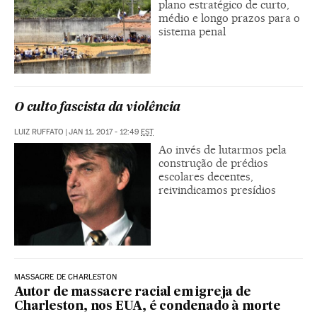
plano estratégico de curto,
médio e longo prazos para o
sistema penal
O culto fascista da violência
LUIZ RUFFATO
|
JAN 11, 2017 - 12:49
EST
Ao invés de lutarmos pela
construção de prédios
escolares decentes,
reivindicamos presídios
MASSACRE DE CHARLESTON
Autor de massacre racial em igreja de
Charleston, nos EUA, é condenado à morte