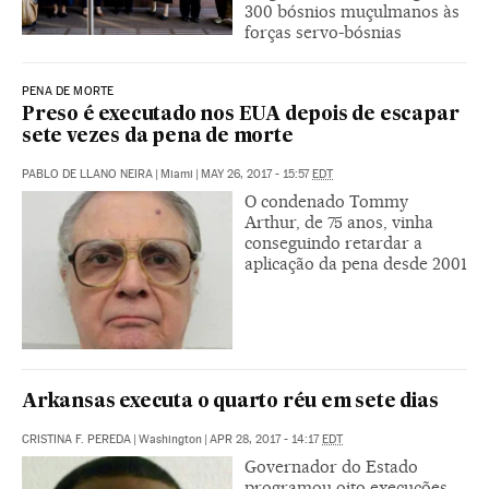
300 bósnios muçulmanos às
forças servo-bósnias
PENA DE MORTE
Preso é executado nos EUA depois de escapar
sete vezes da pena de morte
PABLO DE LLANO NEIRA
|
Miami
|
MAY 26, 2017 - 15:57
EDT
O condenado Tommy
Arthur, de 75 anos, vinha
conseguindo retardar a
aplicação da pena desde 2001
Arkansas executa o quarto réu em sete dias
CRISTINA F. PEREDA
|
Washington
|
APR 28, 2017 - 14:17
EDT
Governador do Estado
programou oito execuções