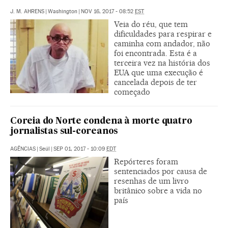
J. M. AHRENS
|
Washington
|
NOV 16, 2017 - 08:52
EST
Veia do réu, que tem
dificuldades para respirar e
caminha com andador, não
foi encontrada. Esta é a
terceira vez na história dos
EUA que uma execução é
cancelada depois de ter
começado
Coreia do Norte condena à morte quatro
jornalistas sul-coreanos
AGÊNCIAS
|
Seúl
|
SEP 01, 2017 - 10:09
EDT
Repórteres foram
sentenciados por causa de
resenhas de um livro
britânico sobre a vida no
país