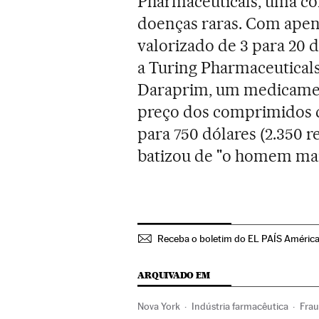
Pharmaceuticals, uma c
doenças raras. Com apena
valorizado de 3 para 20 d
a Turing Pharmaceutical
Daraprim, um medicamen
preço dos comprimidos di
para 750 dólares (2.350 r
batizou de "o homem mai
Receba o boletim do EL PAÍS Améric
ARQUIVADO EM
Nova York
Indústria farmacêutica
Fra