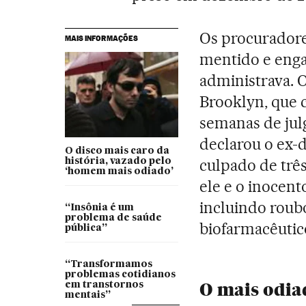
Os procuradore
MAIS INFORMAÇÕES
mentido e enga
administrava. 
Brooklyn, que 
semanas de jul
declarou o ex-
O disco mais caro da
culpado de trê
história, vazado pelo
‘homem mais odiado’
ele e o inocent
incluindo roub
“Insônia é um
problema de saúde
biofarmacêutic
pública”
“Transformamos
problemas cotidianos
O mais odia
em transtornos
mentais”