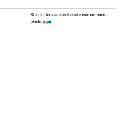
 Norte
Sanções
Julgamentos
Medicina
América
Si está interesado en licenciar este contenido,
iça
Indústria
aquí
pinche