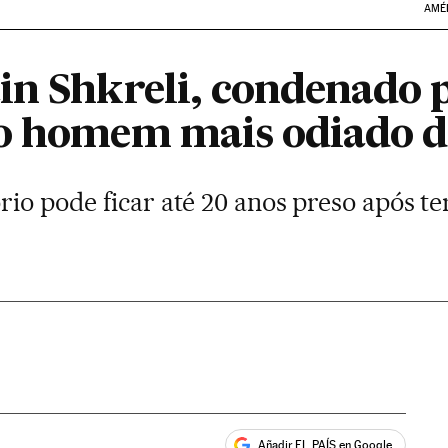
AMÉ
in Shkreli, condenado p
 o homem mais odiado 
rio pode ficar até 20 anos preso após te
Añadir EL PAÍS en Google