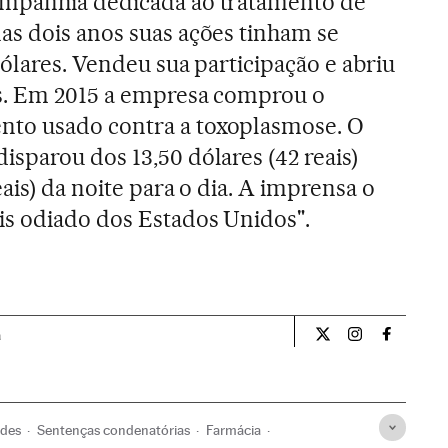
ompanhia dedicada ao tratamento de
s dois anos suas ações tinham se
ólares. Vendeu sua participação e abriu
s. Em 2015 a empresa comprou o
to usado contra a toxoplasmose. O
sparou dos 13,50 dólares (42 reais)
eais) da noite para o dia. A imprensa o
s odiado dos Estados Unidos".
a
Internacional El Pa
Internacional
Internac
udes
Sentenças condenatórias
Farmácia