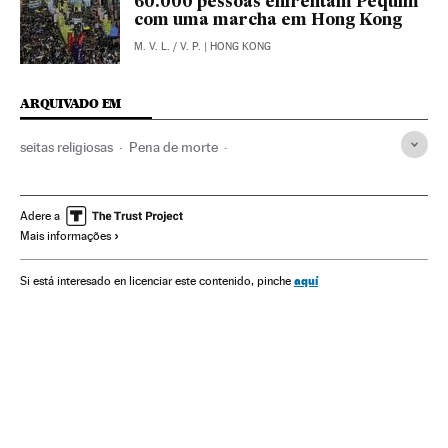
60.000 pessoas enfrentam Pequim
com uma marcha em Hong Kong
M. V. L.
/
V. P.
| HONG KONG
ARQUIVADO EM
seitas religiosas
Pena de morte
Sentenças condenatórias
China
Sentenças
Ásia oriental
Sanções
Ásia
Julgamentos
Religião
Adere a
Mais informações
Processo judicial
Justiça
aquí
Si está interesado en licenciar este contenido, pinche