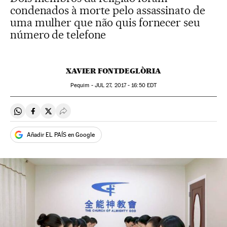
condenados à morte pelo assassinato de
uma mulher que não quis fornecer seu
número de telefone
XAVIER FONTDEGLÒRIA
Pequim -
JUL
27, 2017 - 16:50
EDT
Compartir en Whatsapp
Compartir en Facebook
Compartir en Twitter
Desplegar Redes Sociales
Añadir EL PAÍS en Google