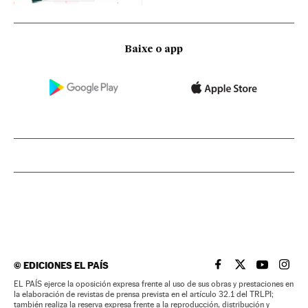
Baixe o app
©
EDICIONES EL PAÍS
EL PAÍS BRASIL EN
EL PAÍS BRASI
EL PAÍS B
EL PA
EL PAÍS ejerce la oposición expresa frente al uso de sus obras y prestaciones en
la elaboración de revistas de prensa prevista en el artículo 32.1 del TRLPI;
también realiza la reserva expresa frente a la reproducción, distribución y