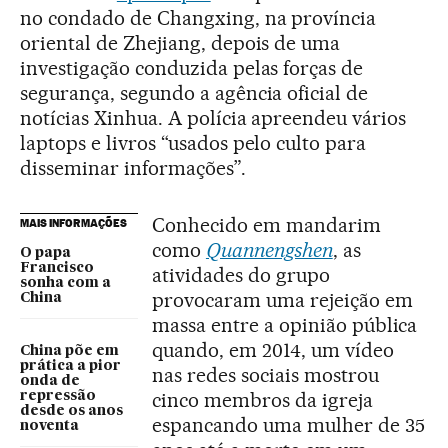
no condado de Changxing, na província
oriental de Zhejiang, depois de uma
investigação conduzida pelas forças de
segurança, segundo a agência oficial de
notícias Xinhua. A polícia apreendeu vários
laptops e livros “usados pelo culto para
disseminar informações”.
Conhecido em mandarim
MAIS INFORMAÇÕES
como
Quannengshen
, as
O papa
Francisco
atividades do grupo
sonha com a
provocaram uma rejeição em
China
massa entre a opinião pública
quando, em 2014, um vídeo
China põe em
prática a pior
nas redes sociais mostrou
onda de
cinco membros da igreja
repressão
desde os anos
espancando uma mulher de 35
noventa