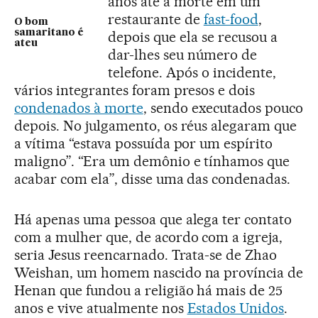
anos até a morte em um
restaurante de
fast-food
,
O bom
samaritano é
depois que ela se recusou a
ateu
dar-lhes seu número de
telefone. Após o incidente,
vários integrantes foram presos e dois
condenados à morte
, sendo executados pouco
depois. No julgamento, os réus alegaram que
a vítima “estava possuída por um espírito
maligno”. “Era um demônio e tínhamos que
acabar com ela”, disse uma das condenadas.
Há apenas uma pessoa que alega ter contato
com a mulher que, de acordo com a igreja,
seria Jesus reencarnado. Trata-se de Zhao
Weishan, um homem nascido na província de
Henan que fundou a religião há mais de 25
anos e vive atualmente nos
Estados Unidos
.