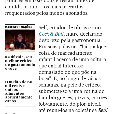
jantares em fast-foods e restaurantes de
comida pronta – os mais precários,
frequentados pelos menos abonados.
Self, criador de obras como
MAIS INFORMAÇÕES
Cock & Bull
, nutre declarado
desprezo pela gastronomia.
Em suas palavras, “há qualquer
coisa de marcadamente
Na dúvida, seu
infantil acerca de uma cultura
melhor crítico
que extrai interesse
de gastronomia
é você
demasiado do que põe na
boca”. E, ao longo de várias
O melão de 66
semanas, na pele de crítico,
mil reais e
outros
submeteu-se a uma rotina de
alimentos
hambúrgueres, pizzas, curries
absurdamente
caros
(obviamente, do pior nível),
até reuni-los na coletânea
Real