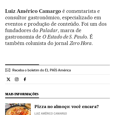
Luiz Américo Camargo
é comentarista e
consultor gastronômico, especializado em
eventos e produção de conteúdo. Foi um dos
fundadores do
Paladar
, marca de
gastronomia de
O Estado de S. Paul
o. É
também colunista do jornal
Zero Hora
.
Receba o boletim do EL PAÍS América
Opiniao El País Brasil en Twitter
Opiniao El País Brasil en Instagram
Opiniao El País Brasil en Facebook
MAIS INFORMAÇÕES
Pizza no almoço: você encara?
LUIZ AMÉRICO CAMARGO