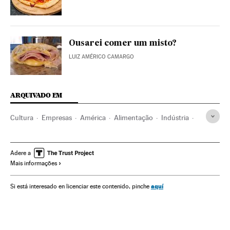
Ousarei comer um misto?
LUIZ AMÉRICO CAMARGO
ARQUIVADO EM
Cultura
Empresas
América
Alimentação
Indústria
Mcdonald's
Subway
Opinião
Comida rápida
São Paulo
Brasil
Gastronomia
América do Sul
Adere a
Mais informações
América Latina
aquí
Si está interesado en licenciar este contenido, pinche