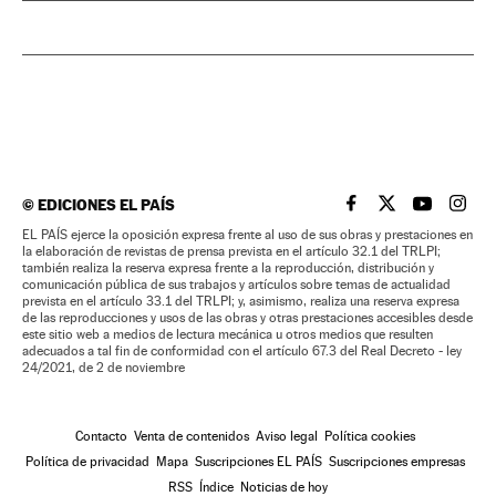
©
EDICIONES EL PAÍS
EL PAÍS BRASIL EN
EL PAÍS BRASI
EL PAÍS B
EL PA
EL PAÍS ejerce la oposición expresa frente al uso de sus obras y prestaciones en
la elaboración de revistas de prensa prevista en el artículo 32.1 del TRLPI;
también realiza la reserva expresa frente a la reproducción, distribución y
comunicación pública de sus trabajos y artículos sobre temas de actualidad
prevista en el artículo 33.1 del TRLPI; y, asimismo, realiza una reserva expresa
de las reproducciones y usos de las obras y otras prestaciones accesibles desde
este sitio web a medios de lectura mecánica u otros medios que resulten
adecuados a tal fin de conformidad con el artículo 67.3 del Real Decreto - ley
24/2021, de 2 de noviembre
Contacto
Venta de contenidos
Aviso legal
Política cookies
Política de privacidad
Mapa
Suscripciones EL PAÍS
Suscripciones empresas
RSS
Índice
Noticias de hoy