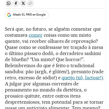
Compartir en Whatsapp
Compartir en Facebook
Compartir en Twitter
Desplegar Redes Sociales
Añadir EL PAÍS en Google
Será que, no futuro, se alguém comentar que
costumava
comer
coisas como um misto
quente, vai receber olhares de reprovação?
Quase como se confessasse ter traçado à mesa
o último pássaro dodô, o derradeiro sashimi
de bluefin? “Um misto? Que horror!”.
Relembremos do que é feito o tradicional
sanduba: pão (argh, é glúten!), presunto (vade
retro, excesso de sódio!) e
queijo (xô, lactose!)
.
A julgar por algumas correntes de
pensamento no mundo da dietética, o
prosaico quitute, entre outros itens
despretensiosos, tem potencial para se tornar
quase um anticristo alimentar. Tem mesmo?