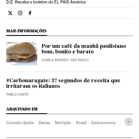
Receba o boletim do EL PAÍS América
Cultura El País Brasil en Twitter
Cultura El País Brasil en Instagram
Cultura El País Brasil en Facebook
MAIS INFORMAÇÕES
Por um café da manhã paulistano
bom, bonito e barato
CAMILA MORAES
| SÃO PAULO
#Carbonaragate: 37 segundos de receita que
irritaram os italianos
PABLO CANTÓ
ARQUIVADO EM
Comida rápida
Dietas
Nutrição
Brasil
Gastronomia
Bem-estar
Cultura
Alimentação
Estilo vida