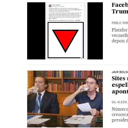
Faceb
Trump
PABLO XIM
Platafo
vermelho
depois d
JAIR BOL
Sites
espel
apon
GIL ALESSI
Número 
crescer
preside