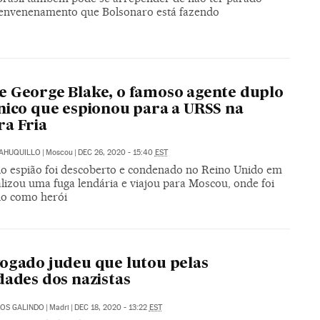
 envenenamento que Bolsonaro está fazendo
O
 George Blake, o famoso agente duplo
nico que espionou para a URSS na
a Fria
SAHUQUILLO
|
Moscou
|
DEC 26, 2020 - 15:40
EST
io espião foi descoberto e condenado no Reino Unido em
alizou uma fuga lendária e viajou para Moscou, onde foi
o como herói
ogado judeu que lutou pelas
dades dos nazistas
OS GALINDO
|
Madri
|
DEC 18, 2020 - 13:22
EST