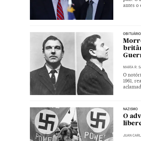
antes o
OBITUÁRI
Morre
britâ
Guerr
MARÍA R. 
O notór
1961, re
aclamad
NAZISMO
O adv
liber
JUAN CARL