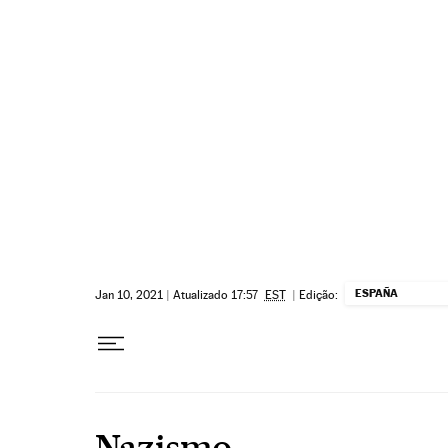
Pular para o conteúdo
ESPAÑA
Jan 10, 2021
|
Atualizado 17:57
EST
|
Edição:
Nazismo