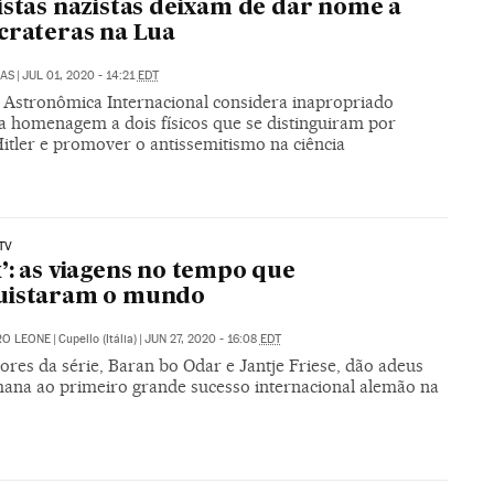
istas nazistas deixam de dar nome a
crateras na Lua
LAS
|
JUL 01, 2020 - 14:21
EDT
 Astronômica Internacional considera inapropriado
a homenagem a dois físicos que se distinguiram por
itler e promover o antissemitismo na ciência
TV
’: as viagens no tempo que
uistaram o mundo
RO LEONE
|
Cupello (Itália)
|
JUN 27, 2020 - 16:08
EDT
ores da série, Baran bo Odar e Jantje Friese, dão adeus
mana ao primeiro grande sucesso internacional alemão na