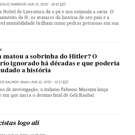
NZÁLEZ HARBOUR
|
AUG 12, 2020 - 19:10
EDT
 Nobel de Literatura dá a pá e nos estimula a cavar. O
amento da fé, os avatares da história de seu país e a
vel imutabilidade brilham como pedras preciosas em sua
A
matou a sobrinha do Hitler? O
rio ignorado há décadas e que poderia
udado a história
OS GALINDO
|
Madri
|
AUG 12, 2020 - 13:17
EDT
s de investigação, o italiano Fabiano Massimi lança
 em que narra o destino fatal de Geli Raubal
istas logo ali