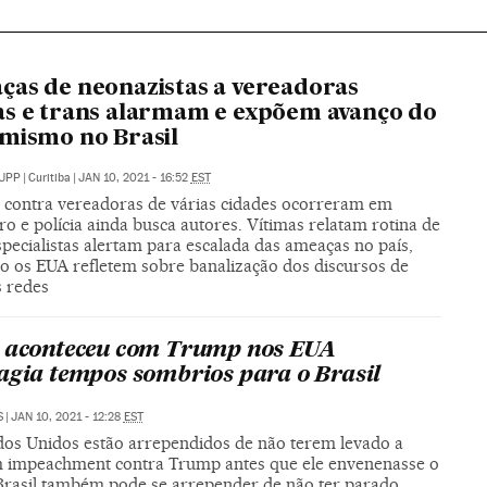
as de neonazistas a vereadoras
s e trans alarmam e expõem avanço do
mismo no Brasil
UPP
|
Curitiba
|
JAN 10, 2021 - 16:52
EST
 contra vereadoras de várias cidades ocorreram em
 e polícia ainda busca autores. Vítimas relatam rotina de
pecialistas alertam para escalada das ameaças no país,
o os EUA refletem sobre banalização dos discursos de
s redes
 aconteceu com Trump nos EUA
agia tempos sombrios para o Brasil
S
|
JAN 10, 2021 - 12:28
EST
dos Unidos estão arrependidos de não terem levado a
 impeachment contra Trump antes que ele envenenasse o
 Brasil também pode se arrepender de não ter parado