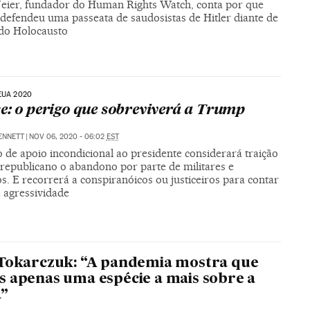
eier, fundador do Human Rights Watch, conta por que
 defendeu uma passeata de saudosistas de Hitler diante de
 do Holocausto
EUA 2020
e: o perigo que sobreviverá a Trump
ENNETT
|
NOV 06, 2020 - 06:02
EST
 de apoio incondicional ao presidente considerará traição
 republicano o abandono por parte de militares e
os. E recorrerá a conspiranóicos ou justiceiros para contar
 agressividade
Tokarczuk: “A pandemia mostra que
 apenas uma espécie a mais sobre a
a”