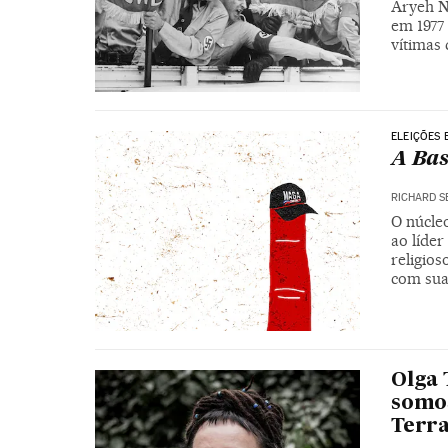
Aryeh N
em 1977
vítimas
ELEIÇÕES 
A Bas
RICHARD S
O núcleo
ao líder
religios
com sua
Olga 
somos
Terr