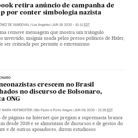
ook retira anúncio de campanha de
 por conter simbologia nazista
ÉNEZ DE SANDOVAL
|
Los Angeles
|
JUN 19, 2020 - 10:11
EDT
rma remove mensagem que mostra um triângulo
 invertido, insígnia usada pelos presos políticos de Hitler,
e ser criticada por permitir o extremismo
SONARO
 neonazistas crescem no Brasil
hados no discurso de Bolsonaro,
ta ONG
/
NAIRA HOFMEISTER
|
São Paulo e Porto Alegre
|
JUN 09, 2020 - 21:28
EDT
de páginas na Internet que pregam a supremacia branca
am desde 2019 e se alimentam de discursos e de gestos do
nte e de outros apoiadores, dizem estudiosos