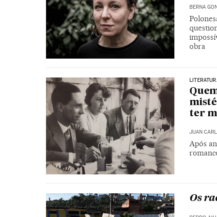
BERNA GO
Polonesa
question
impossí
obra
LITERATUR
Quem 
misté
ter m
JUAN CARL
Após ano
romance
Os rac