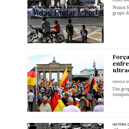
PEDRO AIH
Nunca fo
grupo da
Forç
enfre
ultra
ENRIQUE M
Um grup
computa
HISTÓRIA 