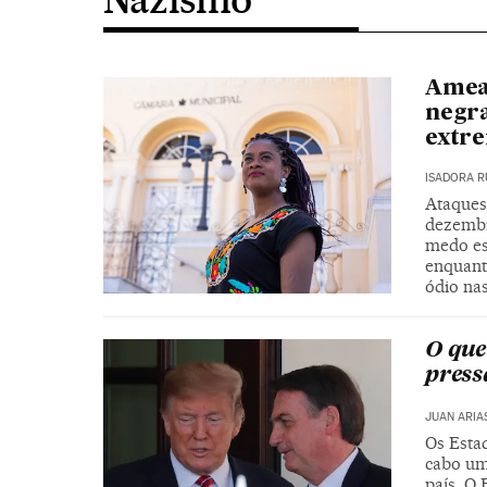
Ameaç
negra
extre
ISADORA R
Ataques
dezembro
medo es
enquant
ódio na
O que
press
JUAN ARIA
Os Esta
cabo um
país. O