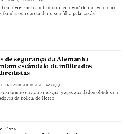
ARA
|
AUG 11, 2020 - 13:25
EDT
i tão necessário confrontar o comentário do seu tio no
 família ou repreender o seu filho pela 'piada'
as de segurança da Alemanha
ntam escândalo de infiltrados
direitistas
ÜLLER
|
Berlim
|
JUL 18, 2020 - 14:38
EDT
o anônimo enviou ameaças graças aos dados obtidos em
dores da polícia de Hesse
DA CIÊNCIA