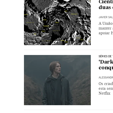
Cient
duas 
JAVIER SA
A União
manter 
apoiar H
SÉRIES DE 
‘Dark
conq
ALESSAND
Os criad
esta se
Netflix