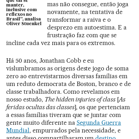
que vai se
mas não consegue, então joga
manter,
inclusive com
novamente, na tentativa de
reflexos no
transformar a raiva e o
Brasil”, analisa
Oliver Stuenkel
desprezo em autoestima. E a
frustração faz com que se
incline cada vez mais para os extremos.
Há 50 anos, Jonathan Cobb e eu
vislumbramos as origens deste jogo de soma
zero ao entrevistarmos diversas famílias em
um reduto democrata de Boston, branco e de
classe trabalhadora. Como revelamos em
nosso estudo,
The hidden injuries of class
[
As
feridas ocultas das classes
], os que pertenciam
a essas famílias tiveram que se juntar com
gente muito diferente na
Segunda Guerra
Mundial
, empurrados pela necessidade, e
antes disso compartilharam um
destino