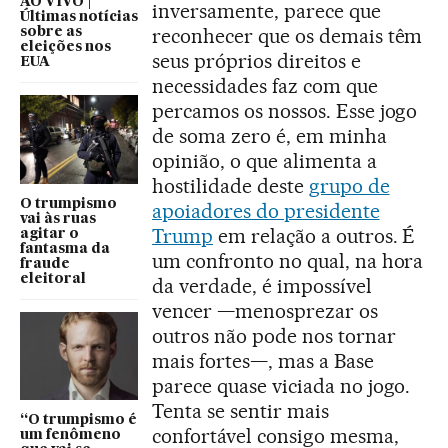
AO VIVO |
inversamente, parece que
Últimas notícias
reconhecer que os demais têm
sobre as
eleições nos
seus próprios direitos e
EUA
necessidades faz com que
percamos os nossos. Esse jogo
de soma zero é, em minha
opinião, o que alimenta a
hostilidade deste
grupo de
O trumpismo
apoiadores do presidente
vai às ruas
Trump
em relação a outros. É
agitar o
fantasma da
um confronto no qual, na hora
fraude
eleitoral
da verdade, é impossível
vencer —menosprezar os
outros não pode nos tornar
mais fortes—, mas a Base
parece quase viciada no jogo.
Tenta se sentir mais
“O trumpismo é
confortável consigo mesma,
um fenômeno