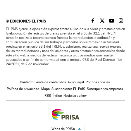
©
EDICIONES EL PAÍS
EL PAÍS BRASIL EN
EL PAÍS BRASI
EL PAÍS B
EL PA
EL PAÍS ejerce la oposición expresa frente al uso de sus obras y prestaciones en
la elaboración de revistas de prensa prevista en el artículo 32.1 del TRLPI;
también realiza la reserva expresa frente a la reproducción, distribución y
comunicación pública de sus trabajos y artículos sobre temas de actualidad
prevista en el artículo 33.1 del TRLPI; y, asimismo, realiza una reserva expresa
de las reproducciones y usos de las obras y otras prestaciones accesibles desde
este sitio web a medios de lectura mecánica u otros medios que resulten
adecuados a tal fin de conformidad con el artículo 67.3 del Real Decreto - ley
24/2021, de 2 de noviembre
Contacto
Venta de contenidos
Aviso legal
Política cookies
Política de privacidad
Mapa
Suscripciones EL PAÍS
Suscripciones empresas
RSS
Índice
Noticias de hoy
Webs de PRISA