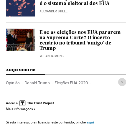
é o sistema eleitoral dos EUA
ALEXANDER STILLE
E se as eleições nos EUA pararem
na Suprema Corte? O incerto
cenário no tribunal ‘amigo’ de
Trump
YOLANDA MONGE
ARQUIVADO EM
Opinião
Donald Trump
Eleições EUA 2020
Casa Branca
Ideologias
Estados Unidos
Racismo
Joseph Biden
Desigualdade social
Adere a
Mais informações
Desigualdade econômica
Nazismo
aquí
Si está interesado en licenciar este contenido, pinche