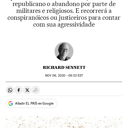
republicano o abandono por parte de
militares e religiosos. E recorrerá a
conspiranóicos ou justiceiros para contar
com sua agressividade
RICHARD SENNETT
NOV
06, 2020 - 06:02
EST
Compartir en Whatsapp
Compartir en Facebook
Compartir en Twitter
Desplegar Redes Sociales
Añadir EL PAÍS en Google