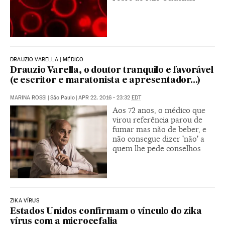
DRAUZIO VARELLA | MÉDICO
Drauzio Varella, o doutor tranquilo e favorável
(e escritor e maratonista e apresentador...)
MARINA ROSSI
|
São Paulo
|
APR 22, 2016 - 23:32
EDT
Aos 72 anos, o médico que
virou referência parou de
fumar mas não de beber, e
não consegue dizer 'não' a
quem lhe pede conselhos
ZIKA VÍRUS
Estados Unidos confirmam o vínculo do zika
vírus com a microcefalia