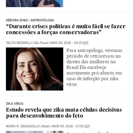
DÉBORA DINIZ | ANTROPÓLOGA
“Durante crises políticas é muito fácil se fazer
concessões a forças conservadoras”
TALITA BEDINELLI
|
São Paulo
|
MAR 08, 2016 - 08:25
EST
Para antropóloga, vivemos
período de retrocessos no
direito das mulheres no
Brasil Ela encabeça
movimento pró-aborto em
caso de infecção por zika
vírus
ZIKA VÍRUS
Estudo revela que zika mata células decisivas
para desenvolvimento do feto
MARÍA R. SAHUQUILLO
|
Madri
|
MAR 05, 2016 - 17:00
EST