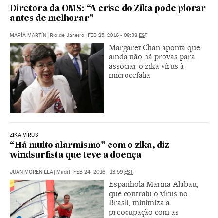
Diretora da OMS: “A crise do Zika pode piorar
antes de melhorar”
MARÍA MARTÍN
|
Rio de Janeiro
|
FEB 25, 2016 - 08:38
EST
Margaret Chan aponta que
ainda não há provas para
associar o zika vírus à
microcefalia
ZIKA VÍRUS
“Há muito alarmismo” com o zika, diz
windsurfista que teve a doença
JUAN MORENILLA
|
Madri
|
FEB 24, 2016 - 13:59
EST
Espanhola Marina Alabau,
que contraiu o vírus no
Brasil, minimiza a
preocupação com as