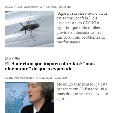
SILVIA AYUSO
|
Washington
|
APR 13, 2016 - 19:05
EDT
"Agora está claro que o vírus
causa microcefalia", diz
especialista do CDC Não
significa que toda mulher
grávida e infectada vai ter
um bebê com problemas de
má-formação
ZIKA VÍRUS
EUA alertam que impacto do zika é “mais
alarmante” do que o esperado
AGENCIAS
|
Washington
|
APR 12, 2016 - 21:20
EDT
Mosquito transmissor já está
presente em 30 Estados, 18 a
mais do que se acreditava até
agora