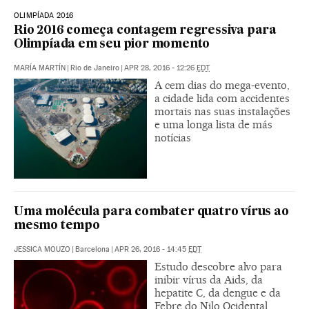
OLIMPÍADA 2016
Rio 2016 começa contagem regressiva para
Olimpíada em seu pior momento
MARÍA MARTÍN
|
Rio de Janeiro
|
APR 28, 2016 - 12:26
EDT
A cem dias do mega-evento,
a cidade lida com accidentes
mortais nas suas instalações
e uma longa lista de más
notícias
Uma molécula para combater quatro vírus ao
mesmo tempo
JESSICA MOUZO
|
Barcelona
|
APR 26, 2016 - 14:45
EDT
Estudo descobre alvo para
inibir vírus da Aids, da
hepatite C, da dengue e da
Febre do Nilo Ocidental