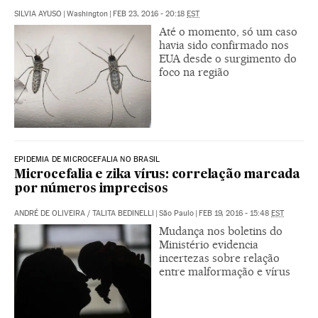
SILVIA AYUSO
|
Washington
|
FEB 23, 2016 - 20:18
EST
Até o momento, só um caso
havia sido confirmado nos
EUA desde o surgimento do
foco na região
EPIDEMIA DE MICROCEFALIA NO BRASIL
Microcefalia e zika vírus: correlação marcada
por números imprecisos
ANDRÉ DE OLIVEIRA
/
TALITA BEDINELLI
|
São Paulo
|
FEB 19, 2016 - 15:48
EST
Mudança nos boletins do
Ministério evidencia
incertezas sobre relação
entre malformação e vírus