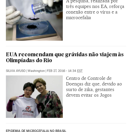
A pesquisa, realizada por
três equipes nos EA, reforça
conexão entre o vírus e a
microcefalia
EUA recomendam que grávidas não viajem às
Olimpíadas do Rio
SILVIA AYUSO
|
Washington
|
FEB 27, 2016 - 14:34
EST
Centro de Controle de
Doenças diz que, devido ao
surto de zika, gestantes
devem evitar os Jogos
EPIDEMIA DE MICROCEFALIA NO BRASIL