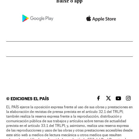
Baixe o app
©
EDICIONES EL PAÍS
EL PAÍS BRASIL EN
EL PAÍS BRASI
EL PAÍS B
EL PA
EL PAÍS ejerce la oposición expresa frente al uso de sus obras y prestaciones en
la elaboración de revistas de prensa prevista en el artículo 32.1 del TRLPI;
también realiza la reserva expresa frente a la reproducción, distribución y
comunicación pública de sus trabajos y artículos sobre temas de actualidad
prevista en el artículo 33.1 del TRLPI; y, asimismo, realiza una reserva expresa
de las reproducciones y usos de las obras y otras prestaciones accesibles desde
este sitio web a medios de lectura mecánica u otros medios que resulten