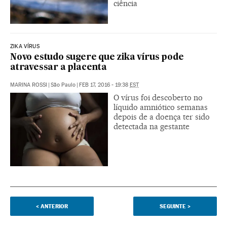
ciência
ZIKA VÍRUS
Novo estudo sugere que zika vírus pode
atravessar a placenta
MARINA ROSSI
|
São Paulo
|
FEB 17, 2016 - 19:38
EST
O vírus foi descoberto no
líquido amniótico semanas
depois de a doença ter sido
detectada na gestante
<
ANTERIOR
SEGUINTE
>