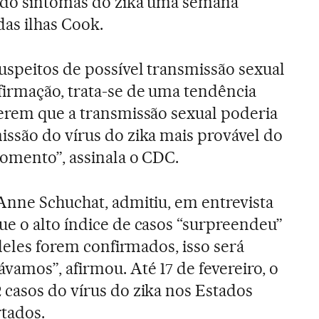
ado sintomas do zika uma semana
das ilhas Cook.
speitos de possível transmissão sexual
irmação, trata-se de uma tendência
erem que a transmissão sexual poderia
ssão do vírus do zika mais provável do
momento”, assinala o CDC.
Anne Schuchat, admitiu, em entrevista
que o alto índice de casos “surpreendeu”
 deles forem confirmados, isso será
vamos”, afirmou. Até 17 de fevereiro, o
casos do vírus do zika nos Estados
tados.