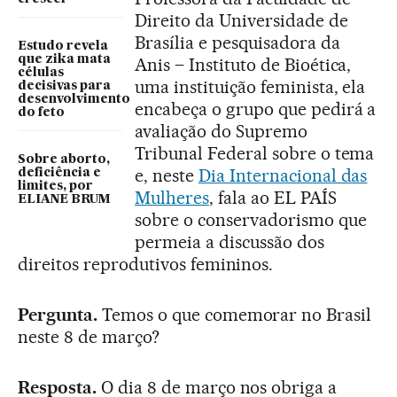
Direito da Universidade de
Brasília e pesquisadora da
Estudo revela
que zika mata
Anis – Instituto de Bioética,
células
uma instituição feminista, ela
decisivas para
desenvolvimento
encabeça o grupo que pedirá a
do feto
avaliação do Supremo
Tribunal Federal sobre o tema
Sobre aborto,
e, neste
Dia Internacional das
deficiência e
limites, por
Mulheres
, fala ao EL PAÍS
ELIANE BRUM
sobre o conservadorismo que
permeia a discussão dos
direitos reprodutivos femininos.
Pergunta.
Temos o que comemorar no Brasil
neste 8 de março?
Resposta.
O dia 8 de março nos obriga a