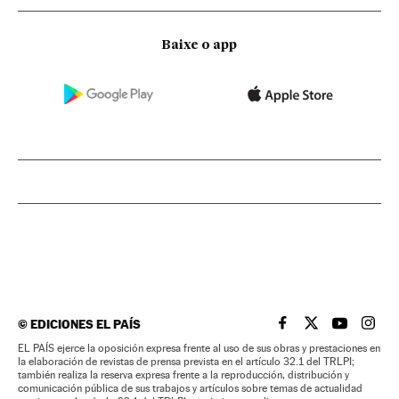
Baixe o app
©
EDICIONES EL PAÍS
EL PAÍS BRASIL EN
EL PAÍS BRASI
EL PAÍS B
EL PA
EL PAÍS ejerce la oposición expresa frente al uso de sus obras y prestaciones en
la elaboración de revistas de prensa prevista en el artículo 32.1 del TRLPI;
también realiza la reserva expresa frente a la reproducción, distribución y
comunicación pública de sus trabajos y artículos sobre temas de actualidad