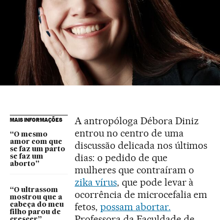
A antropóloga Débora Diniz
MAIS INFORMAÇÕES
entrou no centro de uma
“O mesmo
amor com que
discussão delicada nos últimos
se faz um parto
dias: o pedido de que
se faz um
aborto”
mulheres que contraíram o
zika vírus
, que pode levar à
“O ultrassom
ocorrência de microcefalia em
mostrou que a
fetos,
possam abortar.
cabeça do meu
filho parou de
Professora da Faculdade de
crescer”