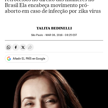
Brasil Ela encabeça movimento pró-
aborto em caso de infecção por zika vírus
TALITA BEDINELLI
São Paulo -
MAR
08, 2016 - 08:25
EST
Compartir en Whatsapp
Compartir en Facebook
Compartir en Twitter
Desplegar Redes Sociales
Añadir EL PAÍS en Google