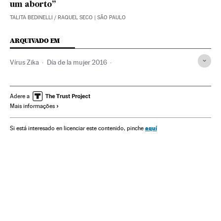
um aborto”
TALITA BEDINELLI
/
RAQUEL SECO
| SÃO PAULO
ARQUIVADO EM
Vírus Zika
Día de la mujer 2016
Dia internacional da mulher
Aedes aegypti
Microcefalia
Emprego feminino
Feminismo
Adere a
Mais informações
Malformações congênitas
Dias mundiais
Virologia
Microbiologia
Doenças genéticas
aquí
Si está interesado en licenciar este contenido, pinche
Doenças neurológicas
Gravidez
Reprodução
Epidemia
Emprego
Movimentos sociais
Mulheres
Doenças
Fauna
Medicina
Eventos
Genética
Trabalho
Planeta Futuro