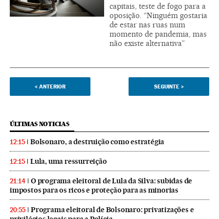
capitais, teste de fogo para a
oposição. “Ninguém gostaria
de estar nas ruas num
momento de pandemia, mas
não existe alternativa”
<
ANTERIOR
SEGUINTE
>
ÚLTIMAS NOTICIAS
Bolsonaro, a destruição como estratégia
12:15
Lula, uma ressurreição
12:15
O programa eleitoral de Lula da Silva: subidas de
21:14
impostos para os ricos e proteção para as minorias
Programa eleitoral de Bolsonaro: privatizações e
20:55
privilégios legais para a Polícia