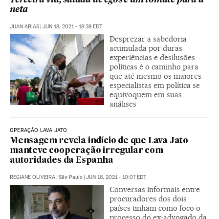
Terceira via, salada de egos e um tomate para a
neta
JUAN ARIAS
|
JUN 18, 2021 - 18:38
EDT
Desprezar a sabedoria
acumulada por duras
experiências e desilusões
políticas é o caminho para
que até mesmo os maiores
especialistas em política se
equivoquem em suas
análises
OPERAÇÃO LAVA JATO
Mensagem revela indício de que Lava Jato
manteve cooperação irregular com
autoridades da Espanha
REGIANE OLIVEIRA
|
São Paulo
|
JUN 16, 2021 - 10:07
EDT
Conversas informais entre
procuradores dos dois
países tinham como foco o
processo do ex-advogado da