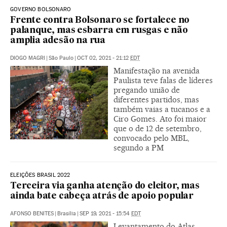
GOVERNO BOLSONARO
Frente contra Bolsonaro se fortalece no
palanque, mas esbarra em rusgas e não
amplia adesão na rua
DIOGO MAGRI
|
São Paulo
|
OCT 02, 2021 - 21:12
EDT
Manifestação na avenida
Paulista teve falas de líderes
pregando união de
diferentes partidos, mas
também vaias a tucanos e a
Ciro Gomes. Ato foi maior
que o de 12 de setembro,
convocado pelo MBL,
segundo a PM
ELEIÇÕES BRASIL 2022
Terceira via ganha atenção do eleitor, mas
ainda bate cabeça atrás de apoio popular
AFONSO BENITES
|
Brasília
|
SEP 19, 2021 - 15:54
EDT
Levantamento do Atlas