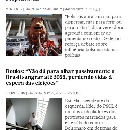
M. R.
/
N. G.
|
São Paulo / Rio de Janeiro
|
MAY 29, 2021 - 16:10
EDT
“Policiais atiraram não para
dispersar, mas para ferir ou
para matar”, diz a vereadora
agredida com spray de
pimenta no rosto. Desfecho
reforça debate sobre
influência bolsonarista nas
polícias
Boulos: “Não dá para olhar passivamente o
Brasil sangrar até 2022, perdendo vidas à
espera das eleições”
FELIPE BETIM
|
São Paulo
|
MAY 29, 2021 - 07:56
EDT
Estrela ascendente da
esquerda, líder do PSOL é
um dos articuladores dos
protestos marcados para
este sábado contra
Bolsonaro em dezenas de