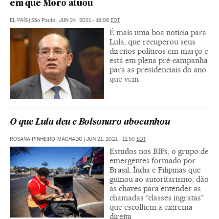
em que Moro atuou
EL PAÍS
|
São Paulo
|
JUN 24, 2021 - 18:06
EDT
É mais uma boa notícia para
Lula, que recuperou seus
direitos políticos em março e
está em plena pré-campanha
para as presidenciais do ano
que vem
O que Lula deu e Bolsonaro abocanhou
ROSANA PINHEIRO-MACHADO
|
JUN 21, 2021 - 11:50
EDT
Estudos nos BIFs, o grupo de
emergentes formado por
Brasil, Índia e Filipinas que
guinou ao autoritarismo, dão
as chaves para entender as
chamadas “classes ingratas”
que escolhem a extrema
direita