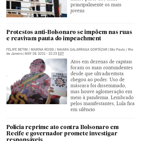
principalmente os mais
jovens
Protestos anti-Bolsonaro se impõem nas ruas
e reavivam pauta do impeachment
FELIPE BETIM
/
MARINA ROSSI
/
NAIARA GALARRAGA GORTÁZAR
|
São Paulo / Rio
de Janeiro
|
MAY 29, 2021 - 22:23
EDT
Atos em dezenas de capitais
foram os mais contundentes
desde que ultradireitista
chegou ao poder. Uso de
máscara foi disseminado,
mas houve aglomeração em
meio à pandemia. Lembrado
pelos manifestantes, Lula fica
em silêncio
Polícia reprime ato contra Bolsonaro em
Recife e governador promete investigar
responsáveis