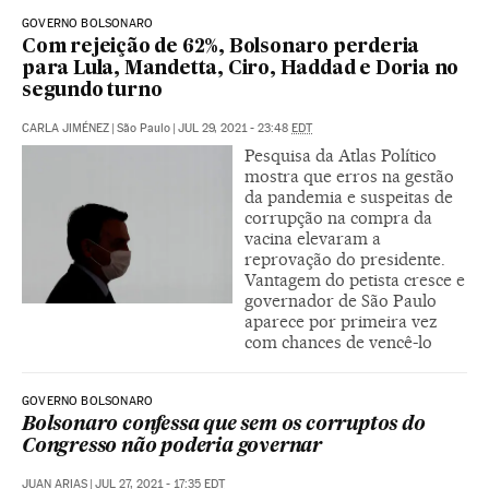
GOVERNO BOLSONARO
Com rejeição de 62%, Bolsonaro perderia
para Lula, Mandetta, Ciro, Haddad e Doria no
segundo turno
CARLA JIMÉNEZ
|
São Paulo
|
JUL 29, 2021 - 23:48
EDT
Pesquisa da Atlas Político
mostra que erros na gestão
da pandemia e suspeitas de
corrupção na compra da
vacina elevaram a
reprovação do presidente.
Vantagem do petista cresce e
governador de São Paulo
aparece por primeira vez
com chances de vencê-lo
GOVERNO BOLSONARO
Bolsonaro confessa que sem os corruptos do
Congresso não poderia governar
JUAN ARIAS
|
JUL 27, 2021 - 17:35
EDT