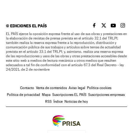
©
EDICIONES EL PAÍS
EL PAÍS BRASIL EN
EL PAÍS BRASI
EL PAÍS B
EL PA
EL PAÍS ejerce la oposición expresa frente al uso de sus obras y prestaciones en
la elaboración de revistas de prensa prevista en el artículo 32.1 del TRLPI;
también realiza la reserva expresa frente a la reproducción, distribución y
comunicación pública de sus trabajos y artículos sobre temas de actualidad
prevista en el artículo 33.1 del TRLPI; y, asimismo, realiza una reserva expresa
de las reproducciones y usos de las obras y otras prestaciones accesibles desde
este sitio web a medios de lectura mecánica u otros medios que resulten
adecuados a tal fin de conformidad con el artículo 67.3 del Real Decreto - ley
24/2021, de 2 de noviembre
Contacto
Venta de contenidos
Aviso legal
Política cookies
Política de privacidad
Mapa
Suscripciones EL PAÍS
Suscripciones empresas
RSS
Índice
Noticias de hoy