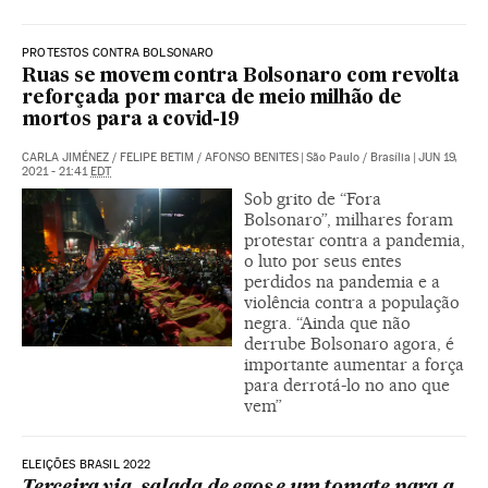
PROTESTOS CONTRA BOLSONARO
Ruas se movem contra Bolsonaro com revolta
reforçada por marca de meio milhão de
mortos para a covid-19
CARLA JIMÉNEZ
/
FELIPE BETIM
/
AFONSO BENITES
|
São Paulo / Brasília
|
JUN 19,
2021 - 21:41
EDT
Sob grito de “Fora
Bolsonaro”, milhares foram
protestar contra a pandemia,
o luto por seus entes
perdidos na pandemia e a
violência contra a população
negra. “Ainda que não
derrube Bolsonaro agora, é
importante aumentar a força
para derrotá-lo no ano que
vem”
ELEIÇÕES BRASIL 2022