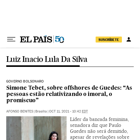
Pular para o conteúdo
SUSCRÍBETE
Luiz Inacio Lula Da Silva
GOVERNO BOLSONARO
Simone Tebet, sobre offshores de Guedes: “As
pessoas estão relativizando o imoral, o
promíscuo”
AFONSO BENITES
|
Brasília
|
OCT 11, 2021 - 10:42
EDT
Líder da bancada feminina,
senadora diz que Paulo
Guedes não será demitido,
apesar de revelações sobre