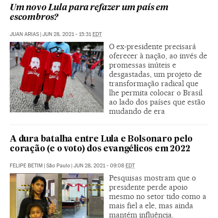
Um novo Lula para refazer um país em
escombros?
JUAN ARIAS
|
JUN 28, 2021 - 15:31
EDT
O ex-presidente precisará
oferecer à nação, ao invés de
promessas inúteis e
desgastadas, um projeto de
transformação radical que
lhe permita colocar o Brasil
ao lado dos países que estão
mudando de era
A dura batalha entre Lula e Bolsonaro pelo
coração (e o voto) dos evangélicos em 2022
FELIPE BETIM
|
São Paulo
|
JUN 28, 2021 - 09:08
EDT
Pesquisas mostram que o
presidente perde apoio
mesmo no setor tido como a
mais fiel a ele, mas ainda
mantém influência.