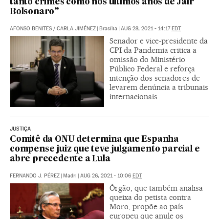
tanto crimes como nos últimos anos de Jair
Bolsonaro”
AFONSO BENITES
/
CARLA JIMÉNEZ
|
Brasília
|
AUG 28, 2021 - 14:17
EDT
Senador e vice-presidente da
CPI da Pandemia critica a
omissão do Ministério
Público Federal e reforça
intenção dos senadores de
levarem denúncia a tribunais
internacionais
JUSTIÇA
Comitê da ONU determina que Espanha
compense juiz que teve julgamento parcial e
abre precedente a Lula
FERNANDO J. PÉREZ
|
Madri
|
AUG 26, 2021 - 10:06
EDT
Órgão, que também analisa
queixa do petista contra
Moro, propõe ao país
europeu que anule os