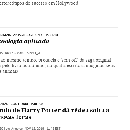
estereótipos do sucesso em Hollywood
 ANIMAIS FANTÁSTICOS E ONDE HABITAM
oologia aplicada
TA
|
NOV 18, 2016 - 13:21
EST
 ao mesmo tempo, prequela e ‘spin-off’ da saga original
a pelo livro homônimo, no qual a escritora imaginou seus
s animais
ANTÁSTICOS E ONDE HABITAM
do de Harry Potter dá rédea solta a
novas feras
SO
|
Los Angeles
|
NOV 18, 2016 - 11:48
EST