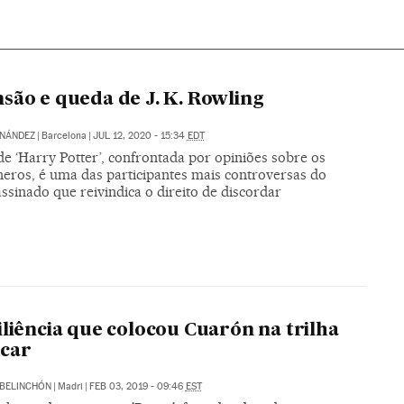
são e queda de J. K. Rowling
RNÁNDEZ
|
Barcelona
|
JUL 12, 2020 - 15:34
EDT
e ‘Harry Potter’, confrontada por opiniões sobre os
neros, é uma das participantes mais controversas do
ssinado que reivindica o direito de discordar
iliência que colocou Cuarón na trilha
scar
BELINCHÓN
|
Madri
|
FEB 03, 2019 - 09:46
EST