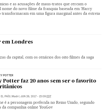
micas e as acusações de maus-tratos que cercam o
al nome do novo filme da franquia baseada em ‘Harry
 o transformaram em uma figura marginal antes da estreia
er em Londres
s da capital, com os cenários dos oito filmes da saga
RY POTTER
 Potter faz 20 anos sem ser o favorito
ritânicos
/
EL PAÍS
|
Madri
|
JUN 26, 2017 - 15:09
EDT
e é a personagem preferida no Reino Unido, segundo
a da companhia online YouGov