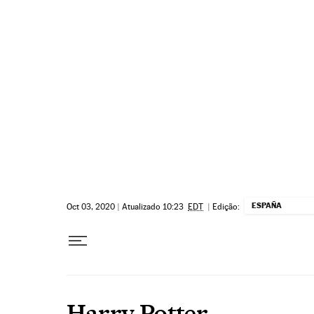
Pular para o conteúdo
ESPAÑA
Oct 03, 2020
|
Atualizado 10:23
EDT
|
Edição:
Harry Potter