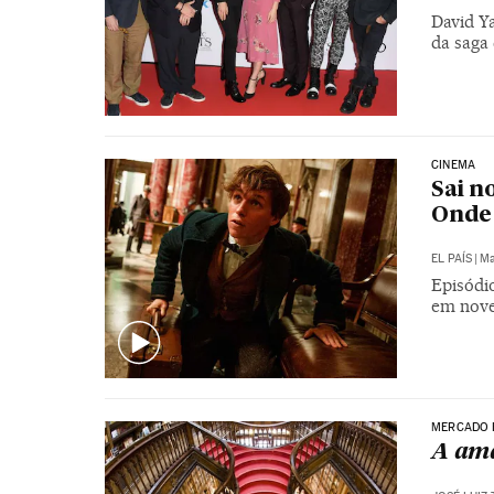
David Ya
da saga 
CINEMA
Sai n
Onde 
EL PAÍS
|
Ma
Episódio
em nov
MERCADO 
A ama