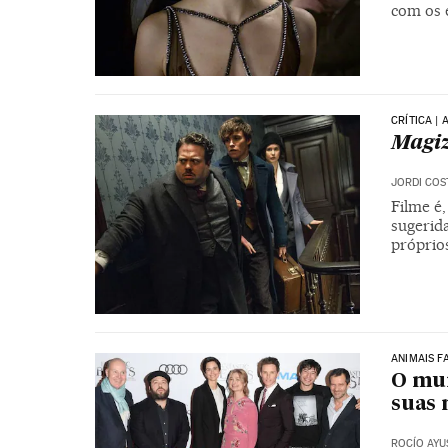
com os 
CRÍTICA |
Magiz
JORDI COS
Filme é,
sugerid
próprio
ANIMAIS F
O mun
suas 
ROCÍO AYU