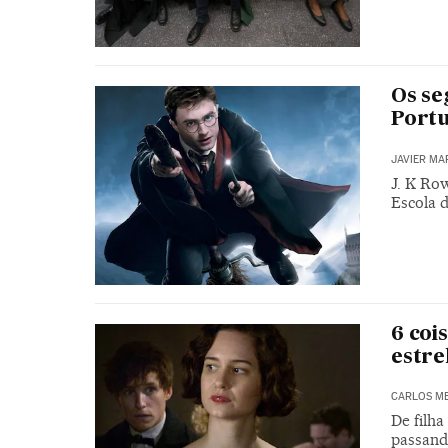
Os se
Port
JAVIER MA
J. K Ro
Escola 
6 coi
estre
CARLOS ME
De filha
passand