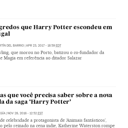
gredos que Harry Potter escondeu em
ugal
RTÍN DEL BARRIO
|
APR 23, 2017 - 18:59
EDT
wling, que morou no Porto, batizou o co-fundador da
de Magia em referência ao ditador Salazar
sas que você precisa saber sobre a nova
la da saga ‘Harry Potter’
GÍA
|
NOV 28, 2016 - 12:52
EST
 de celebridade a protagonista de ‘Animais fantásticos’,
o pelo reinado na cena indie, Katherine Waterston rompe