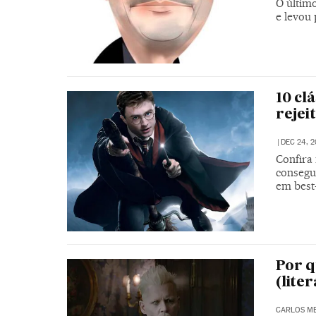
O último
e levou
10 cl
rejei
|
DEC 24, 2
Confira
consegu
em best-
Por q
(lite
CARLOS ME