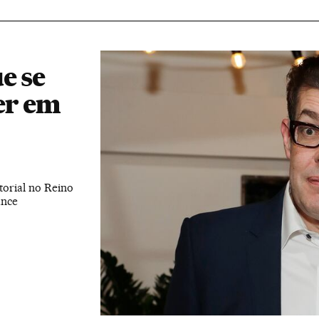
e se
er em
orial no Reino
ance