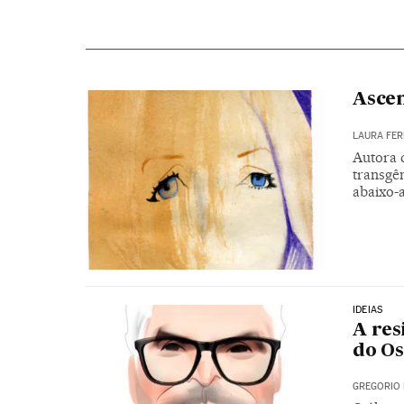
Ascen
LAURA FE
Autora d
transgê
abaixo-a
IDEIAS
A res
do O
GREGORIO 