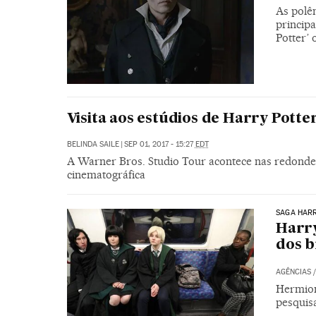
As polê
princip
Potter’
Visita aos estúdios de Harry Pott
BELINDA SAILE
|
SEP 01, 2017 - 15:27
EDT
A Warner Bros. Studio Tour acontece nas redondeza
cinematográfica
SAGA HAR
Harry
dos b
AGÊNCIAS
Hermion
pesquis