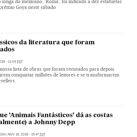
 longa do mexicano, 'Roma', foi indicado a dez estatuetas
 prêmio Goya neste sábado
ássicos da literatura que foram
tados
018 - 11:04
EST
 nossa lista de obras que foram recusados para depois
irem conquistar milhões de leitores e se transformarem
sellers.
ue ‘Animais Fantásticos’ dá as costas
ralmente) a Johnny Depp
GÍA
|
NOV 16, 2018 - 15:47
EST