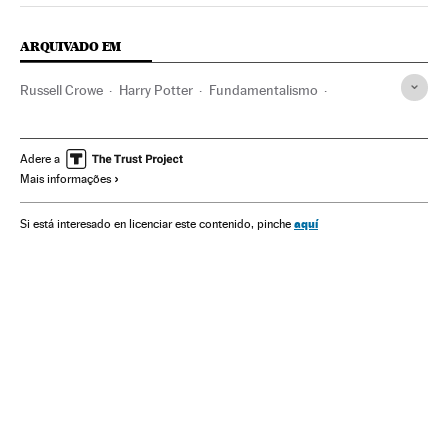
ARQUIVADO EM
Russell Crowe
Harry Potter
Fundamentalismo
Literatura infantil
Personagens ficção
Literatura juvenil
Muçulmanos
Islã
Gente
Cinema
Grupos sociais
Adere a
Mais informações
Literatura
Ideologias
Religião
Política
Cultura
Sociedade
aquí
Si está interesado en licenciar este contenido, pinche