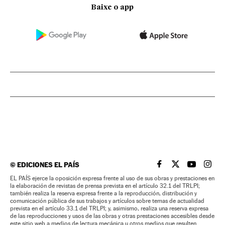
Baixe o app
©
EDICIONES EL PAÍS
EL PAÍS BRASIL EN
EL PAÍS BRASI
EL PAÍS B
EL PA
EL PAÍS ejerce la oposición expresa frente al uso de sus obras y prestaciones en
la elaboración de revistas de prensa prevista en el artículo 32.1 del TRLPI;
también realiza la reserva expresa frente a la reproducción, distribución y
comunicación pública de sus trabajos y artículos sobre temas de actualidad
prevista en el artículo 33.1 del TRLPI; y, asimismo, realiza una reserva expresa
de las reproducciones y usos de las obras y otras prestaciones accesibles desde
este sitio web a medios de lectura mecánica u otros medios que resulten