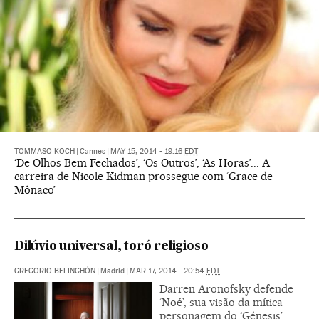
TOMMASO KOCH
|
Cannes
|
MAY 15, 2014 - 19:16
EDT
‘De Olhos Bem Fechados’, ‘Os Outros’, ‘As Horas’... A
carreira de Nicole Kidman prossegue com ‘Grace de
Mônaco’
Dilúvio universal, toró religioso
GREGORIO BELINCHÓN
|
Madrid
|
MAR 17, 2014 - 20:54
EDT
Darren Aronofsky defende
‘Noé’, sua visão da mítica
personagem do ‘Génesis’,