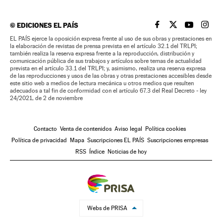
©
EDICIONES EL PAÍS
EL PAÍS BRASIL EN
EL PAÍS BRASI
EL PAÍS B
EL PA
EL PAÍS ejerce la oposición expresa frente al uso de sus obras y prestaciones en
la elaboración de revistas de prensa prevista en el artículo 32.1 del TRLPI;
también realiza la reserva expresa frente a la reproducción, distribución y
comunicación pública de sus trabajos y artículos sobre temas de actualidad
prevista en el artículo 33.1 del TRLPI; y, asimismo, realiza una reserva expresa
de las reproducciones y usos de las obras y otras prestaciones accesibles desde
este sitio web a medios de lectura mecánica u otros medios que resulten
adecuados a tal fin de conformidad con el artículo 67.3 del Real Decreto - ley
24/2021, de 2 de noviembre
Contacto
Venta de contenidos
Aviso legal
Política cookies
Política de privacidad
Mapa
Suscripciones EL PAÍS
Suscripciones empresas
RSS
Índice
Noticias de hoy
Webs de PRISA