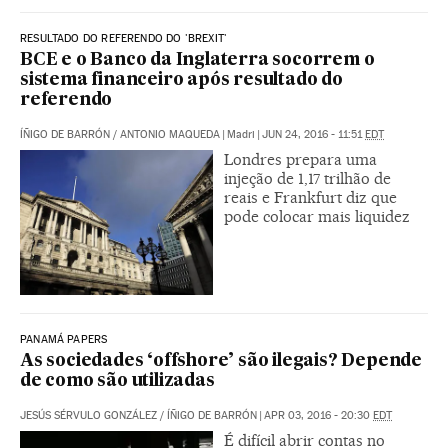
RESULTADO DO REFERENDO DO 'BREXIT'
BCE e o Banco da Inglaterra socorrem o
sistema financeiro após resultado do
referendo
ÍÑIGO DE BARRÓN
/
ANTONIO MAQUEDA
|
Madri
|
JUN 24, 2016 - 11:51
EDT
Londres prepara uma
injeção de 1,17 trilhão de
reais e Frankfurt diz que
pode colocar mais liquidez
PANAMÁ PAPERS
As sociedades ‘offshore’ são ilegais? Depende
de como são utilizadas
JESÚS SÉRVULO GONZÁLEZ
/
ÍÑIGO DE BARRÓN
|
APR 03, 2016 - 20:30
EDT
É difícil abrir contas no