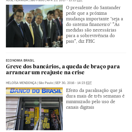
XOSÉ HERMIDA
|
São Paulo
|
APR 25, 2017 - 13:15
EDT
O presidente do Santander
pede que a próxima
mudança importante “seja a
do sistema financeiro” "As
medidas são necessárias
para a sobrevivência do
pais", diz FHC
ECONOMIA BRASIL
Greve dos bancários, a queda de braço para
arrancar um reajuste na crise
HELOÍSA MENDONÇA
|
São Paulo
|
SEP 30, 2016 - 14:23
EDT
Efeito da paralisação que já
dura mais de três semanas é
minimizado pelo uso de
canais digitais