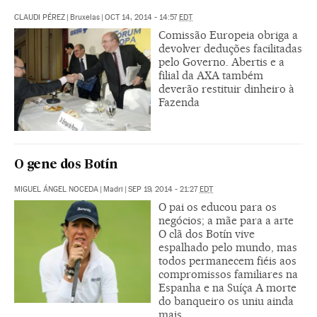
CLAUDI PÉREZ
|
Bruxelas
|
OCT 14, 2014 - 14:57
EDT
Comissão Europeia obriga a
devolver deduções facilitadas
pelo Governo. Abertis e a
filial da AXA também
deverão restituir dinheiro à
Fazenda
O gene dos Botín
MIGUEL ÁNGEL NOCEDA
|
Madri
|
SEP 19, 2014 - 21:27
EDT
O pai os educou para os
negócios; a mãe para a arte
O clã dos Botín vive
espalhado pelo mundo, mas
todos permanecem fiéis aos
compromissos familiares na
Espanha e na Suíça A morte
do banqueiro os uniu ainda
mais