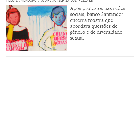
HELOÍSA MENDONÇA
|
São Paulo
|
SEP 13, 2017 - 11:17
EDT
Após protestos nas redes
sociais, banco Santander
encerra mostra que
abordava questões de
gênero e de diversidade
sexual