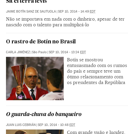
Sit ei terra levis
JAIME BOTÍN SANZ DE SAUTUOLA
|
SEP 10, 2014 - 14:49
EDT
Não se importava em nada com o dinheiro, apesar de ter
nascido com o talento para multiplicá-lo
O rastro de Botín no Brasil
CARLA JIMÉNEZ
|
São Paulo
|
SEP 10, 2014 - 13:24
EDT
Botín se mostrou
entusiasmado com os rumos
do país e sempre teve um
ótimo relacionamento com
os presidentes da República
O guarda-chuva do banqueiro
JUAN LUIS CEBRIÁN
|
SEP 10, 2014 - 10:48
EDT
Com grande visão e lucidez,