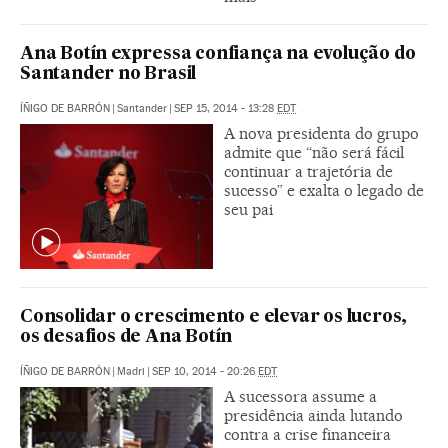
Ana Botín expressa confiança na evolução do
Santander no Brasil
ÍÑIGO DE BARRÓN
|
Santander
|
SEP 15, 2014 - 13:28
EDT
A nova presidenta do grupo
admite que “não será fácil
continuar a trajetória de
sucesso” e exalta o legado de
seu pai
Consolidar o crescimento e elevar os lucros,
os desafios de Ana Botín
ÍÑIGO DE BARRÓN
|
Madri
|
SEP 10, 2014 - 20:26
EDT
A sucessora assume a
presidência ainda lutando
contra a crise financeira