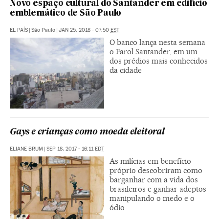
Novo espaço cultural do Santander em edifício
emblemático de São Paulo
EL PAÍS
|
São Paulo
|
JAN 25, 2018 - 07:50
EST
O banco lança nesta semana
o Farol Santander, em um
dos prédios mais conhecidos
da cidade
Gays e crianças como moeda eleitoral
ELIANE BRUM
|
SEP 18, 2017 - 16:11
EDT
As milícias em benefício
próprio descobriram como
barganhar com a vida dos
brasileiros e ganhar adeptos
manipulando o medo e o
ódio