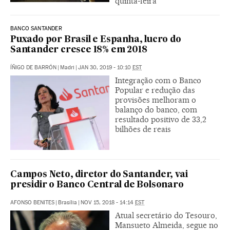
quinta-feira
BANCO SANTANDER
Puxado por Brasil e Espanha, lucro do
Santander cresce 18% em 2018
ÍÑIGO DE BARRÓN
|
Madri
|
JAN 30, 2019 - 10:10
EST
Integração com o Banco
Popular e redução das
provisões melhoram o
balanço do banco, com
resultado positivo de 33,2
bilhões de reais
Campos Neto, diretor do Santander, vai
presidir o Banco Central de Bolsonaro
AFONSO BENITES
|
Brasília
|
NOV 15, 2018 - 14:14
EST
Atual secretário do Tesouro,
Mansueto Almeida, segue no