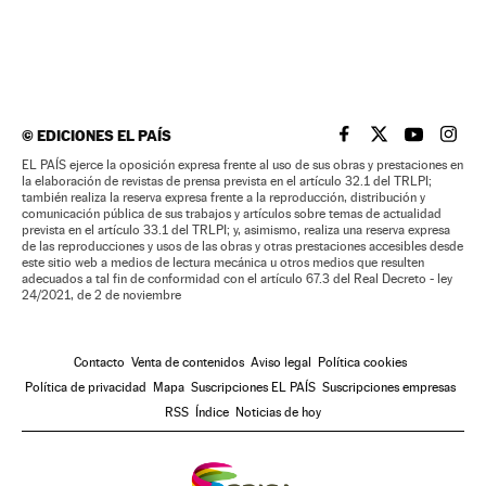
©
EDICIONES EL PAÍS
EL PAÍS BRASIL EN
EL PAÍS BRASI
EL PAÍS B
EL PA
EL PAÍS ejerce la oposición expresa frente al uso de sus obras y prestaciones en
la elaboración de revistas de prensa prevista en el artículo 32.1 del TRLPI;
también realiza la reserva expresa frente a la reproducción, distribución y
comunicación pública de sus trabajos y artículos sobre temas de actualidad
prevista en el artículo 33.1 del TRLPI; y, asimismo, realiza una reserva expresa
de las reproducciones y usos de las obras y otras prestaciones accesibles desde
este sitio web a medios de lectura mecánica u otros medios que resulten
adecuados a tal fin de conformidad con el artículo 67.3 del Real Decreto - ley
24/2021, de 2 de noviembre
Contacto
Venta de contenidos
Aviso legal
Política cookies
Política de privacidad
Mapa
Suscripciones EL PAÍS
Suscripciones empresas
RSS
Índice
Noticias de hoy