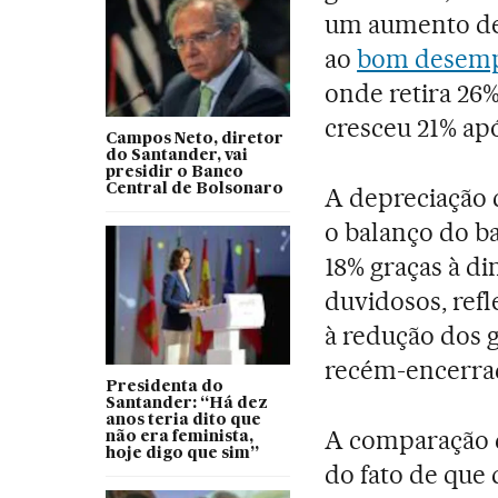
um aumento de 
ao
bom desempe
onde retira 26%
cresceu 21% ap
Campos Neto, diretor
do Santander, vai
presidir o Banco
Central de Bolsonaro
A depreciação 
o balanço do b
18% graças à di
duvidosos, ref
à redução dos g
recém-encerra
Presidenta do
Santander: “Há dez
anos teria dito que
A comparação d
não era feminista,
hoje digo que sim”
do fato de que