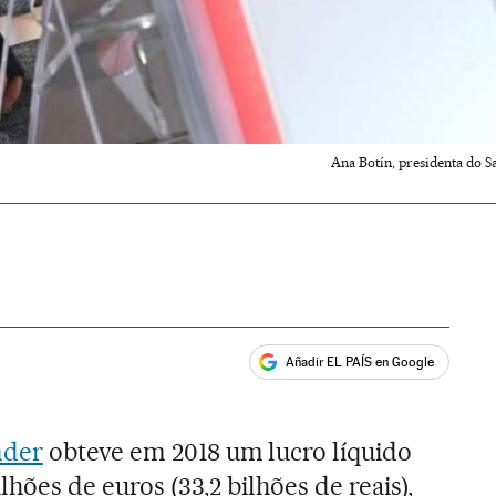
Ana Botín, presidenta do S
Añadir EL PAÍS en Google
ales
nder
obteve em 2018 um lucro líquido
ilhões de euros (33,2 bilhões de reais),