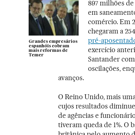
897 milhões de
em saneamentos
comércio. Em 20
chegaram a 254
pré-aposentado
Grandes empresários
espanhóis cobram
exercício anter
mais reformas de
Temer
Santander come
oscilações, enq
avanços.
O Reino Unido, mais uma v
cujos resultados diminu
de agências e funcionário
tiveram queda de 1%. O b
britânica pelo aumento d