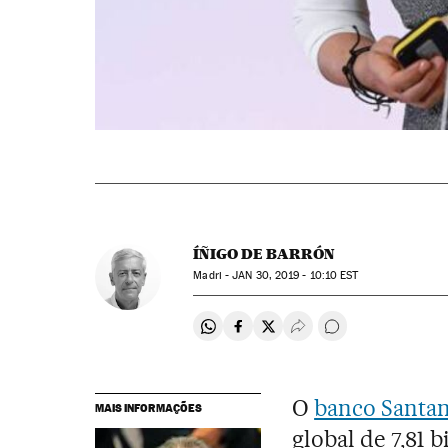
ÍÑIGO DE BARRÓN
Madri -
JAN
30, 2019 - 10:10
EST
Compartir en Whatsapp
Compartir en Facebook
Compartir en Twitter
Desplegar Redes Soci
Comentários
O
banco Santa
MAIS INFORMAÇÕES
global de 7,81 b