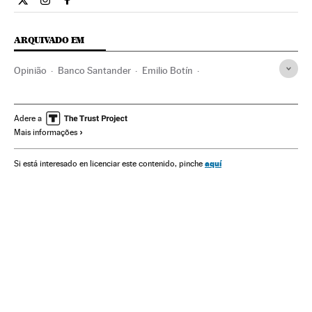
Opiniao El País Brasil en Twitter
Opiniao El País Brasil en Instagram
Opiniao El País Brasil en Facebook
ARQUIVADO EM
Opinião
Banco Santander
Emilio Botín
Grupo Santander
Crise econômica
Bancos
Recessão econômica
Conjuntura econômica
Empresas
Adere a
Mais informações
Espanha
Economia
Banca
Política
Sociedade
Finanças
aquí
Si está interesado en licenciar este contenido, pinche