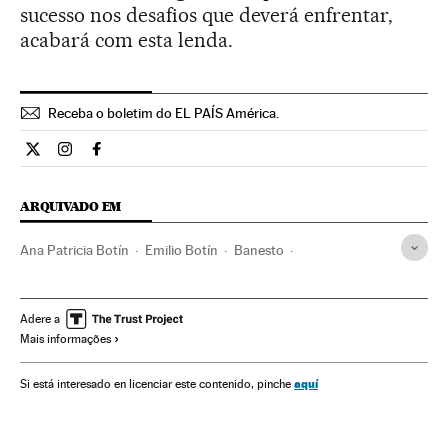
sucesso nos desafios que deverá enfrentar,
acabará com esta lenda.
Receba o boletim do EL PAÍS América.
Economia El País Brasil en Twitter
Economia El País Brasil en Instagram
Economia El País Brasil en Facebook
ARQUIVADO EM
Ana Patricia Botín
Emilio Botín
Banesto
Banco Santander
Crise econômica
Grupo Santander
Recessão econômica
Bancos
Conjuntura econômica
Adere a
Mais informações
Espanha
Empresas
Economia
Sociedade
Banca
Finanças
aquí
Si está interesado en licenciar este contenido, pinche