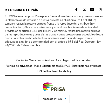
©
EDICIONES EL PAÍS
EL PAÍS BRASIL EN
EL PAÍS BRASI
EL PAÍS B
EL PA
EL PAÍS ejerce la oposición expresa frente al uso de sus obras y prestaciones en
la elaboración de revistas de prensa prevista en el artículo 32.1 del TRLPI;
también realiza la reserva expresa frente a la reproducción, distribución y
comunicación pública de sus trabajos y artículos sobre temas de actualidad
prevista en el artículo 33.1 del TRLPI; y, asimismo, realiza una reserva expresa
de las reproducciones y usos de las obras y otras prestaciones accesibles desde
este sitio web a medios de lectura mecánica u otros medios que resulten
adecuados a tal fin de conformidad con el artículo 67.3 del Real Decreto - ley
24/2021, de 2 de noviembre
Contacto
Venta de contenidos
Aviso legal
Política cookies
Política de privacidad
Mapa
Suscripciones EL PAÍS
Suscripciones empresas
RSS
Índice
Noticias de hoy
Webs de PRISA