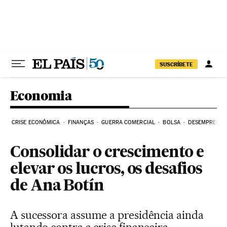
Pular para o conteúdo
SUSCRÍBETE
Economia
CRISE ECONÔMICA
FINANÇAS
GUERRA COMERCIAL
BOLSA
DESEMPREGO
Consolidar o crescimento e
elevar os lucros, os desafios
de Ana Botín
A sucessora assume a presidência ainda