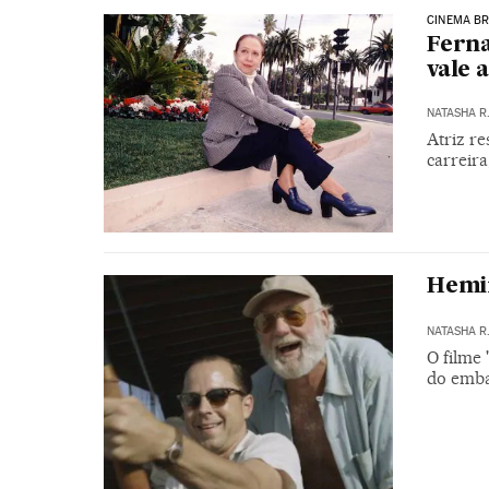
CINEMA BR
Ferna
vale 
NATASHA R.
Atriz re
carreira
Hemi
NATASHA R.
O filme 
do emb