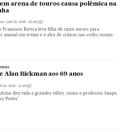
em arena de touros causa polêmica na
nha
dri
|
JAN 25, 2016 - 10:46
EST
 Francisco Rivera leva filha de cinco meses para
r animal em treino e é alvo de críticas nas redes sociais
CINEMA
 Alan Rickman aos 69 anos
N 14, 2016 - 11:19
EST
ndrino deu vida a grandes vilões, como o professor Snape,
y Potter'