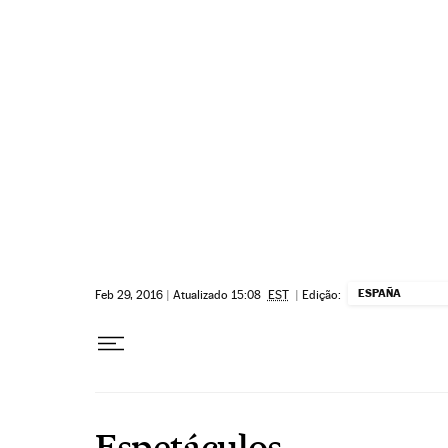
Pular para o conteúdo
ESPAÑA
Feb 29, 2016
|
Atualizado 15:08
EST
|
Edição:
Espetáculos