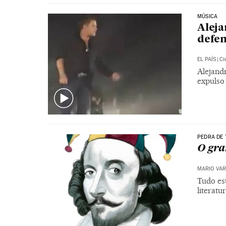
MÚSICA
Aleja
defe
EL PAÍS
|
Ci
Alejandr
expulso
PEDRA DE
O gra
MARIO VAR
Tudo es
literatu