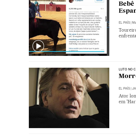
Bebê 
Espa
EL PAÍS
|
Ma
Toureiro
enfrenta
LUTO NO 
Morre
EL PAÍS
|
JA
Ator lo
em 'Harr