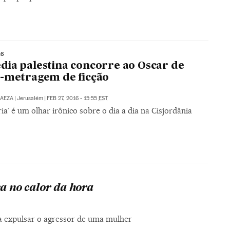
16
ia palestina concorre ao Oscar de
-metragem de ficção
BAEZA
|
Jerusalém
|
FEB 27, 2016 - 15:55
EST
ia’ é um olhar irônico sobre o dia a dia na Cisjordânia
ca no calor da hora
a expulsar o agressor de uma mulher