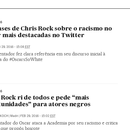
16
ases de Chris Rock sobre o racismo no
 mais destacadas no Twitter
 29, 2016 - 15:08
EST
ntador fez clara referência em seu discurso inicial à
a do #OscarsSoWhite
16
 Rock ri de todos e pede “mais
unidades” para atores negros
KOCH
|
Madri
|
FEB 29, 2016 - 15:02
EST
tador do Oscar ataca a Academia por seu racismo e critica
 que propôs boicote