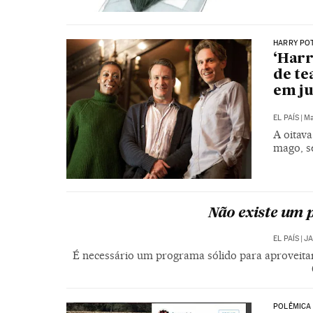
HARRY PO
‘Harr
de te
em j
EL PAÍS
|
Ma
A oitava
mago, s
Não existe um 
EL PAÍS
|
JA
É necessário um programa sólido para aproveit
POLÊMICA 