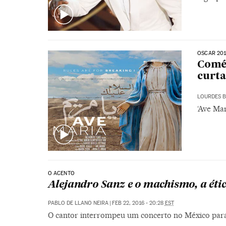
OSCAR 20
Coméd
curta
LOURDES 
‘Ave Mar
O ACENTO
Alejandro Sanz e o machismo, a éti
PABLO DE LLANO NEIRA
|
FEB 22, 2016 - 20:28
EST
O cantor interrompeu um concerto no México par