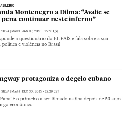
ASILEIRO
nda Montenegro a Dilma: “Avalie se
a pena continuar neste inferno”
 SILVA
|
Madri
|
JAN 07, 2016 - 15:56
EST
sponde a questionário do EL PAÍS e fala sobre a sua
, política e violência no Brasil
ngway protagoniza o degelo cubano
 SILVA
|
Madri
|
DEC 30, 2015 - 19:29
EST
'Papa' é o primeiro a ser filmado na ilha depois de 50 anos
argo econômico