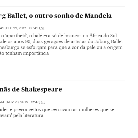
g Ballet, o outro sonho de Mandela
LAS
|
DEC 25, 2015 - 06:49
EST
o ‘apartheid’, o balé era só de brancos na África do Sul.
de os anos 90, duas gerações de artistas do Joburg Ballet
nesburgo se esforçam para que a cor da pele ou a origem
não tenham importância
mãs de Shakespeare
AGE
|
NOV 28, 2015 - 15:47
EST
dades e preconceitos que cercavam as mulheres que se
avam' pela literatura