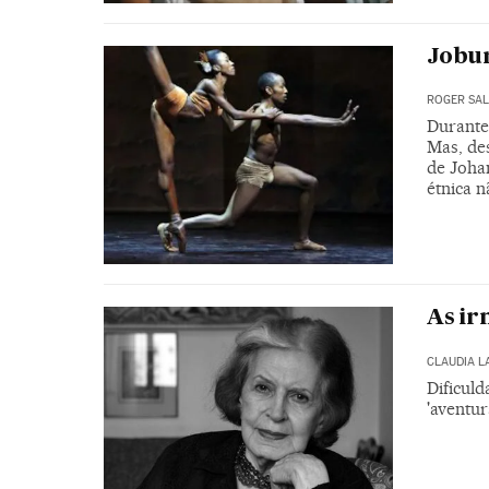
Jobur
ROGER SA
Durante 
Mas, des
de Joha
étnica 
As ir
CLAUDIA L
Dificul
'aventur