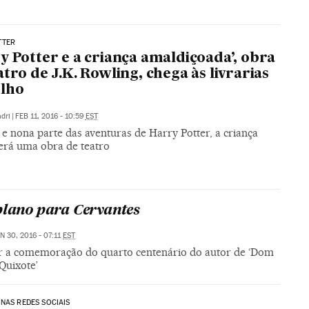
TTER
y Potter e a criança amaldiçoada’, obra
atro de J.K. Rowling, chega às livrarias
ulho
dri
|
FEB 11, 2016 - 10:59
EST
 e nona parte das aventuras de Harry Potter, a criança
erá uma obra de teatro
plano para Cervantes
N 30, 2016 - 07:11
EST
ar a comemoração do quarto centenário do autor de ‘Dom
Quixote’
NAS REDES SOCIAIS