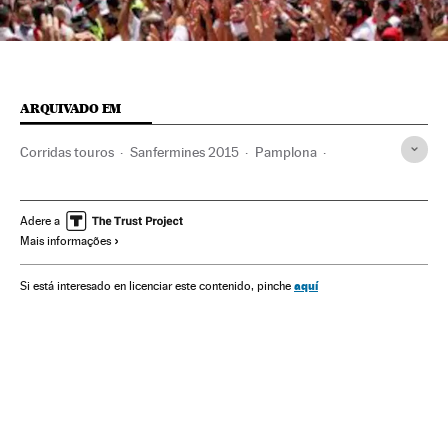
ARQUIVADO EM
Corridas touros
Sanfermines 2015
Pamplona
Feira de São Firmino
Navarra
Feiras touros
Espanha
Festa São Firmino
Festas locais
Largada touros
Adere a
Mais informações
Touros
Festas
Espetáculos
aquí
Si está interesado en licenciar este contenido, pinche