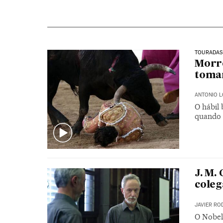
TOURADAS
Morre
tomar
ANTONIO 
O hábil 
quando 
J. M.
coleg
JAVIER RO
O Nobel