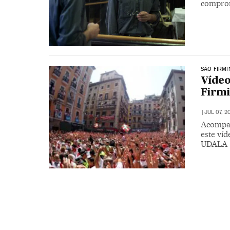
comprom
SÃO FIRMI
Vídeo 
Firmi
|
JUL 07, 2
Acompan
este ví
UDALA