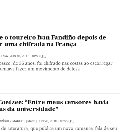
 o toureiro Ivan Fandiño depois de
 uma chifrada na França
LORCA
|
JUN 18, 2017 - 10:58
EDT
basco, de 36 anos, foi chifrado nas costas ao escorregar
tentava fazer um movimento de defesa
 Coetzee: “Entre meus censores havia
as da universidade”
DRÍGUEZ MARCOS
|
Madri
|
JUN 26, 2016 - 16:55
EDT
 de Literatura, que publica um novo romance, fala de seu