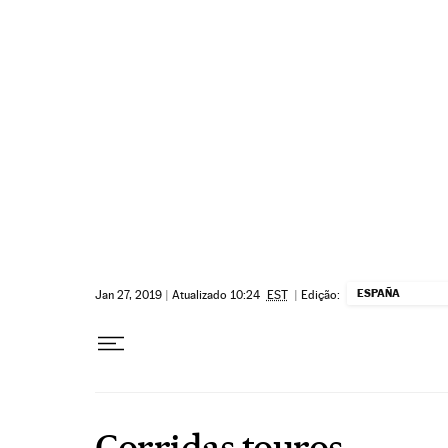
Pular para o conteúdo
ESPAÑA
Jan 27, 2019
|
Atualizado 10:24
EST
|
Edição:
Corridas touros