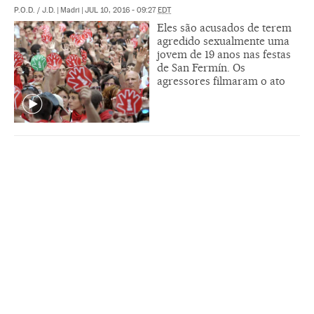
P.O.D.
/
J.D.
|
Madri
|
JUL 10, 2016 - 09:27
EDT
Eles são acusados de terem
agredido sexualmente uma
jovem de 19 anos nas festas
de San Fermín. Os
agressores filmaram o ato