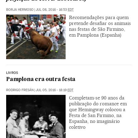
BORJA HERMOSO
|
JUL 08, 2016 - 16:53
EDT
Recomendações para quem
pretende desafiar os animais
nas festas de São Firmino,
em Pamplona (Espanha)
LIVROS
Pamplona era outra festa
RODRIGO FRESÁN
|
JUL 05, 2016 - 18:19
EDT
Completam-se 90 anos da
publicação do romance em
que Hemingway colocou a
Festa de San Firmino, na
Espanha, no imaginário
coletivo