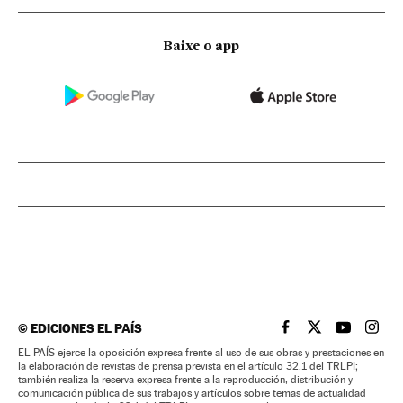
Baixe o app
©
EDICIONES EL PAÍS
EL PAÍS BRASIL EN
EL PAÍS BRASI
EL PAÍS B
EL PA
EL PAÍS ejerce la oposición expresa frente al uso de sus obras y prestaciones en
la elaboración de revistas de prensa prevista en el artículo 32.1 del TRLPI;
también realiza la reserva expresa frente a la reproducción, distribución y
comunicación pública de sus trabajos y artículos sobre temas de actualidad