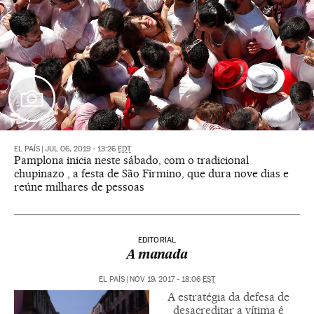
EL PAÍS
|
JUL 06, 2019 - 13:26
EDT
Pamplona inicia neste sábado, com o tradicional
chupinazo , a festa de São Firmino, que dura nove dias e
reúne milhares de pessoas
EDITORIAL
A manada
EL PAÍS
|
NOV 19, 2017 - 18:06
EST
A estratégia da defesa de
desacreditar a vítima é