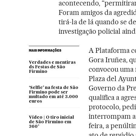
acontecendo, “permitiram
Foram amigos da agredid
tirá-la de lá quando se 
investigação policial ai
A Plataforma co
MAIS INFORMAÇÕES
Gora Iruñea, qu
Verdades e mentiras
ds Festas de São
convocou uma m
Firmino
Plaza del Ayunt
Governo da Pre
‘Selfie’ na festa de São
Firmino pode ser
qualifica a agr
multado em até 3.000
euros
protocolo, ped
interrompam a 
Vídeo | O tiro inicial
de São Firmino em
feira, a penúlt
360°
ato de repúdio 