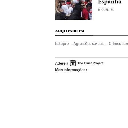
Espanha
MIGUEL IZU
ARQUIVADO EM
Estupro
Agressões sexuais
Crimes sex
Feira de São Firmino
Navarra
Feiras t
Adere a
Largada touros
Touros
Festas
Espet
Mais informações