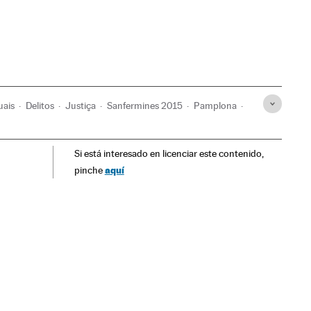
uais
Delitos
Justiça
Sanfermines 2015
Pamplona
ouros
Espanha
Festa São Firmino
Festas locais
Si está interesado en licenciar este contenido,
áculos
Violencia sexual
aquí
pinche