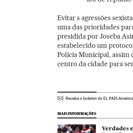
Evitar s agressões sexist
uma das prioridades par
presidida por Joseba Asir
estabelecido um protocol
Polícia Municipal, assi
centro da cidade para sen
Receba o boletim do EL PAÍS Améric
MAIS INFORMAÇÕES
Verdades e