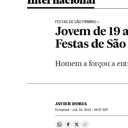
Internacional
FESTAS DE SÃO FIRMINO
Jovem de 19 
Festas de Sã
Homem a forçou a entr
JAVIER DORIA
Pamplona -
JUL
14, 2015 - 06:57
EDT
Compartir en Whatsapp
Compartir en Facebook
Compartir en Twitter
Desplegar Redes Soci