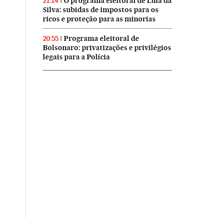
O programa eleitoral de Lula da
21:14
Silva: subidas de impostos para os
ricos e proteção para as minorias
Programa eleitoral de
20:55
Bolsonaro: privatizações e privilégios
legais para a Polícia