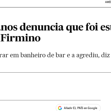
AMÉ
anos denuncia que foi e
o Firmino
ar em banheiro de bar e a agrediu, diz
Añadir EL PAÍS en Google
ales