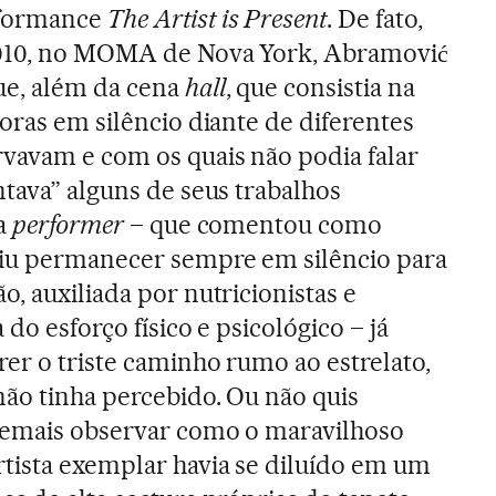
rformance
The Artist is Present
. De fato,
2010, no MOMA de Nova York, Abramović
ue, além da cena
hall
, que consistia na
oras em silêncio diante de diferentes
vavam e com os quais não podia falar
ntava” alguns de seus trabalhos
 a
performer
– que comentou como
diu permanecer sempre em silêncio para
, auxiliada por nutricionistas e
 do esforço físico e psicológico – já
er o triste caminho rumo ao estrelato,
ão tinha percebido. Ou não quis
demais observar como o maravilhoso
tista exemplar havia se diluído em um