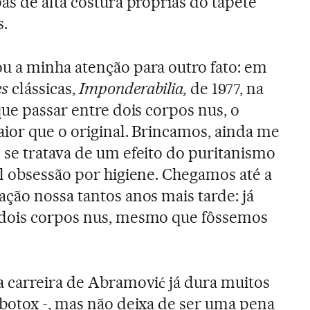
as de alta costura próprias do tapete
.
u a minha atenção para outro fato: em
es
clássicas,
Imponderabilia,
de 1977, na
ue passar entre dois corpos nus, o
aior que o original. Brincamos, ainda me
se tratava de um efeito do puritanismo
l obsessão por higiene. Chegamos até a
ção nossa tantos anos mais tarde: já
dois corpos nus, mesmo que fôssemos
a carreira de Abramović já dura muitos
 botox -, mas não deixa de ser uma pena