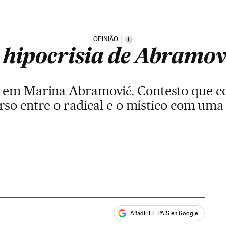
OPINIÃO
i
 hipocrisia de Abramov
ar em Marina Abramović. Contesto que c
so entre o radical e o místico com um
Añadir EL PAÍS en Google
ales