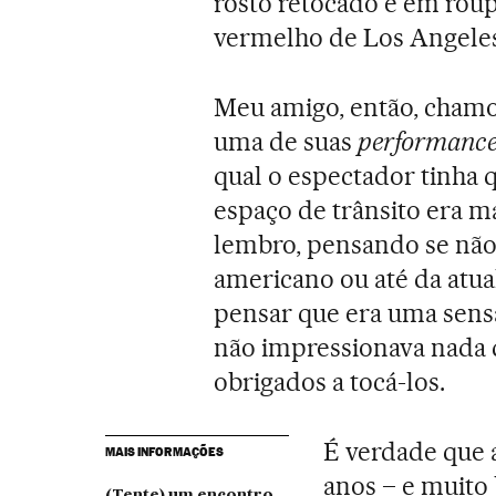
rosto retocado e em roup
vermelho de Los Angeles
Meu amigo, então, chamo
uma de suas
performanc
qual o espectador tinha q
espaço de trânsito era m
lembro, pensando se não 
americano ou até da atua
pensar que era uma sensa
não impressionava nada 
obrigados a tocá-los.
É verdade que 
MAIS INFORMAÇÕES
anos – e muito
(Tente) um encontro