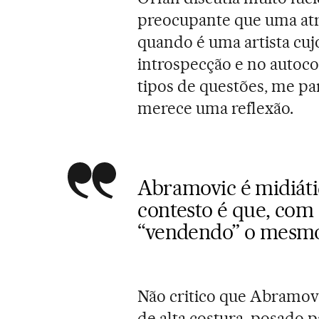
preocupante que uma atr
quando é uma artista cuj
introspecção e no autoco
tipos de questões, me p
merece uma reflexão.
Abramovic é midiátic
contesto é que, com
“vendendo” o mesmo
Não critico que Abramovi
de alta costura, posado p