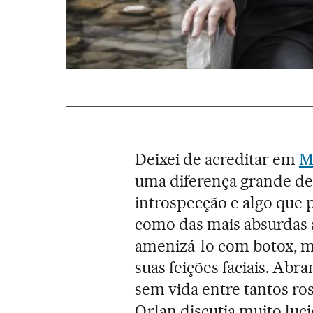
Deixei de acreditar em
M
uma diferença grande de
introspecção e algo que
como das mais absurdas a
amenizá-lo com botox, 
suas feições faciais. Ab
sem vida entre tantos ro
Orlan discutia muito luc