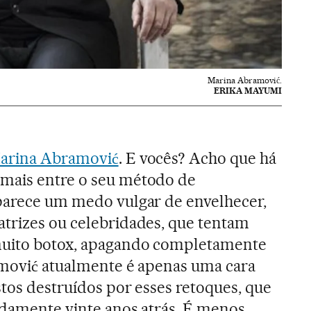
Marina Abramović.
ERIKA MAYUMI
arina Abramović
. E vocês? Acho que há
mais entre o seu método de
 parece um medo vulgar de envelhecer,
trizes ou celebridades, que tentam
muito botox, apagando completamente
ramović atualmente é apenas uma cara
stos destruídos por esses retoques, que
idamente vinte anos atrás. É menos