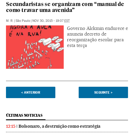
Secundaristas se organizam com “manual de
como travar uma avenida”
M. R.
|
São Paulo
|
NOV 30, 2015 - 19:07
EST
Governo Alckmin endurece e
anuncia decreto de
reorganização escolar para
esta terça
<
ANTERIOR
SEGUINTE
>
ÚLTIMAS NOTICIAS
Bolsonaro, a destruição como estratégia
12:15