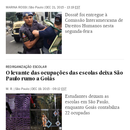
MARINA ROSSI
|
São Paulo
|
DEC 21, 2015 - 13:19
EST
Dossiê foi entregue à
Comissão Interamericana de
Direitos Humanos nesta
segunda-feira
REORGANIZAÇÃO ESCOLAR
O levante das ocupações das escolas deixa São
Paulo rumo a Goiás
M. R.
|
São Paulo
|
DEC 19, 2015 - 09:12
EST
Estudantes deixam as
escolas em São Paulo,
enquanto Goiás contabiliza
22 ocupadas