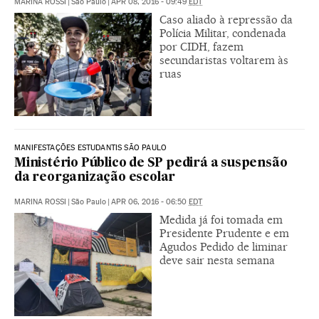
MARINA ROSSI
|
São Paulo
|
APR 08, 2016 - 09:49
EDT
Caso aliado à repressão da
Polícia Militar, condenada
por CIDH, fazem
secundaristas voltarem às
ruas
MANIFESTAÇÕES ESTUDANTIS SÃO PAULO
Ministério Público de SP pedirá a suspensão
da reorganização escolar
MARINA ROSSI
|
São Paulo
|
APR 06, 2016 - 06:50
EDT
Medida já foi tomada em
Presidente Prudente e em
Agudos Pedido de liminar
deve sair nesta semana