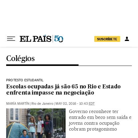
Pular para o conteúdo
SUSCRÍBETE
Colégios
PROTESTO ESTUDANTIL
Escolas ocupadas já são 65 no Rio e Estado
enfrenta impasse na negociação
MARÍA MARTÍN
|
Rio de Janeiro
|
MAY 02, 2016 - 10:43
EDT
Governo reconhece ter
entrado em beco sem saída e
jovens contra ocupação
cobram protagonismo