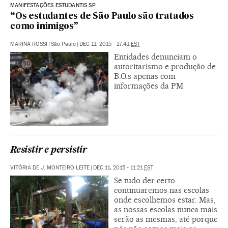
MANIFESTAÇÕES ESTUDANTIS SP
“Os estudantes de São Paulo são tratados
como inimigos”
MARINA ROSSI
|
São Paulo
|
DEC 11, 2015 - 17:41
EST
Entidades denunciam o
autoritarismo e produção de
B.O.s apenas com
informações da PM
Resistir e persistir
VITÓRIA DE J. MONTEIRO LEITE
|
DEC 11, 2015 - 11:21
EST
Se tudo der certo
continuaremos nas escolas
onde escolhemos estar. Mas,
as nossas escolas nunca mais
serão as mesmas, até porque