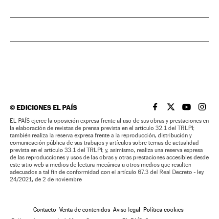
©
EDICIONES EL PAÍS
EL PAÍS BRASIL EN
EL PAÍS BRASI
EL PAÍS B
EL PA
EL PAÍS ejerce la oposición expresa frente al uso de sus obras y prestaciones en
la elaboración de revistas de prensa prevista en el artículo 32.1 del TRLPI;
también realiza la reserva expresa frente a la reproducción, distribución y
comunicación pública de sus trabajos y artículos sobre temas de actualidad
prevista en el artículo 33.1 del TRLPI; y, asimismo, realiza una reserva expresa
de las reproducciones y usos de las obras y otras prestaciones accesibles desde
este sitio web a medios de lectura mecánica u otros medios que resulten
adecuados a tal fin de conformidad con el artículo 67.3 del Real Decreto - ley
24/2021, de 2 de noviembre
Contacto
Venta de contenidos
Aviso legal
Política cookies