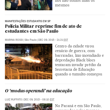
nós não somos mais os
mesmos
MANIFESTAÇÕES ESTUDANTIS EM SP
Polícia Militar reprime fim de ato de
estudantes em São Paulo
MARINA ROSSI
|
São Paulo
|
DEC 09, 2015 - 21:21
EST
Centro da cidade virou
cenário de guerra, com
barricadas, lixo incendiado e
depredação Black blocs
tentaram invadir prédio da
Secretaria de Educação
quando o tumulto começou
O ‘modus operandi’ na educação
LUIZ RUFFATO
|
DEC 09, 2015 - 08:10
EST
No Paraná e em São Paulo,