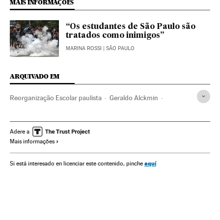
MAIS INFORMAÇÕES
“Os estudantes de São Paulo são
tratados como inimigos”
MARINA ROSSI
| SÃO PAULO
ARQUIVADO EM
Reorganização Escolar paulista
Geraldo Alckmin
Reforma educacional
Escolas públicas
Governadores
Ensino público
Reformas políticas
Colégios
Adere a
Mais informações
Política educativa
Governos estaduais
Sistema educativo
Centros educativos
Educação
aquí
Si está interesado en licenciar este contenido, pinche
Administração Estado
Política
Administração pública