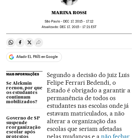
MARINA ROSSI
São Paulo -
DEC
17, 2015 - 17:12
atualizado:
DEC
17, 2015 - 17:21
EST
Compartir en Whatsapp
Compartir en Facebook
Compartir en Twitter
Desplegar Redes Sociales
Añadir EL PAÍS en Google
Segundo a decisão do juiz Luis
MAIS INFORMAÇÕES
Felipe Ferrari Bedendi, o
Se Alckmin
recuou, por que
Estado é obrigado a garantir a
os estudantes
permanência de todos os
continuam
mobilizados?
estudantes nas escolas onde já
estavam matriculados, a não
Governo de SP
alterar a organização das
suspende
escolas que seriam afetadas
reorganização
escolar após
pelas mudanças e a
não fechar
protestos