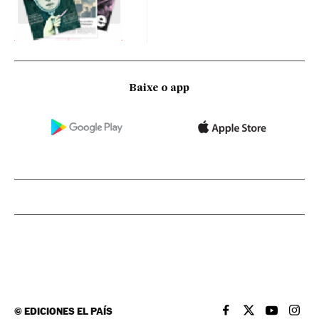
Baixe o app
©
EDICIONES EL PAÍS
EL PAÍS BRASIL EN
EL PAÍS BRASI
EL PAÍS B
EL PA