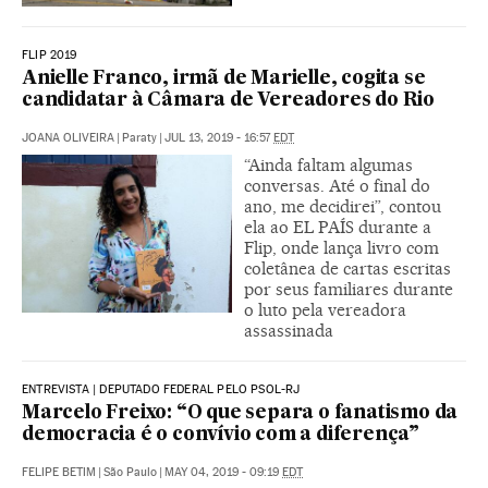
FLIP 2019
Anielle Franco, irmã de Marielle, cogita se
candidatar à Câmara de Vereadores do Rio
JOANA OLIVEIRA
|
Paraty
|
JUL 13, 2019 - 16:57
EDT
“Ainda faltam algumas
conversas. Até o final do
ano, me decidirei”, contou
ela ao EL PAÍS durante a
Flip, onde lança livro com
coletânea de cartas escritas
por seus familiares durante
o luto pela vereadora
assassinada
ENTREVISTA | DEPUTADO FEDERAL PELO PSOL-RJ
Marcelo Freixo: “O que separa o fanatismo da
democracia é o convívio com a diferença”
FELIPE BETIM
|
São Paulo
|
MAY 04, 2019 - 09:19
EDT