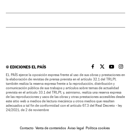
©
EDICIONES EL PAÍS
EL PAÍS BRASIL EN
EL PAÍS BRASI
EL PAÍS B
EL PA
EL PAÍS ejerce la oposición expresa frente al uso de sus obras y prestaciones en
la elaboración de revistas de prensa prevista en el artículo 32.1 del TRLPI;
también realiza la reserva expresa frente a la reproducción, distribución y
comunicación pública de sus trabajos y artículos sobre temas de actualidad
prevista en el artículo 33.1 del TRLPI; y, asimismo, realiza una reserva expresa
de las reproducciones y usos de las obras y otras prestaciones accesibles desde
este sitio web a medios de lectura mecánica u otros medios que resulten
adecuados a tal fin de conformidad con el artículo 67.3 del Real Decreto - ley
24/2021, de 2 de noviembre
Contacto
Venta de contenidos
Aviso legal
Política cookies