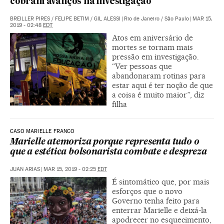
cobram avanços na investigação
BREILLER PIRES
/
FELIPE BETIM
/
GIL ALESSI
|
Rio de Janeiro / São Paulo
|
MAR 15,
2019 - 02:48
EDT
Atos em aniversário de
mortes se tornam mais
pressão em investigação.
“Ver pessoas que
abandonaram rotinas para
estar aqui é ter noção de que
a coisa é muito maior”, diz
filha
CASO MARIELLE FRANCO
Marielle atemoriza porque representa tudo o
que a estética bolsonarista combate e despreza
JUAN ARIAS
|
MAR 15, 2019 - 02:25
EDT
É sintomático que, por mais
esforços que o novo
Governo tenha feito para
enterrar Marielle e deixá-la
apodrecer no esquecimento,