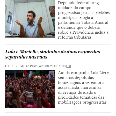
Deputado federal prega
unidade do campo
progressista para as eleições
municipais, elogia a
parlamentar Tabata Amaral
e defende que o debate
sobre a Previdência inclua a
reforma tributária
Lula e Marielle, símbolos de duas esquerdas
separadas nas ruas
FELIPE BETIM
|
São Paulo
|
APR 08, 2019 - 11:53
EDT
Ato da campanha Lula Livre,
semanas depois das
homenagens à vereadora
assassinada, marcam as
diferenças de idade e
prioridades temáticas das
mobilizações progressistas