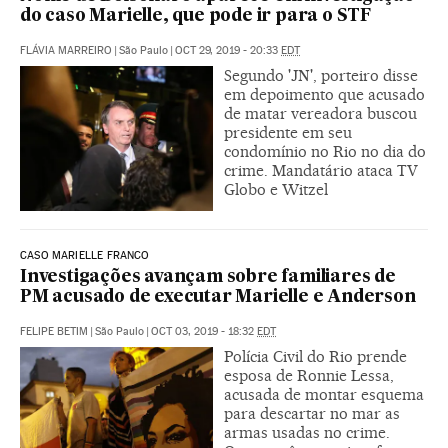
do caso Marielle, que pode ir para o STF
FLÁVIA MARREIRO
|
São Paulo
|
OCT 29, 2019 - 20:33
EDT
Segundo 'JN', porteiro disse
em depoimento que acusado
de matar vereadora buscou
presidente em seu
condomínio no Rio no dia do
crime. Mandatário ataca TV
Globo e Witzel
CASO MARIELLE FRANCO
Investigações avançam sobre familiares de
PM acusado de executar Marielle e Anderson
FELIPE BETIM
|
São Paulo
|
OCT 03, 2019 - 18:32
EDT
Polícia Civil do Rio prende
esposa de Ronnie Lessa,
acusada de montar esquema
para descartar no mar as
armas usadas no crime.