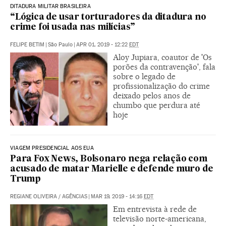
DITADURA MILITAR BRASILEIRA
“Lógica de usar torturadores da ditadura no
crime foi usada nas milícias”
FELIPE BETIM
|
São Paulo
|
APR 01, 2019 - 12:22
EDT
Aloy Jupiara, coautor de 'Os
porões da contravenção', fala
sobre o legado de
profissionalização do crime
deixado pelos anos de
chumbo que perdura até
hoje
VIAGEM PRESIDENCIAL AOS EUA
Para Fox News, Bolsonaro nega relação com
acusado de matar Marielle e defende muro de
Trump
REGIANE OLIVEIRA
/
AGÊNCIAS
|
MAR 19, 2019 - 14:16
EDT
Em entrevista à rede de
televisão norte-americana,