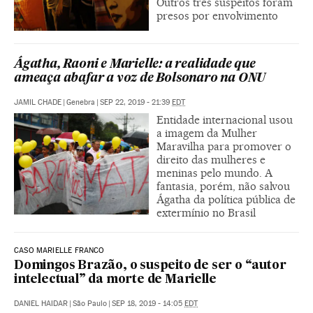
Outros três suspeitos foram
presos por envolvimento
Ágatha, Raoni e Marielle: a realidade que
ameaça abafar a voz de Bolsonaro na ONU
JAMIL CHADE
|
Genebra
|
SEP 22, 2019 - 21:39
EDT
Entidade internacional usou
a imagem da Mulher
Maravilha para promover o
direito das mulheres e
meninas pelo mundo. A
fantasia, porém, não salvou
Ágatha da política pública de
extermínio no Brasil
CASO MARIELLE FRANCO
Domingos Brazão, o suspeito de ser o “autor
intelectual” da morte de Marielle
DANIEL HAIDAR
|
São Paulo
|
SEP 18, 2019 - 14:05
EDT