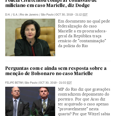
Polícia Civil tentou comprar confissão de
miliciano em caso Marielle, diz Dodge
D.H.
/
G.A.
|
Rio de Janeiro / São Paulo
|
OCT 30, 2019 - 21:12
EDT
Em documento no qual pede
federalização do caso
Marielle a ex-procuradora-
geral da República traça
cenário de "contaminação"
da polícia do Rio
Perguntas com e ainda sem resposta sobre a
menção de Bolsonaro no caso Marielle
FELIPE BETIM
|
São Paulo
|
OCT 30, 2019 - 21:02
EDT
MP do Rio diz que gravações
contradizem depoimento do
porteiro. Por que Aras diz
ter arquivado o caso apenas
"provavelmente" nesta
quarta? Por que Witzel sabia