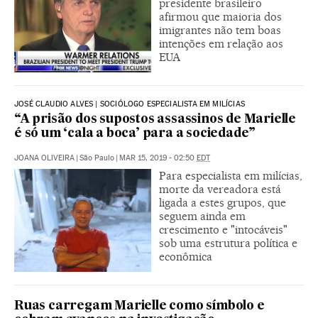
presidente brasileiro
afirmou que maioria dos
imigrantes não tem boas
intenções em relação aos
EUA
JOSÉ CLAUDIO ALVES | SOCIÓLOGO ESPECIALISTA EM MILÍCIAS
“A prisão dos supostos assassinos de Marielle
é só um ‘cala a boca’ para a sociedade”
JOANA OLIVEIRA
|
São Paulo
|
MAR 15, 2019 - 02:50
EDT
Para especialista em milícias,
morte da vereadora está
ligada a estes grupos, que
seguem ainda em
crescimento e "intocáveis"
sob uma estrutura política e
econômica
Ruas carregam Marielle como símbolo e