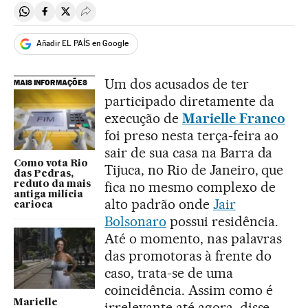
Compartir en Whatsapp
Compartir en Facebook
Compartir en Twitter
Desplegar Redes Sociales
Añadir EL PAÍS en Google
Um dos acusados de ter
MAIS INFORMAÇÕES
participado diretamente da
execução de
Marielle Franco
foi preso nesta terça-feira ao
sair de sua casa na Barra da
Como vota Rio
Tijuca, no Rio de Janeiro, que
das Pedras,
fica no mesmo complexo de
reduto da mais
antiga milícia
alto padrão onde
Jair
carioca
Bolsonaro
possui residência.
Até o momento, nas palavras
das promotoras à frente do
caso, trata-se de uma
coincidência. Assim como é
Marielle
irrelevante até agora, disse