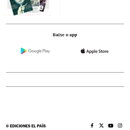
Baixe o app
©
EDICIONES EL PAÍS
EL PAÍS BRASIL EN
EL PAÍS BRASI
EL PAÍS B
EL PA