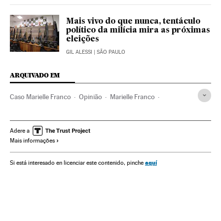
Mais vivo do que nunca, tentáculo
político da milícia mira as próximas
eleições
GIL ALESSI
| SÃO PAULO
ARQUIVADO EM
Caso Marielle Franco
Opinião
Marielle Franco
Casos judiciais
Assassinatos
Acontecimentos
Delitos
Anderson Gomes
Escritório do Crime
Adere a
Mais informações
Milícias Rio de Janeiro
Sicários
Crime organizado
Delinquência
Brasil
América do Sul
América Latina
aquí
Si está interesado en licenciar este contenido, pinche
América
Justiça