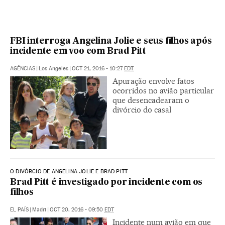
FBI interroga Angelina Jolie e seus filhos após
incidente em voo com Brad Pitt
AGÊNCIAS
|
Los Angeles
|
OCT 21, 2016 - 10:27
EDT
Apuração envolve fatos
ocorridos no avião particular
que desencadearam o
divórcio do casal
O DIVÓRCIO DE ANGELINA JOLIE E BRAD PITT
Brad Pitt é investigado por incidente com os
filhos
EL PAÍS
|
Madri
|
OCT 20, 2016 - 09:50
EDT
Incidente num avião em que