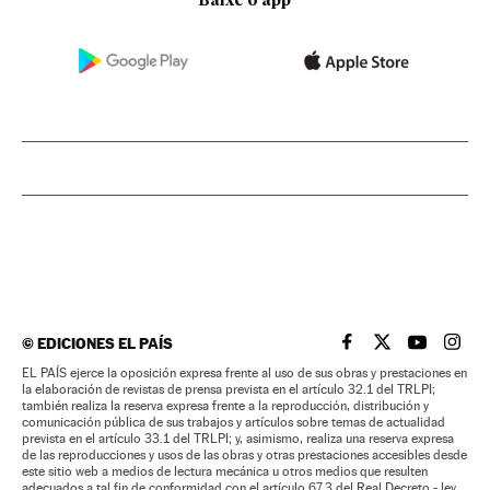
Baixe o app
©
EDICIONES EL PAÍS
EL PAÍS BRASIL EN
EL PAÍS BRASI
EL PAÍS B
EL PA
EL PAÍS ejerce la oposición expresa frente al uso de sus obras y prestaciones en
la elaboración de revistas de prensa prevista en el artículo 32.1 del TRLPI;
también realiza la reserva expresa frente a la reproducción, distribución y
comunicación pública de sus trabajos y artículos sobre temas de actualidad
prevista en el artículo 33.1 del TRLPI; y, asimismo, realiza una reserva expresa
de las reproducciones y usos de las obras y otras prestaciones accesibles desde
este sitio web a medios de lectura mecánica u otros medios que resulten
adecuados a tal fin de conformidad con el artículo 67.3 del Real Decreto - ley