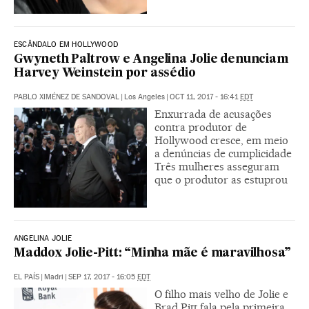
ESCÂNDALO EM HOLLYWOOD
Gwyneth Paltrow e Angelina Jolie denunciam
Harvey Weinstein por assédio
PABLO XIMÉNEZ DE SANDOVAL
|
Los Angeles
|
OCT 11, 2017 - 16:41
EDT
Enxurrada de acusações
contra produtor de
Hollywood cresce, em meio
a denúncias de cumplicidade
Três mulheres asseguram
que o produtor as estuprou
ANGELINA JOLIE
Maddox Jolie-Pitt: “Minha mãe é maravilhosa”
EL PAÍS
|
Madri
|
SEP 17, 2017 - 16:05
EDT
O filho mais velho de Jolie e
Brad Pitt fala pela primeira