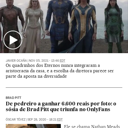
JAVIER OCAÑA
|
NOV 05, 2021 - 13:46
EDT
Os quadrinhos dos Eternos nunca integraram a
aristocracia da casa, e a escolha da diretora parece ser
parte da aposta na diversidade
BRAD PITT
De pedreiro a ganhar 6.600 reais por foto: o
sósia de Brad Pitt que triunfa no OnlyFans
ÓSCAR TÉVEZ
|
SEP 28, 2020 - 18:21
EDT
Ele se chama Nathan Meads,