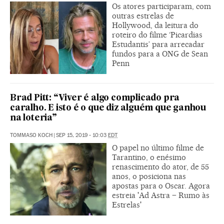
Os atores participaram, com
outras estrelas de
Hollywood, da leitura do
roteiro do filme ‘Picardias
Estudantis’ para arrecadar
fundos para a ONG de Sean
Penn
Brad Pitt: “Viver é algo complicado pra
caralho. E isto é o que diz alguém que ganhou
na loteria”
TOMMASO KOCH
|
SEP 15, 2019 - 10:03
EDT
O papel no último filme de
Tarantino, o enésimo
renascimento do ator, de 55
anos, o posiciona nas
apostas para o Oscar. Agora
estreia 'Ad Astra – Rumo às
Estrelas'