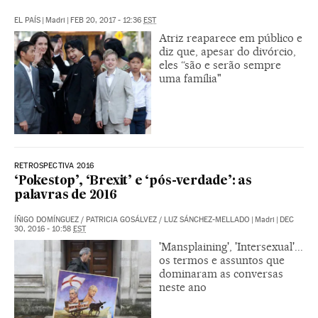
EL PAÍS
|
Madri
|
FEB 20, 2017 - 12:36
EST
Atriz reaparece em público e
diz que, apesar do divórcio,
eles “são e serão sempre
uma família"
RETROSPECTIVA 2016
‘Pokestop’, ‘Brexit’ e ‘pós-verdade’: as
palavras de 2016
ÍÑIGO DOMÍNGUEZ
/
PATRICIA GOSÁLVEZ
/
LUZ SÁNCHEZ-MELLADO
|
Madri
|
DEC
30, 2016 - 10:58
EST
'Mansplaining', 'Intersexual'...
os termos e assuntos que
dominaram as conversas
neste ano