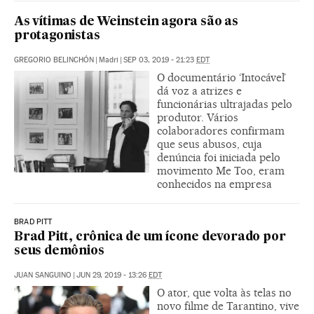
As vítimas de Weinstein agora são as
protagonistas
GREGORIO BELINCHÓN
|
Madri
|
SEP 03, 2019 - 21:23
EDT
O documentário ‘Intocável’
dá voz a atrizes e
funcionárias ultrajadas pelo
produtor. Vários
colaboradores confirmam
que seus abusos, cuja
denúncia foi iniciada pelo
movimento Me Too, eram
conhecidos na empresa
BRAD PITT
Brad Pitt, crônica de um ícone devorado por
seus demônios
JUAN SANGUINO
|
JUN 29, 2019 - 13:26
EDT
O ator, que volta às telas no
novo filme de Tarantino, vive