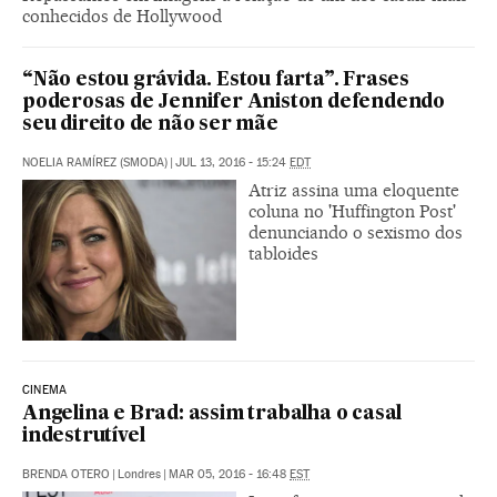
conhecidos de Hollywood
“Não estou grávida. Estou farta”. Frases
poderosas de Jennifer Aniston defendendo
seu direito de não ser mãe
NOELIA RAMÍREZ (SMODA)
|
JUL 13, 2016 - 15:24
EDT
Atriz assina uma eloquente
coluna no 'Huffington Post'
denunciando o sexismo dos
tabloides
CINEMA
Angelina e Brad: assim trabalha o casal
indestrutível
BRENDA OTERO
|
Londres
|
MAR 05, 2016 - 16:48
EST