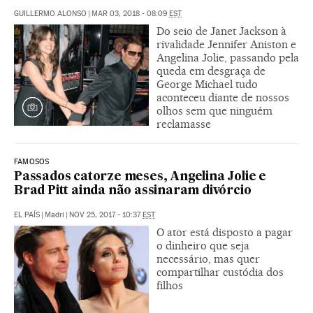
GUILLERMO ALONSO
|
MAR 03, 2018 - 08:09
EST
Do seio de Janet Jackson à
rivalidade Jennifer Aniston e
Angelina Jolie, passando pela
queda em desgraça de
George Michael tudo
aconteceu diante de nossos
olhos sem que ninguém
reclamasse
FAMOSOS
Passados catorze meses, Angelina Jolie e
Brad Pitt ainda não assinaram divórcio
EL PAÍS
|
Madri
|
NOV 25, 2017 - 10:37
EST
O ator está disposto a pagar
o dinheiro que seja
necessário, mas quer
compartilhar custódia dos
filhos